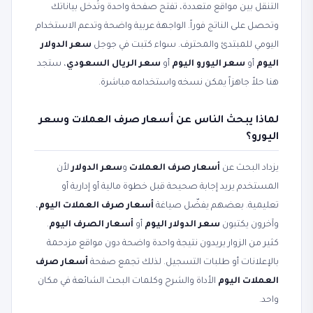
التنقل بين مواقع متعددة، تفتح صفحة واحدة وتُدخل بياناتك
وتحصل على الناتج فوراً. الواجهة عربية واضحة وتدعم الاستخدام
اليومي للمبتدئ والمحترف. سواء كتبت في جوجل
سعر الدولار
اليوم
أو
سعر اليورو اليوم
أو
سعر الريال السعودي
، ستجد
هنا حلاً جاهزاً يمكن نسخه واستخدامه مباشرة.
لماذا يبحث الناس عن أسعار صرف العملات وسعر
اليورو؟
يزداد البحث عن
أسعار صرف العملات
و
سعر الدولار
لأن
المستخدم يريد إجابة صحيحة قبل خطوة مالية أو إدارية أو
تعليمية. بعضهم يفضّل صياغة
أسعار صرف العملات اليوم
،
وآخرون يكتبون
سعر الدولار اليوم
أو
أسعار الصرف اليوم
.
كثير من الزوار يريدون نتيجة واحدة واضحة دون مواقع مزدحمة
بالإعلانات أو طلبات التسجيل. لذلك تجمع صفحة
أسعار صرف
العملات اليوم
الأداة والشرح وكلمات البحث الشائعة في مكان
واحد.