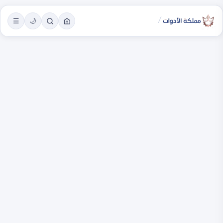
/
☰
🌙