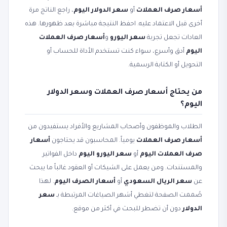
أسعار صرف العملات
أو
سعر الدولار اليوم
، راجع الناتج مرة
أخرى قبل الاعتماد عليه. احفظ النتيجة مباشرة بعد ظهورها. هذه
العادات تجعل تجربة
سعر اليورو
و
أسعار صرف العملات
اليوم
أدق وأسرع، سواء كنت تستخدم الأداة للحساب أو
التحويل أو الكتابة الرسمية.
من يحتاج أسعار صرف العملات وسعر الدولار
اليوم؟
الطلاب والموظفون وأصحاب المشاريع والأفراد يستفيدون من
أسعار صرف العملات
يومياً. المحاسبون قد يحتاجون
أسعار
صرف العملات اليوم
أو
سعر اليورو اليوم
داخل الفواتير
والمستندات. ومن يعمل على الشيكات أو العقود غالباً ما يبحث
عن
سعر الريال السعودي
أو
أسعار الصرف اليوم
. لهذا
صُممت الصفحة لتغطي أشهر الصياغات المرتبطة بـ
سعر
الدولار
دون أن تضطر للبحث في أكثر من موقع.