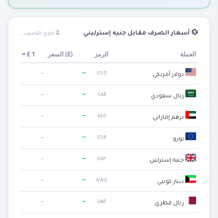
💱 أسعار الصرف مقابل جنيه إسترليني
⏳ جاري التحديث...
العملة
الرمز
)
£
السعر (
1
£
=
—
—
USD
دولار أمريكي
—
—
SAR
ريال سعودي
—
—
AED
درهم إماراتي
—
—
EUR
يورو
—
—
GBP
جنيه إسترليني
—
—
KWD
دينار كويتي
—
—
QAR
ريال قطري