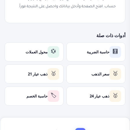
حساب. افتح الصفحة وأدخل بياناتك واحصل على النتيجة فوراً.
أدوات ذات صلة
حاسبة الضريبة
محول العملات
💱
🧮
سعر الذهب
ذهب عيار 21
🥇
🥇
ذهب عيار 24
حاسبة الخصم
🏷️
🥇