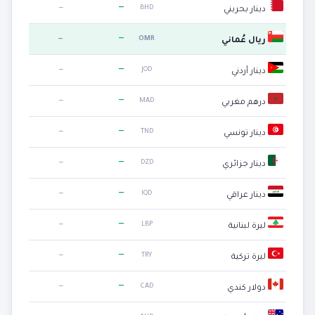
—
—
BHD
دينار بحريني
—
—
OMR
ريال عُماني
—
—
JOD
دينار أردني
—
—
MAD
درهم مغربي
—
—
TND
دينار تونسي
—
—
DZD
دينار جزائري
—
—
IQD
دينار عراقي
—
—
LBP
ليرة لبنانية
—
—
TRY
ليرة تركية
—
—
CAD
دولار كندي