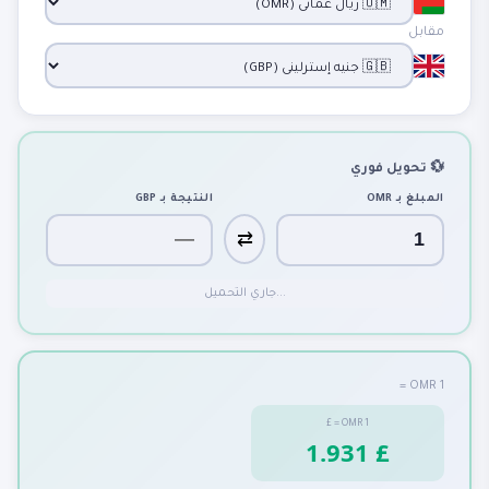
مقابل
💱 تحويل فوري
المبلغ بـ
OMR
النتيجة بـ
GBP
⇄
جاري التحميل...
1 OMR =
£
=
OMR
1
1.931 £