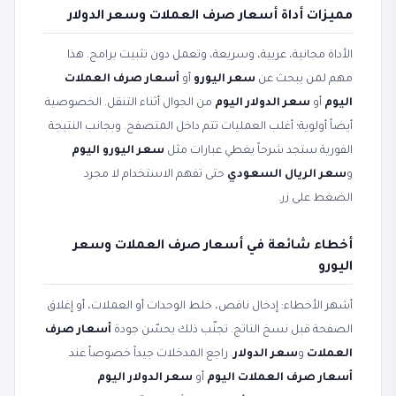
مميزات أداة أسعار صرف العملات وسعر الدولار
الأداة مجانية، عربية، وسريعة، وتعمل دون تثبيت برامج. هذا
مهم لمن يبحث عن
سعر اليورو
أو
أسعار صرف العملات
اليوم
أو
سعر الدولار اليوم
من الجوال أثناء التنقل. الخصوصية
أيضاً أولوية؛ أغلب العمليات تتم داخل المتصفح. وبجانب النتيجة
الفورية ستجد شرحاً يغطي عبارات مثل
سعر اليورو اليوم
و
سعر الريال السعودي
حتى تفهم الاستخدام لا مجرد
الضغط على زر.
أخطاء شائعة في أسعار صرف العملات وسعر
اليورو
أشهر الأخطاء: إدخال ناقص، خلط الوحدات أو العملات، أو إغلاق
الصفحة قبل نسخ الناتج. تجنّب ذلك يحسّن جودة
أسعار صرف
العملات
و
سعر الدولار
. راجع المدخلات جيداً خصوصاً عند
أسعار صرف العملات اليوم
أو
سعر الدولار اليوم