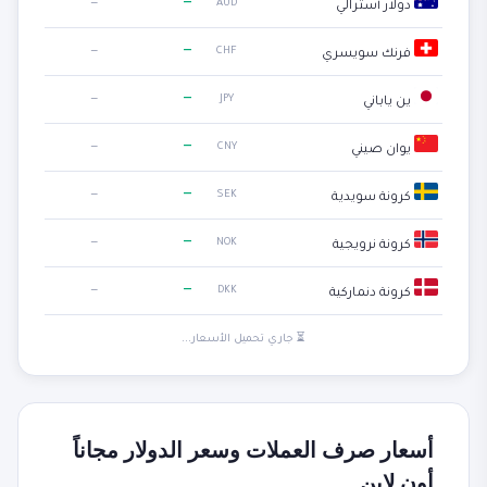
—
—
AUD
دولار أسترالي
—
—
CHF
فرنك سويسري
—
—
JPY
ين ياباني
—
—
CNY
يوان صيني
—
—
SEK
كرونة سويدية
—
—
NOK
كرونة نرويجية
—
—
DKK
كرونة دنماركية
⏳ جاري تحميل الأسعار...
أسعار صرف العملات وسعر الدولار مجاناً
أون لاين