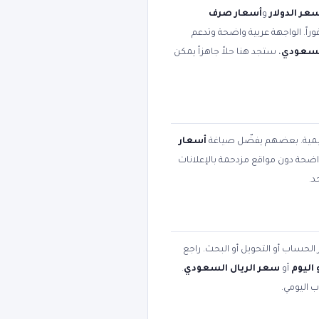
عر الدولار
و
أسعار صرف
وراً. الواجهة عربية واضحة وتدعم
السعودي
، ستجد هنا حلاً جاهزاً يمكن
عليمية. بعضهم يفضّل صياغة
أسعار
 واضحة دون مواقع مزدحمة بالإعلانات
د.
 الحساب أو التحويل أو البحث. راجع
اليوم
أو
سعر الريال السعودي
.
ب اليومي.