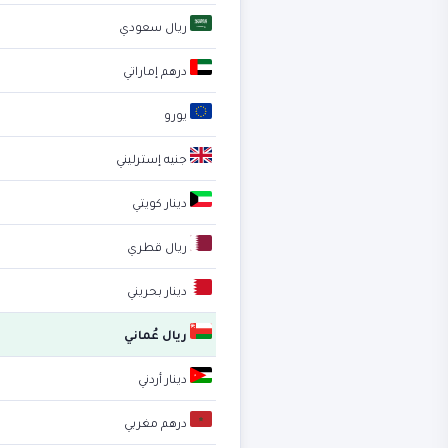
ريال سعودي
درهم إماراتي
يورو
جنيه إسترليني
دينار كويتي
ريال قطري
دينار بحريني
ريال عُماني
دينار أردني
درهم مغربي