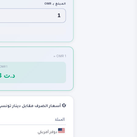
OMR
المبلغ بـ
1 OMR =
OMR
1
7.603 د.ت
 أسعار الصرف مقابل دينار تونسي
العملة
دولار أمريكي