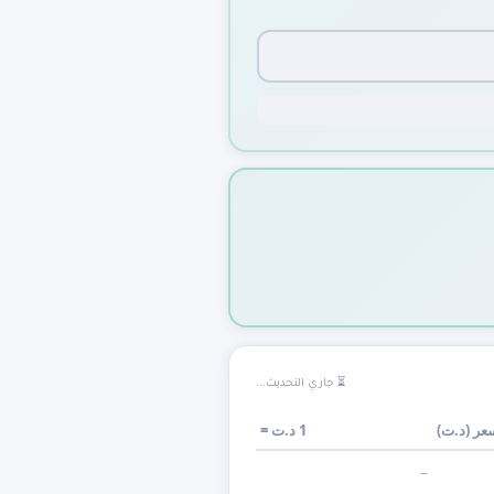
⏳ جاري التحديث...
عر (
د.ت
)
1
د.ت
=
—