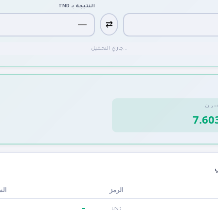
TND
النتيجة بـ
⇄
جاري التحميل...
د.ت
=

ر (
الرمز
—
USD