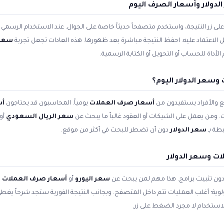
دولار وأسعار الصرف اليوم
زر النتيجة، واستخدم متصفحاً حديثاً خاصة على الجوال. عند الاستخدام الرسمي ل
بل الاعتماد عليه. احفظ النتيجة مباشرة بعد ظهورها. هذه العادات تجعل تجربة
سعر 
داة للحساب أو التحويل أو الكتابة الرسمية.
سعر الدولار اليوم؟
 والأفراد يستفيدون من
أسعار صرف العملات
يومياً. المحاسبون قد يحتاجون
أس
. ومن يعمل على الشيكات أو العقود غالباً ما يبحث عن
سعر الريال السعودي
أو
طة بـ
سعر الدولار
دون أن تضطر للبحث في أكثر من موقع.
ت وسعر الدولار
 دون تثبيت برامج. هذا مهم لمن يبحث عن
سعر اليورو
أو
أسعار صرف العملات ا
أولوية؛ أغلب العمليات تتم داخل المتصفح. وبجانب النتيجة الفورية ستجد شرحاً يغط
استخدام لا مجرد الضغط على زر.