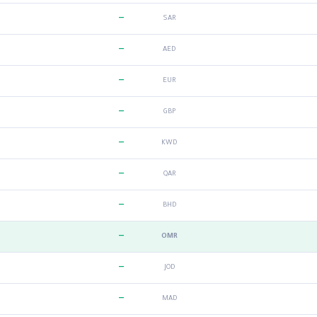
—
SAR
—
AED
—
EUR
—
GBP
—
KWD
—
QAR
—
BHD
—
OMR
—
JOD
—
MAD