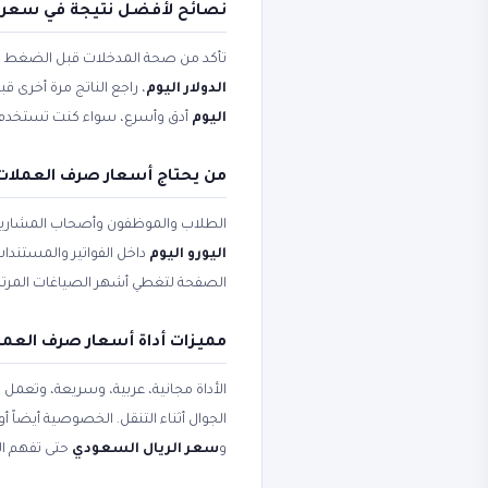
نصائح لأفضل نتيجة في سعر ال
تأكد من صحة المدخلات قبل الضغط على 
الدولار اليوم
، راجع الناتج مرة أخرى ق
اليوم
أدق وأسرع، سواء كنت تستخدم الأ
من يحتاج أسعار صرف العملات و
الطلاب والموظفون وأصحاب المشاريع
اليورو اليوم
داخل الفواتير والمستندات
الصفحة لتغطي أشهر الصياغات المرتب
مميزات أداة أسعار صرف العملا
الأداة مجانية، عربية، وسريعة، وتعمل
الجوال أثناء التنقل. الخصوصية أيضاً 
و
سعر الريال السعودي
حتى تفهم ال