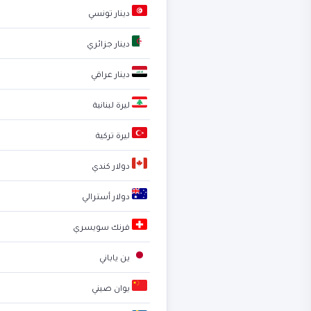
دينار تونسي
دينار جزائري
دينار عراقي
ليرة لبنانية
ليرة تركية
دولار كندي
دولار أسترالي
فرنك سويسري
ين ياباني
يوان صيني