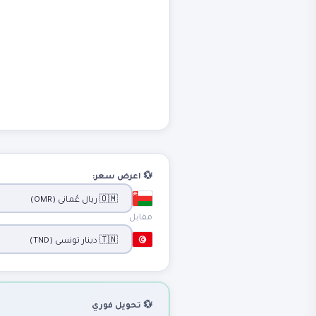
💱 اعرض سعر:
مقابل
💱 تحويل فوري