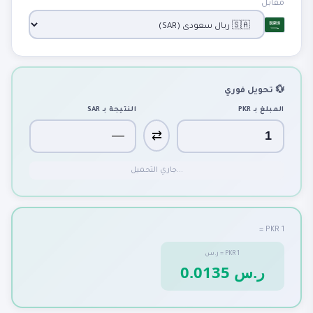
مقابل
💱 تحويل فوري
المبلغ بـ
PKR
النتيجة بـ
SAR
⇄
جاري التحميل...
1 PKR =
1
PKR
=
ر.س
0.0135 ر.س