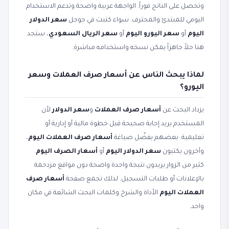
وتحصل على الناتج فوراً. الواجهة عربية واضحة وتدعم الاستخدام
اليومي للمبتدئ والمحترف. سواء كتبت في جوجل
سعر الدولار
اليوم
أو
سعر اليورو اليوم
أو
سعر الريال السعودي
، ستجد
هنا حلاً جاهزاً يمكن نسخه واستخدامه مباشرة.
لماذا يبحث الناس عن أسعار صرف العملات وسعر
اليورو؟
يزداد البحث عن
أسعار صرف العملات
و
سعر الدولار
لأن
المستخدم يريد إجابة صحيحة قبل خطوة مالية أو إدارية أو
تعليمية. بعضهم يفضّل صياغة
أسعار صرف العملات اليوم
،
وآخرون يكتبون
سعر الدولار اليوم
أو
أسعار الصرف اليوم
.
كثير من الزوار يريدون نتيجة واحدة واضحة دون مواقع مزدحمة
بالإعلانات أو طلبات التسجيل. لذلك تجمع صفحة
أسعار صرف
العملات اليوم
الأداة والشرح وكلمات البحث الشائعة في مكان
واحد.