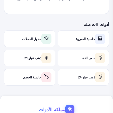
أدوات ذات صلة
حاسبة الضريبة
محول العملات
💱
🧮
سعر الذهب
ذهب عيار 21
🥇
🥇
ذهب عيار 24
حاسبة الخصم
🏷️
🥇
مملكة الأدوات
🛠