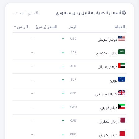
💱 أسعار الصرف مقابل ريال سعودي
⏳ جاري التحديث...
العملة
الرمز
السعر (
ر.س
)
1
ر.س
=
—
—
USD
دولار أمريكي
—
—
SAR
ريال سعودي
—
—
AED
درهم إماراتي
—
—
EUR
يورو
—
—
GBP
جنيه إسترليني
—
—
KWD
دينار كويتي
—
—
QAR
ريال قطري
—
—
BHD
دينار بحريني