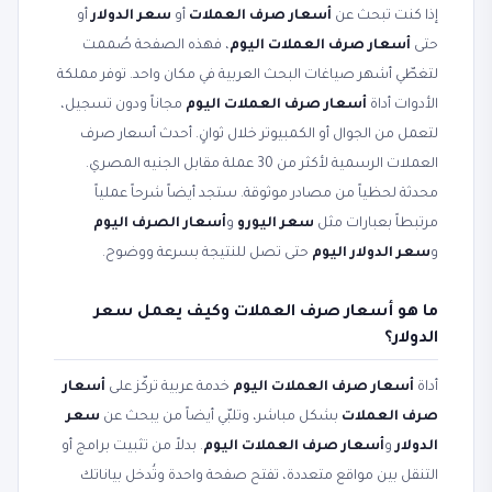
إذا كنت تبحث عن
أسعار صرف العملات
أو
سعر الدولار
أو
حتى
أسعار صرف العملات اليوم
، فهذه الصفحة صُممت
لتغطّي أشهر صياغات البحث العربية في مكان واحد. توفر مملكة
الأدوات أداة
أسعار صرف العملات اليوم
مجاناً ودون تسجيل،
لتعمل من الجوال أو الكمبيوتر خلال ثوانٍ. أحدث أسعار صرف
العملات الرسمية لأكثر من 30 عملة مقابل الجنيه المصري.
محدثة لحظياً من مصادر موثوقة. ستجد أيضاً شرحاً عملياً
مرتبطاً بعبارات مثل
سعر اليورو
و
أسعار الصرف اليوم
و
سعر الدولار اليوم
حتى تصل للنتيجة بسرعة ووضوح.
ما هو أسعار صرف العملات وكيف يعمل سعر
الدولار؟
أداة
أسعار صرف العملات اليوم
خدمة عربية تركّز على
أسعار
صرف العملات
بشكل مباشر، وتلبّي أيضاً من يبحث عن
سعر
الدولار
و
أسعار صرف العملات اليوم
. بدلاً من تثبيت برامج أو
التنقل بين مواقع متعددة، تفتح صفحة واحدة وتُدخل بياناتك