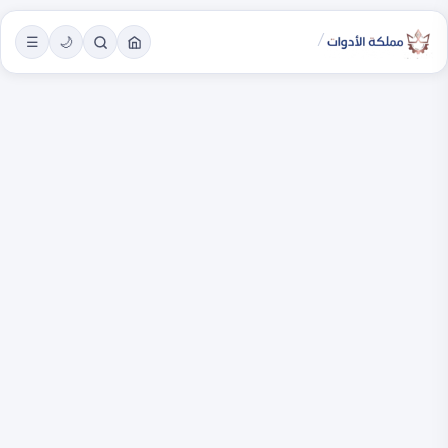
/
☰
🌙