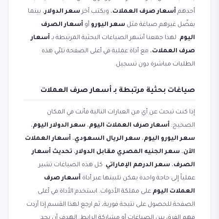
أحدهم
أسعار صرف العملات
، ويكتب آخر
سعر الدولار
، بينما
يفضّل غيرهم صياغة مثل
سعر اليورو
أو
أسعار الصرف
اليوم
. لهذا جمعنا أشهر الصياغات البحثية المرتبطة بـ
أسعار
صرف العملات
، مع أداة عملية في أعلى الصفحة تلبّي هذه
الطلبات مباشرة دون تسجيل.
صياغات بحثية مرتبطة بـ أسعار صرف العملات
إذا كنت تبحث عن أي من العبارات التالية فأنت في المكان
الصحيح:
أسعار صرف العملات اليوم
،
سعر الدولار اليوم
،
سعر اليورو اليوم
،
سعر الريال السعودي
،
أسعار العملات
الآن
،
سعر الجنيه المصري مقابل الدولار
،
تحديث أسعار
الصرف
،
سعر الدرهم الإماراتي
. كل هذه الصياغات تشير
عملياً إلى حاجة واحدة يمكن تلبيتها عبر أداة
أسعار صرف
العملات اليوم
على مملكة الأدوات. استخدم الأداة في أعلى
الصفحة للحصول على نتيجة فورية، ثم ارجع لهذا القسم إذا أردت
فهم الفرق بين الصياغات أو مشاركة الرابط. الهدف أن يجد