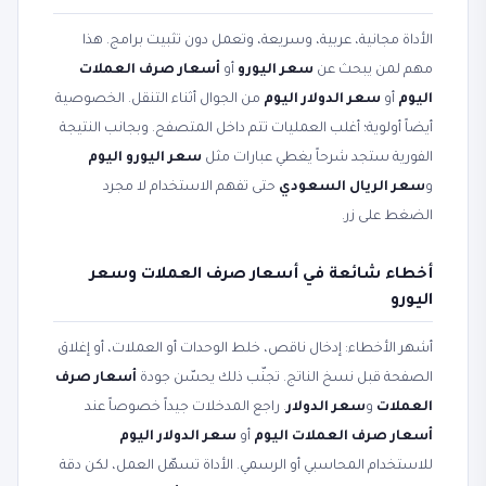
الأداة مجانية، عربية، وسريعة، وتعمل دون تثبيت برامج. هذا
مهم لمن يبحث عن
سعر اليورو
أو
أسعار صرف العملات
اليوم
أو
سعر الدولار اليوم
من الجوال أثناء التنقل. الخصوصية
أيضاً أولوية؛ أغلب العمليات تتم داخل المتصفح. وبجانب النتيجة
الفورية ستجد شرحاً يغطي عبارات مثل
سعر اليورو اليوم
و
سعر الريال السعودي
حتى تفهم الاستخدام لا مجرد
الضغط على زر.
أخطاء شائعة في أسعار صرف العملات وسعر
اليورو
أشهر الأخطاء: إدخال ناقص، خلط الوحدات أو العملات، أو إغلاق
الصفحة قبل نسخ الناتج. تجنّب ذلك يحسّن جودة
أسعار صرف
العملات
و
سعر الدولار
. راجع المدخلات جيداً خصوصاً عند
أسعار صرف العملات اليوم
أو
سعر الدولار اليوم
للاستخدام المحاسبي أو الرسمي. الأداة تسهّل العمل، لكن دقة