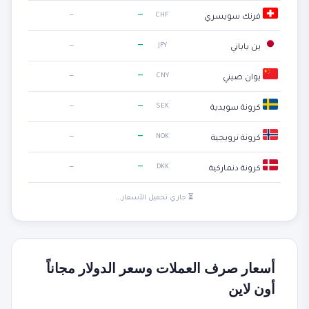
—
—
CHF
فرنك سويسري
—
—
JPY
ين ياباني
—
—
CNY
يوان صيني
—
—
SEK
كرونة سويدية
—
—
NOK
كرونة نرويجية
—
—
DKK
كرونة دنماركية
⏳ جاري تحميل الأسعار...
أسعار صرف العملات وسعر الدولار مجاناً
أون لاين