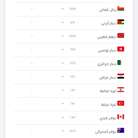
—
—
OMR
ريال عُماني
—
—
JOD
دينار أردني
—
—
MAD
درهم مغربي
—
—
TND
دينار تونسي
—
—
DZD
دينار جزائري
—
—
IQD
دينار عراقي
—
—
LBP
ليرة لبنانية
—
—
TRY
ليرة تركية
—
—
CAD
دولار كندي
—
—
AUD
دولار أسترالي