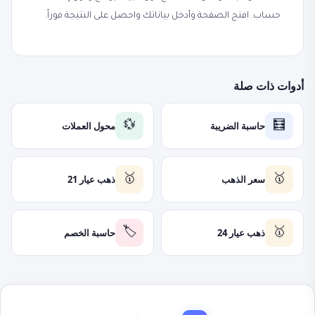
حساب. افتح الصفحة وأدخل بياناتك واحصل على النتيجة فوراً.
أدوات ذات صلة
حاسبة الضريبة
محول العملات
💱
🧮
سعر الذهب
ذهب عيار 21
🥇
🥇
ذهب عيار 24
حاسبة الخصم
🏷️
🥇