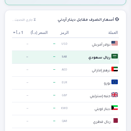
💱 أسعار الصرف مقابل دينار أردني
⏳ جاري التحديث...
العملة
الرمز
السعر (
د.أ
)
1
د.أ
=
—
—
USD
دولار أمريكي
—
—
SAR
ريال سعودي
—
—
AED
درهم إماراتي
—
—
EUR
يورو
—
—
GBP
جنيه إسترليني
—
—
KWD
دينار كويتي
—
—
QAR
ريال قطري