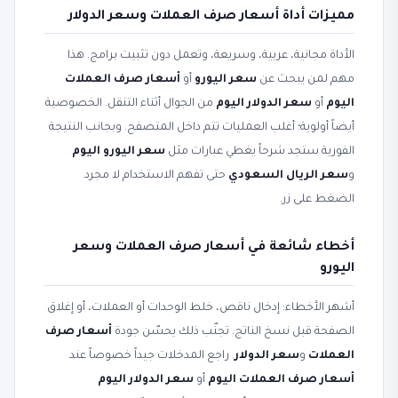
مميزات أداة أسعار صرف العملات وسعر الدولار
الأداة مجانية، عربية، وسريعة، وتعمل دون تثبيت برامج. هذا
مهم لمن يبحث عن
سعر اليورو
أو
أسعار صرف العملات
اليوم
أو
سعر الدولار اليوم
من الجوال أثناء التنقل. الخصوصية
أيضاً أولوية؛ أغلب العمليات تتم داخل المتصفح. وبجانب النتيجة
الفورية ستجد شرحاً يغطي عبارات مثل
سعر اليورو اليوم
و
سعر الريال السعودي
حتى تفهم الاستخدام لا مجرد
الضغط على زر.
أخطاء شائعة في أسعار صرف العملات وسعر
اليورو
أشهر الأخطاء: إدخال ناقص، خلط الوحدات أو العملات، أو إغلاق
الصفحة قبل نسخ الناتج. تجنّب ذلك يحسّن جودة
أسعار صرف
العملات
و
سعر الدولار
. راجع المدخلات جيداً خصوصاً عند
أسعار صرف العملات اليوم
أو
سعر الدولار اليوم