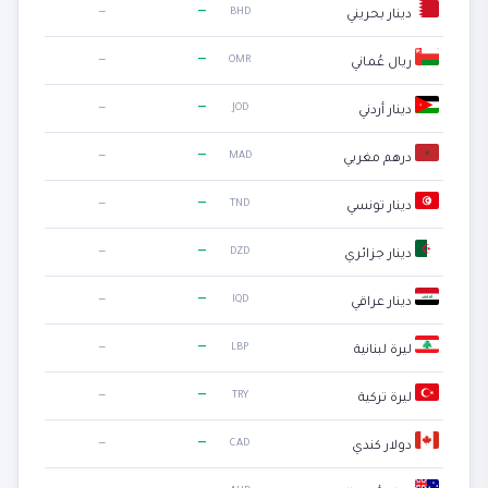
—
—
BHD
دينار بحريني
—
—
OMR
ريال عُماني
—
—
JOD
دينار أردني
—
—
MAD
درهم مغربي
—
—
TND
دينار تونسي
—
—
DZD
دينار جزائري
—
—
IQD
دينار عراقي
—
—
LBP
ليرة لبنانية
—
—
TRY
ليرة تركية
—
—
CAD
دولار كندي