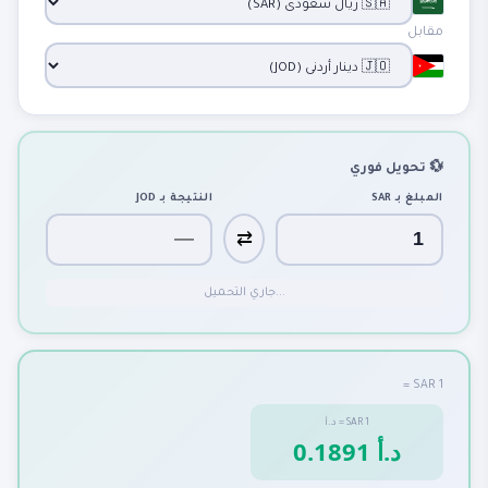
مقابل
💱 تحويل فوري
المبلغ بـ
SAR
النتيجة بـ
JOD
⇄
جاري التحميل...
1 SAR =
1
SAR
=
د.أ
0.1891 د.أ