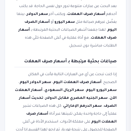
بعد البحث عن عبارات متنوعة تدور حول نفس الحاجة. قد يكتب
أحدهم
أسعار صرف العملات
، ويكتب آخر
سعر الدولار
، بينما
يفضّل غيرهم صياغة مثل
سعر اليورو
أو
أسعار الصرف
اليوم
. لهذا جمعنا أشهر الصياغات البحثية المرتبطة بـ
أسعار
صرف العملات
، مع أداة عملية في أعلى الصفحة تلبّي هذه
الطلبات مباشرة دون تسجيل.
صياغات بحثية مرتبطة بـ أسعار صرف العملات
إذا كنت تبحث عن أي من العبارات التالية فأنت في المكان
الصحيح:
أسعار صرف العملات اليوم
،
سعر الدولار اليوم
،
سعر اليورو اليوم
،
سعر الريال السعودي
،
أسعار العملات
الآن
،
سعر الجنيه المصري مقابل الدولار
،
تحديث أسعار
الصرف
،
سعر الدرهم الإماراتي
. كل هذه الصياغات تشير
عملياً إلى حاجة واحدة يمكن تلبيتها عبر أداة
أسعار صرف
العملات اليوم
على مملكة الأدوات. استخدم الأداة في أعلى
الصفحة للحصول على نتيجة فورية، ثم ارجع لهذا القسم إذا أردت