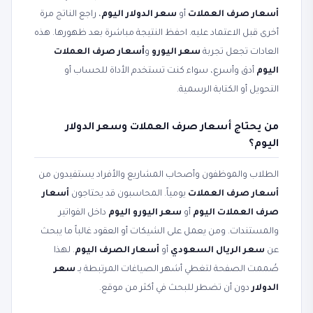
أسعار صرف العملات
أو
سعر الدولار اليوم
، راجع الناتج مرة
أخرى قبل الاعتماد عليه. احفظ النتيجة مباشرة بعد ظهورها. هذه
العادات تجعل تجربة
سعر اليورو
و
أسعار صرف العملات
اليوم
أدق وأسرع، سواء كنت تستخدم الأداة للحساب أو
التحويل أو الكتابة الرسمية.
من يحتاج أسعار صرف العملات وسعر الدولار
اليوم؟
الطلاب والموظفون وأصحاب المشاريع والأفراد يستفيدون من
أسعار صرف العملات
يومياً. المحاسبون قد يحتاجون
أسعار
صرف العملات اليوم
أو
سعر اليورو اليوم
داخل الفواتير
والمستندات. ومن يعمل على الشيكات أو العقود غالباً ما يبحث
عن
سعر الريال السعودي
أو
أسعار الصرف اليوم
. لهذا
صُممت الصفحة لتغطي أشهر الصياغات المرتبطة بـ
سعر
الدولار
دون أن تضطر للبحث في أكثر من موقع.