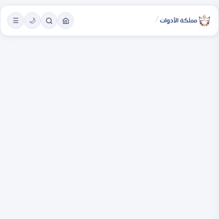
/
☰
🌙