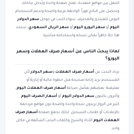
التنقل بين مواقع متعددة، تفتح صفحة واحدة وتُدخل بياناتك
وتحصل على الناتج فوراً. الواجهة عربية واضحة وتدعم الاستخدام
اليومي للمبتدئ والمحترف. سواء كتبت في جوجل
سعر الدولار
اليوم
أو
سعر اليورو اليوم
أو
سعر الريال السعودي
، ستجد
هنا حلاً جاهزاً يمكن نسخه واستخدامه مباشرة.
لماذا يبحث الناس عن أسعار صرف العملات وسعر
اليورو؟
يزداد البحث عن
أسعار صرف العملات
و
سعر الدولار
لأن
المستخدم يريد إجابة صحيحة قبل خطوة مالية أو إدارية أو
تعليمية. بعضهم يفضّل صياغة
أسعار صرف العملات اليوم
،
وآخرون يكتبون
سعر الدولار اليوم
أو
أسعار الصرف اليوم
.
كثير من الزوار يريدون نتيجة واحدة واضحة دون مواقع مزدحمة
بالإعلانات أو طلبات التسجيل. لذلك تجمع صفحة
أسعار صرف
العملات اليوم
الأداة والشرح وكلمات البحث الشائعة في مكان
واحد.