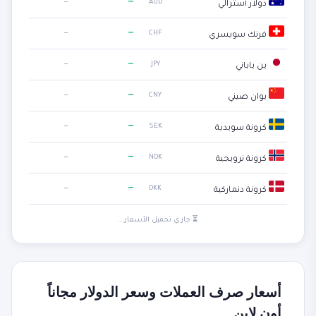
—
—
AUD
دولار أسترالي
—
—
CHF
فرنك سويسري
—
—
JPY
ين ياباني
—
—
CNY
يوان صيني
—
—
SEK
كرونة سويدية
—
—
NOK
كرونة نرويجية
—
—
DKK
كرونة دنماركية
⏳ جاري تحميل الأسعار...
أسعار صرف العملات وسعر الدولار مجاناً
أون لاين