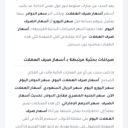
بعد البحث عن عبارات متنوعة تدور حول نفس الحاجة. قد يكتب
أحدهم
أسعار صرف العملات
، ويكتب آخر
سعر الدولار
، بينما
يفضّل غيرهم صياغة مثل
سعر اليورو
أو
أسعار الصرف
اليوم
. لهذا جمعنا أشهر الصياغات البحثية المرتبطة بـ
أسعار
صرف العملات
، مع أداة عملية في أعلى الصفحة تلبّي هذه
الطلبات مباشرة دون تسجيل.
صياغات بحثية مرتبطة بـ أسعار صرف العملات
إذا كنت تبحث عن أي من العبارات التالية فأنت في المكان
الصحيح:
أسعار صرف العملات اليوم
،
سعر الدولار اليوم
،
سعر اليورو اليوم
،
سعر الريال السعودي
،
أسعار العملات
الآن
،
سعر الجنيه المصري مقابل الدولار
،
تحديث أسعار
الصرف
،
سعر الدرهم الإماراتي
. كل هذه الصياغات تشير
عملياً إلى حاجة واحدة يمكن تلبيتها عبر أداة
أسعار صرف
العملات اليوم
على مملكة الأدوات. استخدم الأداة في أعلى
الصفحة للحصول على نتيجة فورية، ثم ارجع لهذا القسم إذا أردت