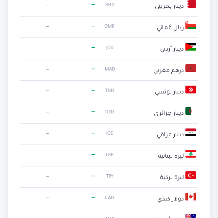
—
—
BHD
دينار بحريني
—
—
OMR
ريال عُماني
—
—
JOD
دينار أردني
—
—
MAD
درهم مغربي
—
—
TND
دينار تونسي
—
—
DZD
دينار جزائري
—
—
IQD
دينار عراقي
—
—
LBP
ليرة لبنانية
—
—
TRY
ليرة تركية
—
—
CAD
دولار كندي