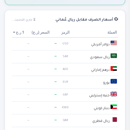
💱 أسعار الصرف مقابل ريال عُماني
⏳ جاري التحديث...
العملة
الرمز
السعر (
ر.ع
)
1
ر.ع
=
—
—
USD
دولار أمريكي
—
—
SAR
ريال سعودي
—
—
AED
درهم إماراتي
—
—
EUR
يورو
—
—
GBP
جنيه إسترليني
—
—
KWD
دينار كويتي
—
—
QAR
ريال قطري