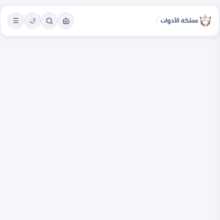
/
☰
🌙