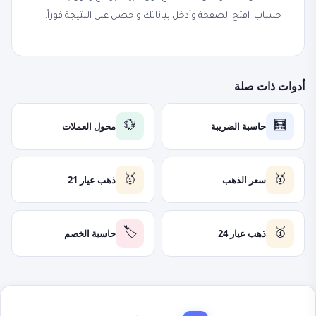
حساب. افتح الصفحة وأدخل بياناتك واحصل على النتيجة فوراً.
أدوات ذات صلة
حاسبة الضريبة
محول العملات
💱
🧮
سعر الذهب
ذهب عيار 21
🥇
🥇
ذهب عيار 24
حاسبة الخصم
🏷️
🥇