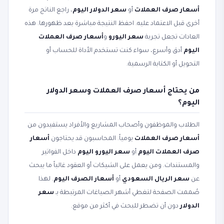
أسعار صرف العملات
أو
سعر الدولار اليوم
، راجع الناتج مرة
أخرى قبل الاعتماد عليه. احفظ النتيجة مباشرة بعد ظهورها. هذه
العادات تجعل تجربة
سعر اليورو
و
أسعار صرف العملات
اليوم
أدق وأسرع، سواء كنت تستخدم الأداة للحساب أو
التحويل أو الكتابة الرسمية.
من يحتاج أسعار صرف العملات وسعر الدولار
اليوم؟
الطلاب والموظفون وأصحاب المشاريع والأفراد يستفيدون من
أسعار صرف العملات
يومياً. المحاسبون قد يحتاجون
أسعار
صرف العملات اليوم
أو
سعر اليورو اليوم
داخل الفواتير
والمستندات. ومن يعمل على الشيكات أو العقود غالباً ما يبحث
عن
سعر الريال السعودي
أو
أسعار الصرف اليوم
. لهذا
صُممت الصفحة لتغطي أشهر الصياغات المرتبطة بـ
سعر
الدولار
دون أن تضطر للبحث في أكثر من موقع.