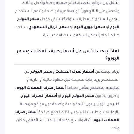
التنقل بين مواقع متعددة، تفتح صفحة واحدة وتُدخل بياناتك
وتحصل على الناتج فوراً. الواجهة عربية واضحة وتدعم الاستخدام
اليومي للمبتدئ والمحترف. سواء كتبت في جوجل
سعر الدولار
اليوم
أو
سعر اليورو اليوم
أو
سعر الريال السعودي
، ستجد
هنا حلاً جاهزاً يمكن نسخه واستخدامه مباشرة.
لماذا يبحث الناس عن أسعار صرف العملات وسعر
اليورو؟
يزداد البحث عن
أسعار صرف العملات
و
سعر الدولار
لأن
المستخدم يريد إجابة صحيحة قبل خطوة مالية أو إدارية أو
تعليمية. بعضهم يفضّل صياغة
أسعار صرف العملات اليوم
،
وآخرون يكتبون
سعر الدولار اليوم
أو
أسعار الصرف اليوم
.
كثير من الزوار يريدون نتيجة واحدة واضحة دون مواقع مزدحمة
بالإعلانات أو طلبات التسجيل. لذلك تجمع صفحة
أسعار صرف
العملات اليوم
الأداة والشرح وكلمات البحث الشائعة في مكان
واحد.