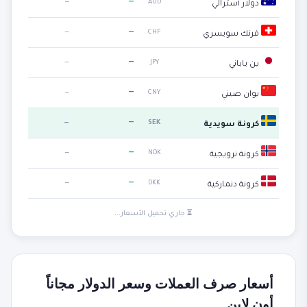
—
—
AUD
دولار أسترالي
—
—
CHF
فرنك سويسري
—
—
JPY
ين ياباني
—
—
CNY
يوان صيني
—
—
SEK
كرونة سويدية
—
—
NOK
كرونة نرويجية
—
—
DKK
كرونة دنماركية
⏳ جاري تحميل الأسعار...
أسعار صرف العملات وسعر الدولار مجاناً
أون لاين