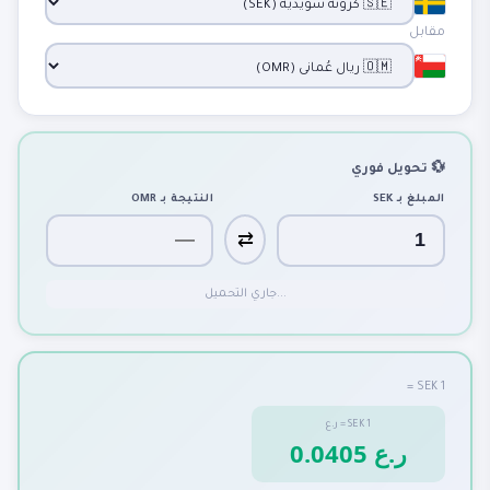
مقابل
💱 تحويل فوري
المبلغ بـ
SEK
النتيجة بـ
OMR
⇄
جاري التحميل...
1 SEK =
1
SEK
=
ر.ع
0.0405 ر.ع