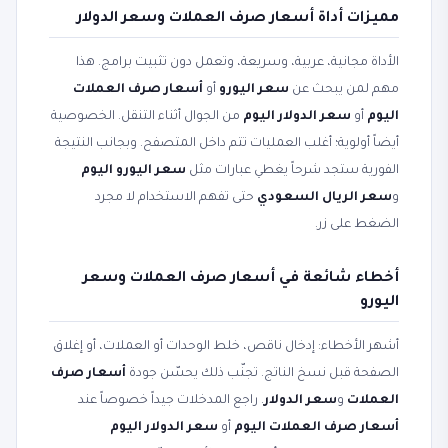
مميزات أداة أسعار صرف العملات وسعر الدولار
الأداة مجانية، عربية، وسريعة، وتعمل دون تثبيت برامج. هذا
مهم لمن يبحث عن
سعر اليورو
أو
أسعار صرف العملات
اليوم
أو
سعر الدولار اليوم
من الجوال أثناء التنقل. الخصوصية
أيضاً أولوية؛ أغلب العمليات تتم داخل المتصفح. وبجانب النتيجة
الفورية ستجد شرحاً يغطي عبارات مثل
سعر اليورو اليوم
و
سعر الريال السعودي
حتى تفهم الاستخدام لا مجرد
الضغط على زر.
أخطاء شائعة في أسعار صرف العملات وسعر
اليورو
أشهر الأخطاء: إدخال ناقص، خلط الوحدات أو العملات، أو إغلاق
الصفحة قبل نسخ الناتج. تجنّب ذلك يحسّن جودة
أسعار صرف
العملات
و
سعر الدولار
. راجع المدخلات جيداً خصوصاً عند
أسعار صرف العملات اليوم
أو
سعر الدولار اليوم