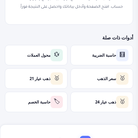
حساب. افتح الصفحة وأدخل بياناتك واحصل على النتيجة فوراً.
أدوات ذات صلة
حاسبة الضريبة
محول العملات
💱
🧮
سعر الذهب
ذهب عيار 21
🥇
🥇
ذهب عيار 24
حاسبة الخصم
🏷️
🥇