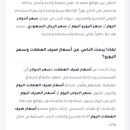
التنقل بين مواقع متعددة، تفتح صفحة واحدة وتُدخل بياناتك
وتحصل على الناتج فوراً. الواجهة عربية واضحة وتدعم الاستخدام
اليومي للمبتدئ والمحترف. سواء كتبت في جوجل
سعر الدولار
اليوم
أو
سعر اليورو اليوم
أو
سعر الريال السعودي
، ستجد
هنا حلاً جاهزاً يمكن نسخه واستخدامه مباشرة.
لماذا يبحث الناس عن أسعار صرف العملات وسعر
اليورو؟
يزداد البحث عن
أسعار صرف العملات
و
سعر الدولار
لأن
المستخدم يريد إجابة صحيحة قبل خطوة مالية أو إدارية أو
تعليمية. بعضهم يفضّل صياغة
أسعار صرف العملات اليوم
،
وآخرون يكتبون
سعر الدولار اليوم
أو
أسعار الصرف اليوم
.
كثير من الزوار يريدون نتيجة واحدة واضحة دون مواقع مزدحمة
بالإعلانات أو طلبات التسجيل. لذلك تجمع صفحة
أسعار صرف
العملات اليوم
الأداة والشرح وكلمات البحث الشائعة في مكان
واحد.