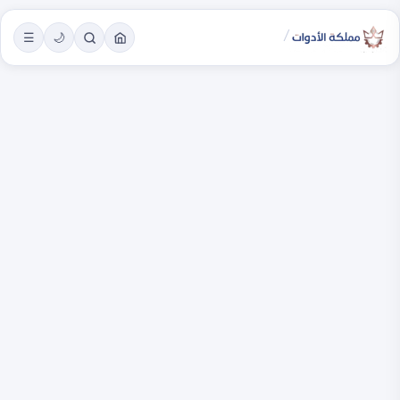
/
☰
🌙