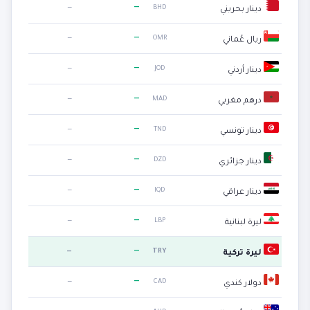
—
—
BHD
دينار بحريني
—
—
OMR
ريال عُماني
—
—
JOD
دينار أردني
—
—
MAD
درهم مغربي
—
—
TND
دينار تونسي
—
—
DZD
دينار جزائري
—
—
IQD
دينار عراقي
—
—
LBP
ليرة لبنانية
—
—
TRY
ليرة تركية
—
—
CAD
دولار كندي