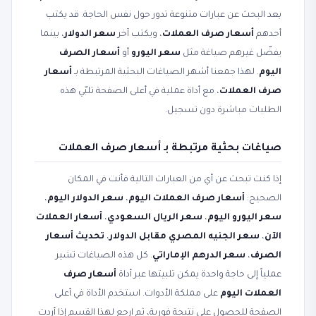
بعد البحث عن عبارات متنوعة تدور حول نفس الحاجة. قد يكتب
أحدهم
أسعار صرف العملات
، ويكتب آخر
سعر الدولار
، بينما
يفضّل غيرهم صياغة مثل
سعر اليورو
أو
أسعار الصرف
اليوم
. لهذا جمعنا أشهر الصياغات البحثية المرتبطة بـ
أسعار
صرف العملات
، مع أداة عملية في أعلى الصفحة تلبّي هذه
الطلبات مباشرة دون تسجيل.
صياغات بحثية مرتبطة بـ أسعار صرف العملات
إذا كنت تبحث عن أي من العبارات التالية فأنت في المكان
الصحيح:
أسعار صرف العملات اليوم
،
سعر الدولار اليوم
،
سعر اليورو اليوم
،
سعر الريال السعودي
،
أسعار العملات
الآن
،
سعر الجنيه المصري مقابل الدولار
،
تحديث أسعار
الصرف
،
سعر الدرهم الإماراتي
. كل هذه الصياغات تشير
عملياً إلى حاجة واحدة يمكن تلبيتها عبر أداة
أسعار صرف
العملات اليوم
على مملكة الأدوات. استخدم الأداة في أعلى
الصفحة للحصول على نتيجة فورية، ثم ارجع لهذا القسم إذا أردت