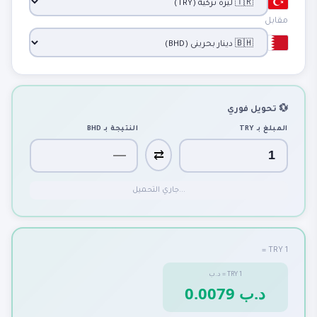
مقابل
💱 تحويل فوري
المبلغ بـ
TRY
النتيجة بـ
BHD
⇄
جاري التحميل...
1 TRY =
1
TRY
=
د.ب
0.0079 د.ب