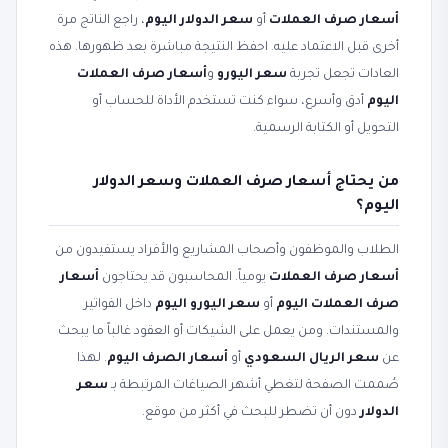
أسعار صرف العملات
أو
سعر الدولار اليوم
، راجع الناتج مرة
أخرى قبل الاعتماد عليه. احفظ النتيجة مباشرة بعد ظهورها. هذه
العادات تجعل تجربة
سعر اليورو
و
أسعار صرف العملات
اليوم
أدق وأسرع، سواء كنت تستخدم الأداة للحساب أو
التحويل أو الكتابة الرسمية.
من يحتاج أسعار صرف العملات وسعر الدولار
اليوم؟
الطلاب والموظفون وأصحاب المشاريع والأفراد يستفيدون من
أسعار صرف العملات
يومياً. المحاسبون قد يحتاجون
أسعار
صرف العملات اليوم
أو
سعر اليورو اليوم
داخل الفواتير
والمستندات. ومن يعمل على الشيكات أو العقود غالباً ما يبحث
عن
سعر الريال السعودي
أو
أسعار الصرف اليوم
. لهذا
صُممت الصفحة لتغطي أشهر الصياغات المرتبطة بـ
سعر
الدولار
دون أن تضطر للبحث في أكثر من موقع.