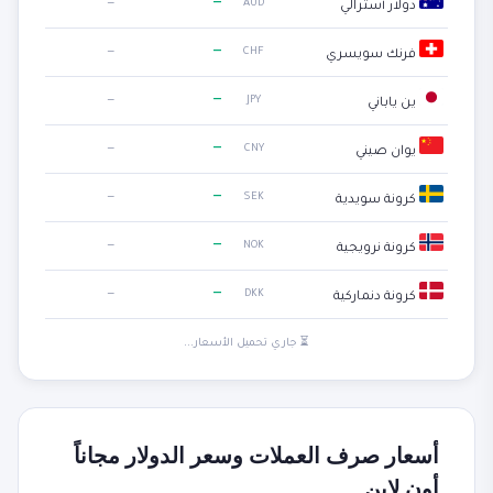
—
—
AUD
دولار أسترالي
—
—
CHF
فرنك سويسري
—
—
JPY
ين ياباني
—
—
CNY
يوان صيني
—
—
SEK
كرونة سويدية
—
—
NOK
كرونة نرويجية
—
—
DKK
كرونة دنماركية
⏳ جاري تحميل الأسعار...
أسعار صرف العملات وسعر الدولار مجاناً
أون لاين