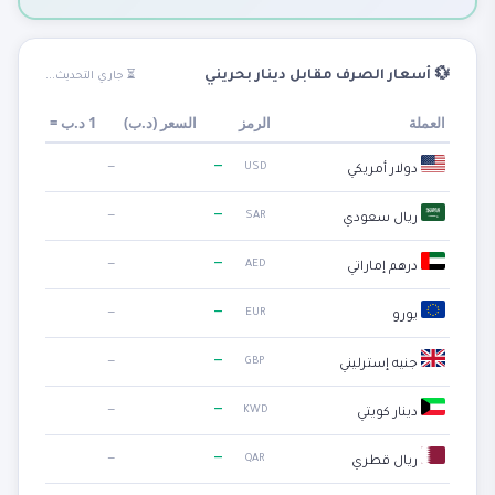
💱 أسعار الصرف مقابل دينار بحريني
⏳ جاري التحديث...
العملة
الرمز
السعر (
د.ب
)
1
د.ب
=
—
—
USD
دولار أمريكي
—
—
SAR
ريال سعودي
—
—
AED
درهم إماراتي
—
—
EUR
يورو
—
—
GBP
جنيه إسترليني
—
—
KWD
دينار كويتي
—
—
QAR
ريال قطري