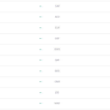
—
SAR
—
AED
—
EUR
—
GBP
—
KWD
—
QAR
—
BHD
—
OMR
—
JOD
—
MAD