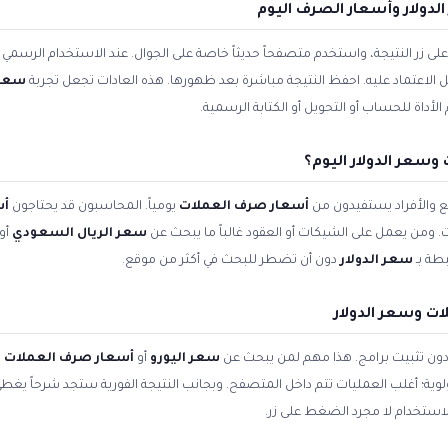
دولار وأسعار الصرف اليوم
زر النتيجة، واستخدم متصفحاً حديثاً خاصة على الجوال. عند الاستخدام الرسمي ل
بل الاعتماد عليه. احفظ النتيجة مباشرة بعد ظهورها. هذه العادات تجعل تجربة
سعر 
داة للحساب أو التحويل أو الكتابة الرسمية.
سعر الدولار اليوم؟
 والأفراد يستفيدون من
أسعار صرف العملات
يومياً. المحاسبون قد يحتاجون
أس
. ومن يعمل على الشيكات أو العقود غالباً ما يبحث عن
سعر الريال السعودي
أو
طة بـ
سعر الدولار
دون أن تضطر للبحث في أكثر من موقع.
ت وسعر الدولار
 دون تثبيت برامج. هذا مهم لمن يبحث عن
سعر اليورو
أو
أسعار صرف العملات ا
أولوية؛ أغلب العمليات تتم داخل المتصفح. وبجانب النتيجة الفورية ستجد شرحاً يغط
استخدام لا مجرد الضغط على زر.