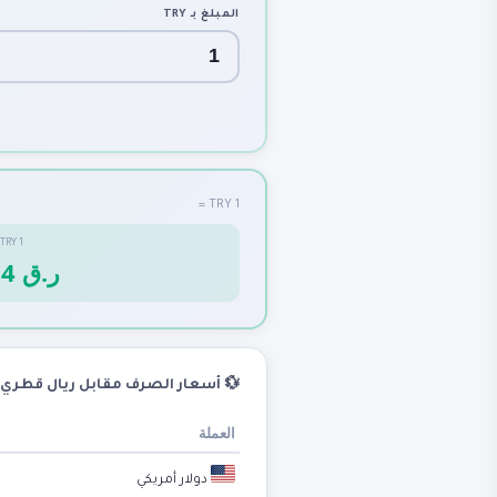
المبلغ بـ
TRY
1 TRY =
TRY
1
0.0764 ر.ق
💱 أسعار الصرف مقابل ريال قطري
العملة
دولار أمريكي