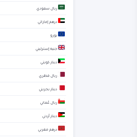
ريال سعودي
درهم إماراتي
يورو
جنيه إسترليني
دينار كويتي
ريال قطري
دينار بحريني
ريال عُماني
دينار أردني
درهم مغربي