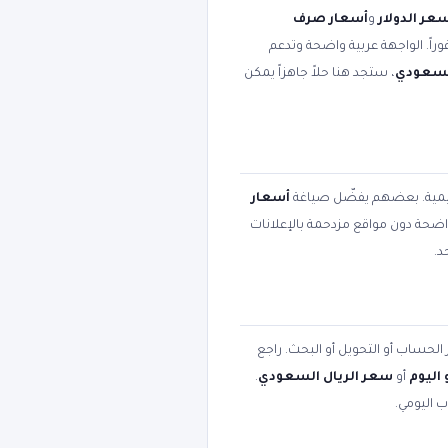
عر الدولار
و
أسعار صرف
وراً. الواجهة عربية واضحة وتدعم
السعودي
، ستجد هنا حلاً جاهزاً يمكن
عليمية. بعضهم يفضّل صياغة
أسعار
 واضحة دون مواقع مزدحمة بالإعلانات
د.
 الحساب أو التحويل أو البحث. راجع
اليوم
أو
سعر الريال السعودي
.
ب اليومي.