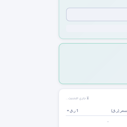
⏳ جاري التحديث...
سعر (
ر.ق
)
1
ر.ق
=
—