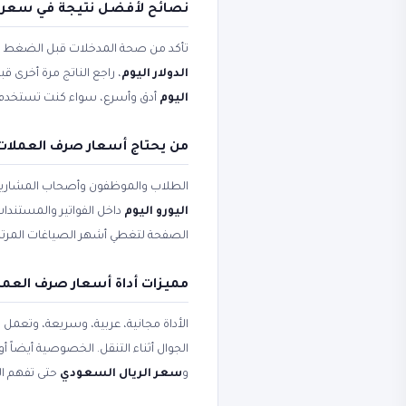
نصائح لأفضل نتيجة في سعر ال
تأكد من صحة المدخلات قبل الضغط على 
الدولار اليوم
، راجع الناتج مرة أخرى ق
اليوم
أدق وأسرع، سواء كنت تستخدم الأ
من يحتاج أسعار صرف العملات و
الطلاب والموظفون وأصحاب المشاريع
اليورو اليوم
داخل الفواتير والمستندات
الصفحة لتغطي أشهر الصياغات المرتب
مميزات أداة أسعار صرف العملا
الأداة مجانية، عربية، وسريعة، وتعمل
الجوال أثناء التنقل. الخصوصية أيضاً 
و
سعر الريال السعودي
حتى تفهم ال