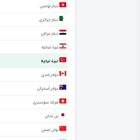
دينار تونسي
دينار جزائري
دينار عراقي
ليرة لبنانية
ليرة تركية
دولار كندي
دولار أسترالي
فرنك سويسري
ين ياباني
يوان صيني