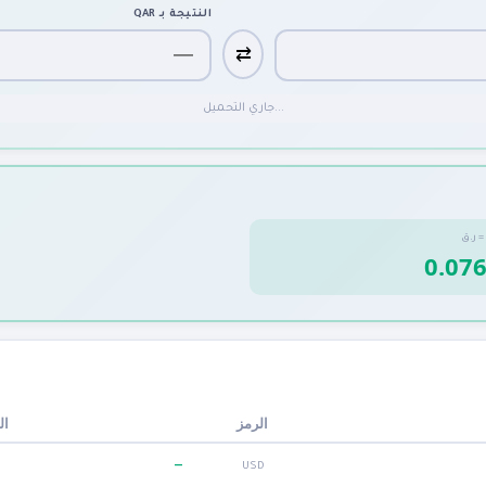
النتيجة بـ
QAR
⇄
جاري التحميل...
=
ر.ق
الرمز
ال
—
USD