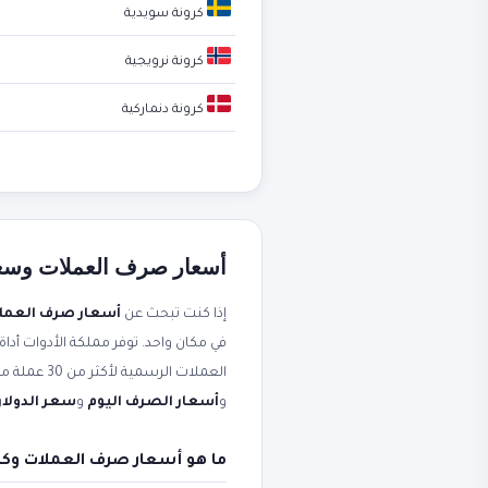
كرونة سويدية
كرونة نرويجية
كرونة دنماركية
أسعار صرف العملات وسعر ا
إذا كنت تبحث عن
أسعار صرف العمل
في مكان واحد. توفر مملكة الأدوات أداة
العملات الرسمية لأكثر من 30 عملة مقابل الجنيه المصري. محدثة لحظياً من مصادر موثوقة. ستجد أيضاً شرحاً عملياً مرتبطاً بعبارات مثل
و
أسعار الصرف اليوم
و
سعر الدولار 
ما هو أسعار صرف العملات وكي