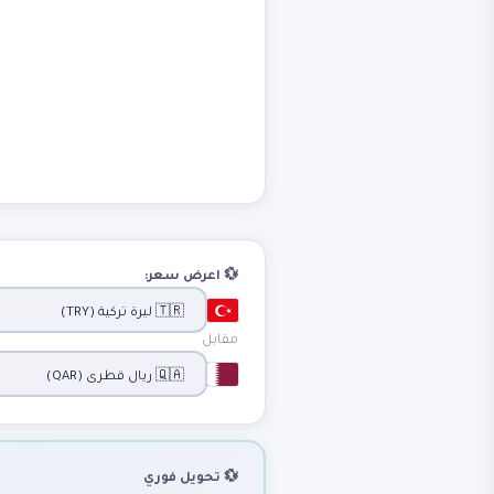
💱 اعرض سعر:
مقابل
💱 تحويل فوري