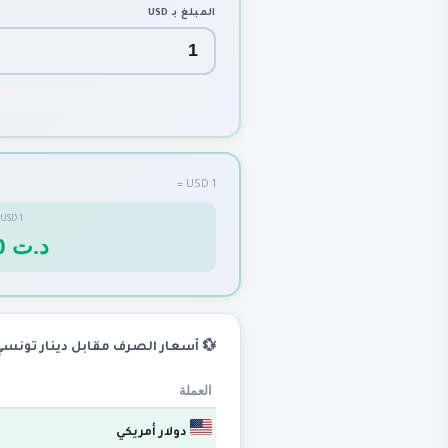
USD
المبلغ بـ
1 USD =
=
USD
1
3.110 د.ت
 أسعار الصرف مقابل دينار تونسي
العملة
دولار أمريكي