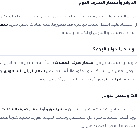
دولار وأسعار الصرف اليوم
زر النتيجة، واستخدم متصفحاً حديثاً خاصة على الجوال. عند الاستخدام الرسمي ل
بل الاعتماد عليه. احفظ النتيجة مباشرة بعد ظهورها. هذه العادات تجعل تجربة
سعر 
داة للحساب أو التحويل أو الكتابة الرسمية.
سعر الدولار اليوم؟
 والأفراد يستفيدون من
أسعار صرف العملات
يومياً. المحاسبون قد يحتاجون
أس
. ومن يعمل على الشيكات أو العقود غالباً ما يبحث عن
سعر الريال السعودي
أو
طة بـ
سعر الدولار
دون أن تضطر للبحث في أكثر من موقع.
ت وسعر الدولار
 دون تثبيت برامج. هذا مهم لمن يبحث عن
سعر اليورو
أو
أسعار صرف العملات ا
أولوية؛ أغلب العمليات تتم داخل المتصفح. وبجانب النتيجة الفورية ستجد شرحاً يغط
استخدام لا مجرد الضغط على زر.