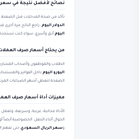
نصائح لأفضل نتيجة في سعر ال
تأكد من صحة المدخلات قبل الضغط على 
الدولار اليوم
، راجع الناتج مرة أخرى ق
اليوم
أدق وأسرع، سواء كنت تستخدم الأ
من يحتاج أسعار صرف العملات و
الطلاب والموظفون وأصحاب المشاريع
اليورو اليوم
داخل الفواتير والمستندات
الصفحة لتغطي أشهر الصياغات المرتب
مميزات أداة أسعار صرف العملا
الأداة مجانية، عربية، وسريعة، وتعمل
الجوال أثناء التنقل. الخصوصية أيضاً 
و
سعر الريال السعودي
حتى تفهم ال