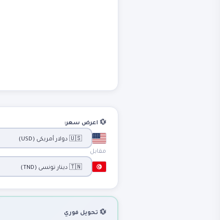
💱 اعرض سعر:
مقابل
💱 تحويل فوري