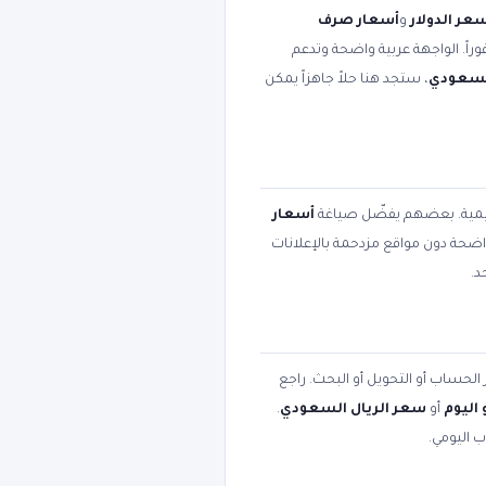
عر الدولار
و
أسعار صرف
وراً. الواجهة عربية واضحة وتدعم
السعودي
، ستجد هنا حلاً جاهزاً يمكن
عليمية. بعضهم يفضّل صياغة
أسعار
 واضحة دون مواقع مزدحمة بالإعلانات
د.
 الحساب أو التحويل أو البحث. راجع
اليوم
أو
سعر الريال السعودي
.
ب اليومي.