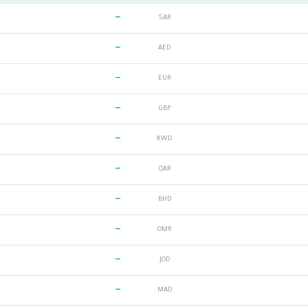
—
SAR
—
AED
—
EUR
—
GBP
—
KWD
—
QAR
—
BHD
—
OMR
—
JOD
—
MAD