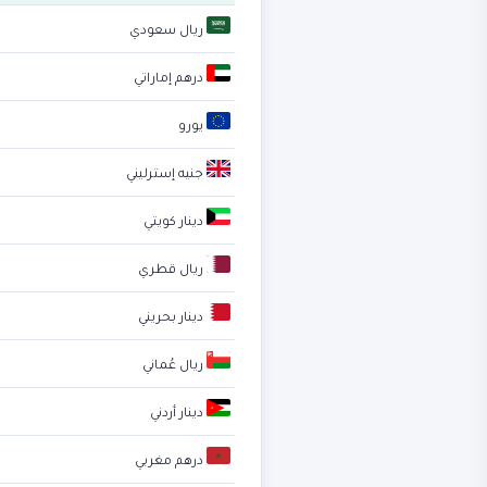
ريال سعودي
درهم إماراتي
يورو
جنيه إسترليني
دينار كويتي
ريال قطري
دينار بحريني
ريال عُماني
دينار أردني
درهم مغربي