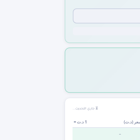
⏳ جاري التحديث...
عر (
د.ت
)
1
د.ت
=
—