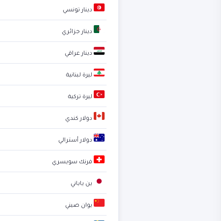
دينار تونسي
دينار جزائري
دينار عراقي
ليرة لبنانية
ليرة تركية
دولار كندي
دولار أسترالي
فرنك سويسري
ين ياباني
يوان صيني