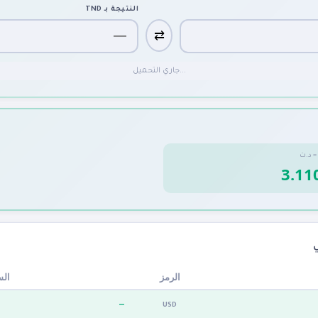
TND
النتيجة بـ
⇄
جاري التحميل...
د.ت

ر (
الرمز
—
USD