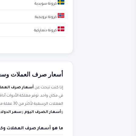
كرونة سويدية
كرونة نرويجية
كرونة دنماركية
أسعار صرف العملات وسعر ا
إذا كنت تبحث عن
أسعار صرف العمل
في مكان واحد. توفر مملكة الأدوات أداة
العملات الرسمية لأكثر من 30 عملة مقابل الجنيه المصري. محدثة لحظياً من مصادر موثوقة. ستجد أيضاً شرحاً عملياً مرتبطاً بعبارات مثل
و
أسعار الصرف اليوم
و
سعر الدولار 
ما هو أسعار صرف العملات وكي