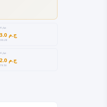
عيار 24
6,963.0 ج.م
136.28
عيار 14
4,062.0 ج.م
$79.50