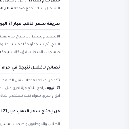
سعر جرام ذهب 21
، وآخرون يكتبون
عيار
التسجيل. لذلك تجمع صفحة
سعر الذهب ع
طريقة سعر الذهب عيار 21 اليوم وسعر جرام ذهب 21 خطوة بخطوة
الاستخدام بسيط ولا يحتاج خبرة تقني
الناتج، ثم انسخه أو حمّله حسب ما ت
كلما كانت المدخلات أدق، كانت نتيجة
س
نصائح لأفضل نتيجة في جرام ذهب 21 وسعر الذهب 
تأكد من صحة المدخلات قبل الضغط على 
21 اليوم
، راجع الناتج مرة أخرى قبل ا
أدق وأسرع، سواء كنت تستخدم الأداة لل
من يحتاج سعر الذهب عيار 21 اليوم وعيار 21 اليوم؟
الطلاب والموظفون وأصحاب المشاريع