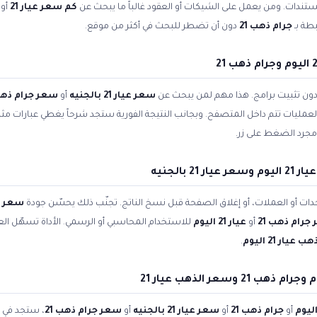
مستندات. ومن يعمل على الشيكات أو العقود غالباً ما يبحث عن
كم سعر عيار 21
أو
طة بـ
جرام ذهب 21
دون أن تضطر للبحث في أكثر من موقع.
 دون تثبيت برامج. هذا مهم لمن يبحث عن
سعر عيار 21 بالجنيه
أو
سعر جرام ذهب 
 العمليات تتم داخل المتصفح. وبجانب النتيجة الفورية ستجد شرحاً يغطي عبارات مث
مجرد الضغط على زر.
بالجنيه
ات أو العملات، أو إغلاق الصفحة قبل نسخ الناتج. تجنّب ذلك يحسّن جودة
سعر الذه
جرام ذهب 21
أو
عيار 21 اليوم
للاستخدام المحاسبي أو الرسمي. الأداة تسهّل العم
يار 21 اليوم
.
أو
جرام ذهب 21
أو
سعر عيار 21 بالجنيه
أو
سعر جرام ذهب 21
، ستجد في