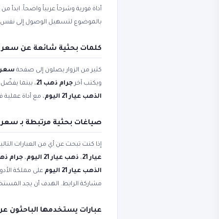
أداة فورية وشرحاً عربياً واضحاً. ابدأ 
بالموضوع لتسهيل الوصول إلى نفس 
كلمات بحثية شائعة عن سعر الذهب ع
كثير من الزوار يصلون إلى صفحة
سعر الذ
ويكتب آخر
جرام ذهب 21
، بينما يفضّ
الذهب عيار 21 اليوم
، مع أداة عملية 
صياغات بحثية مرتبطة بـ سعر الذهب ع
إذا كنت تبحث عن أي من العبارات التال
عيار 21
،
ذهب عيار 21 اليوم
،
جرام ذهب 
الذهب عيار 21 اليوم
على مملكة الأدوا
مشاركة الرابط. الهدف أن يجد المستخ
عبارات يستخدمها الباحثون عن سعر 