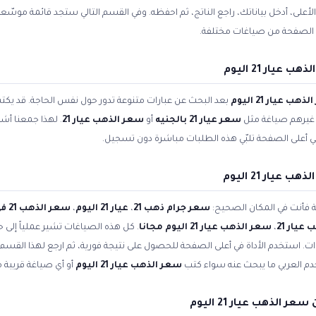
من الأعلى، أدخل بياناتك، راجع الناتج، ثم احفظه. وفي القسم التالي ستجد قائمة موسّع
الصفحة من صياغات مختلفة.
يار 21 اليوم
هب عيار 21 اليوم
بعد البحث عن عبارات متنوعة تدور حول نفس الحاجة. قد يك
ل غيرهم صياغة مثل
سعر عيار 21 بالجنيه
أو
سعر الذهب عيار 21
. لهذا جمعنا أشه
في أعلى الصفحة تلبّي هذه الطلبات مباشرة دون تسجيل.
يار 21 اليوم
ية فأنت في المكان الصحيح:
سعر جرام ذهب 21
،
عيار 21 اليوم
،
سعر الذهب 21 في مصر
عيار 21
،
سعر الذهب عيار 21 اليوم مجانا
. كل هذه الصياغات تشير عملياً إلى ح
ت. استخدم الأداة في أعلى الصفحة للحصول على نتيجة فورية، ثم ارجع لهذا القسم إ
دم العربي ما يبحث عنه سواء كتب
سعر الذهب عيار 21 اليوم
أو أي صياغة قريبة م
الذهب عيار 21 اليوم