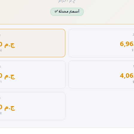
ج.م / جرام
✅ أسعار محدثة
عي
6,093.0 ج.م
$
26
عي
5,222.0 ج.م
21
عي
2,901.0 ج.م
78