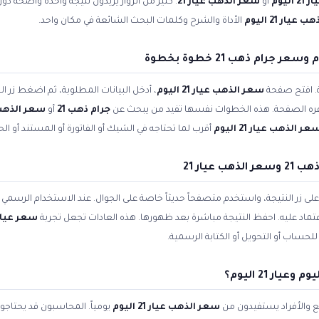
 21 اليوم
أو
سعر الذهب عيار 21
. كثير من الزوار يريدون نتيجة واحدة واضحة دو
يار 21 اليوم
الأداة والشرح وكلمات البحث الشائعة في مكان واحد.
ة. افتح صفحة
سعر الذهب عيار 21 اليوم
، أدخل البيانات المطلوبة، ثم اضغط زر ال
وفره الصفحة. هذه الخطوات نفسها تفيد من يبحث عن
جرام ذهب 21
أو
سعر الذهب 21 في 
عر الذهب عيار 21 اليوم
أقرب لما تحتاجه في الشيك أو الفاتورة أو المستند أو ال
عيار 21
زر النتيجة، واستخدم متصفحاً حديثاً خاصة على الجوال. عند الاستخدام الرسمي ل
لاعتماد عليه. احفظ النتيجة مباشرة بعد ظهورها. هذه العادات تجعل تجربة
سعر عيار 21 بالجن
حساب أو التحويل أو الكتابة الرسمية.
 والأفراد يستفيدون من
سعر الذهب عيار 21 اليوم
يومياً. المحاسبون قد يحتاجو