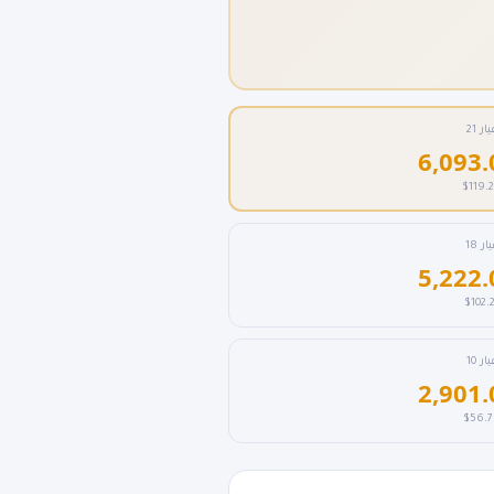
ار 21
$119.
ار 18
$102.
ار 10
$56.