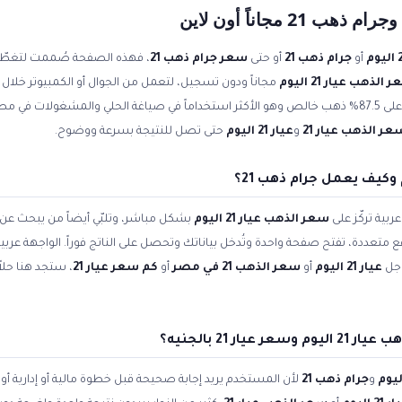
أو
جرام ذهب 21
أو حتى
سعر جرام ذهب 21
، فهذه الصفحة صُممت لتغطّي
الذهب عيار 21 اليوم
مجاناً ودون تسجيل، لتعمل من الجوال أو الكمبيوتر خلال 
عيار 21 بالجنيه المصري. عيار 21 يحتوي على 87.5% ذهب خالص وهو الأكثر استخداماً في صياغة الحلي والمش
عر الذهب عيار 21
و
عيار 21 اليوم
حتى تصل للنتيجة بسرعة ووضوح.
بية تركّز على
سعر الذهب عيار 21 اليوم
بشكل مباشر، وتلبّي أيضاً من يبحث عن
اقع متعددة، تفتح صفحة واحدة وتُدخل بياناتك وتحصل على الناتج فوراً. الواجهة عر
وجل
عيار 21 اليوم
أو
سعر الذهب 21 في مصر
أو
كم سعر عيار 21
، ستجد هنا حلا
ار 21 بالجنيه؟
و
جرام ذهب 21
لأن المستخدم يريد إجابة صحيحة قبل خطوة مالية أو إدارية 