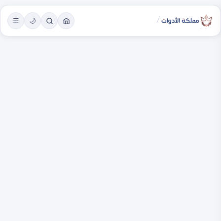
/
☰
🌙