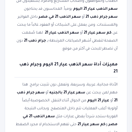
الطلاب والموظفون وأصحاب المشاريع والأفراد يستفيدون من
سعر الذهب عيار 21 اليوم
يومياً. المحاسبون قد يحتاجون
سعر جرام ذهب 21
أو
سعر الذهب 21 في مصر
داخل الفواتير
والمستندات. ومن يعمل على الشيكات أو العقود غالباً ما يبحث
عن
كم سعر عيار 21
أو
سعر الذهب عيار 21
. لهذا صُممت
الصفحة لتغطي أشهر الصياغات المرتبطة بـ
جرام ذهب 21
دون
أن تضطر للبحث في أكثر من موقع.
مميزات أداة سعر الذهب عيار 21 اليوم وجرام ذهب
21
الأداة مجانية، عربية، وسريعة، وتعمل دون تثبيت برامج. هذا
مهم لمن يبحث عن
سعر عيار 21 بالجنيه
أو
سعر جرام ذهب
21
أو
عيار 21 اليوم
من الجوال أثناء التنقل. الخصوصية أيضاً
أولوية؛ أغلب العمليات تتم داخل المتصفح. وبجانب النتيجة
الفورية ستجد شرحاً يغطي عبارات مثل
سعر الذهب 21 في
مصر
و
كم سعر عيار 21
حتى تفهم الاستخدام لا مجرد الضغط