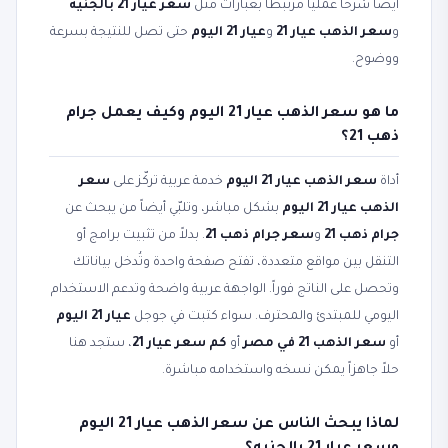
أيضاً شرحاً عملياً مرتبطاً بعبارات مثل
سعر عيار 21 بالجنيه
و
سعر الذهب عيار 21
و
عيار 21 اليوم
حتى تصل للنتيجة بسرعة
ووضوح.
ما هو سعر الذهب عيار 21 اليوم وكيف يعمل جرام
ذهب 21؟
أداة
سعر الذهب عيار 21 اليوم
خدمة عربية تركّز على
سعر
الذهب عيار 21 اليوم
بشكل مباشر، وتلبّي أيضاً من يبحث عن
جرام ذهب 21
و
سعر جرام ذهب 21
. بدلاً من تثبيت برامج أو
التنقل بين مواقع متعددة، تفتح صفحة واحدة وتُدخل بياناتك
وتحصل على الناتج فوراً. الواجهة عربية واضحة وتدعم الاستخدام
اليومي للمبتدئ والمحترف. سواء كتبت في جوجل
عيار 21 اليوم
أو
سعر الذهب 21 في مصر
أو
كم سعر عيار 21
، ستجد هنا
حلاً جاهزاً يمكن نسخه واستخدامه مباشرة.
لماذا يبحث الناس عن سعر الذهب عيار 21 اليوم