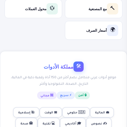
مع المصنعية
محول العملات
💱
🔨
أسعار الصرف
🌍
مملكة الأدوات
🛠
موقع أدوات عربي متكامل يضم أكثر من 150 أداة رقمية ذكية في المالية،
التاريخ، الصحة، التكنولوجيا وأكثر.
🔒 آمن
⚡ سريع
🆓 مجاني
💼 المالية
🇸🇦 حكومي
📅 الوقت
🕌 إسلامية
✍️ نصوص
🎓 أكاديمي
💻 تقنية
🏥 صحة