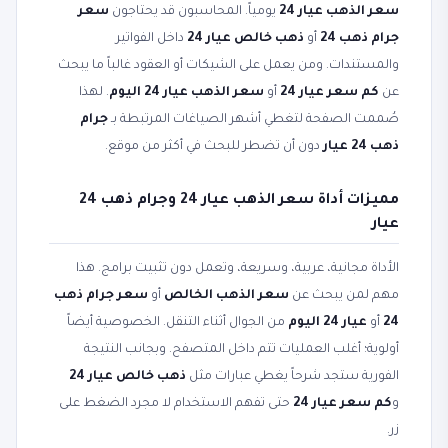
سعر الذهب عيار 24
يومياً. المحاسبون قد يحتاجون
سعر
جرام ذهب 24
أو
ذهب خالص عيار 24
داخل الفواتير
والمستندات. ومن يعمل على الشيكات أو العقود غالباً ما يبحث
عن
كم سعر عيار 24
أو
سعر الذهب عيار 24 اليوم
. لهذا
صُممت الصفحة لتغطي أشهر الصياغات المرتبطة بـ
جرام
ذهب 24 عيار
دون أن تضطر للبحث في أكثر من موقع.
مميزات أداة سعر الذهب عيار 24 وجرام ذهب 24
عيار
الأداة مجانية، عربية، وسريعة، وتعمل دون تثبيت برامج. هذا
مهم لمن يبحث عن
سعر الذهب الخالص
أو
سعر جرام ذهب
24
أو
عيار 24 اليوم
من الجوال أثناء التنقل. الخصوصية أيضاً
أولوية؛ أغلب العمليات تتم داخل المتصفح. وبجانب النتيجة
الفورية ستجد شرحاً يغطي عبارات مثل
ذهب خالص عيار 24
و
كم سعر عيار 24
حتى تفهم الاستخدام لا مجرد الضغط على
زر.