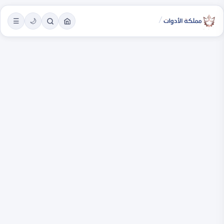
/
☰
🌙