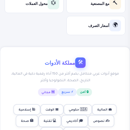
مع المصنعية
محول العملات
💱
🔨
أسعار الصرف
🌍
مملكة الأدوات
🛠
موقع أدوات عربي متكامل يضم أكثر من 150 أداة رقمية ذكية في المالية،
التاريخ، الصحة، التكنولوجيا وأكثر.
🔒 آمن
⚡ سريع
🆓 مجاني
💼 المالية
🇸🇦 حكومي
📅 الوقت
🕌 إسلامية
✍️ نصوص
🎓 أكاديمي
💻 تقنية
🏥 صحة