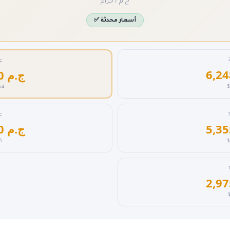
ج.م / جرام
✅ أسعار محدثة
عي
7,140.0 ج.م
$
64
عي
4,165.0 ج.م
5
$
$