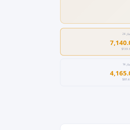
ار 24
$139.
ار 14
$81.4