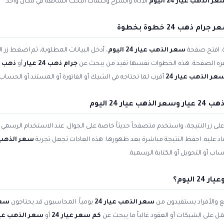
ر الذهب عيار 24 اليوم
الأداة والشرح وكلمات البحث الشائعة في مكان واحد.
ة. افتح صفحة
سعر الذهب عيار 24 اليوم
، أدخل البيانات المطلوبة، ثم اضغط زر ا
وفره الصفحة. هذه الخطوات نفسها تفيد من يبحث عن
جرام ذهب 24 عيار
أو
ذهب خا
عر الذهب عيار 24
أقرب لما تحتاجه في الشيك أو الفاتورة أو المستند أو الحساب 
24 اليوم
زر النتيجة، واستخدم متصفحاً حديثاً خاصة على الجوال. عند الاستخدام الرسمي ل
تماد عليه. احفظ النتيجة مباشرة بعد ظهورها. هذه العادات تجعل تجربة
سعر الذهب
ب أو التحويل أو الكتابة الرسمية.
 والأفراد يستفيدون من
سعر الذهب عيار 24
يومياً. المحاسبون قد يحتاجون
سعر
ل على الشيكات أو العقود غالباً ما يبحث عن
كم سعر عيار 24
أو
سعر الذهب عيار 24 ال