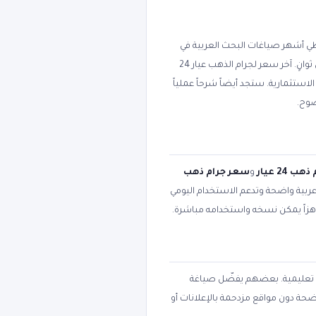
 أشهر صياغات البحث العربية في
مجاناً ودون تسجيل، لتعمل من الجوال أو الكمبيوتر خلال ثوانٍ. آخر سعر لجرام الذهب عيار 24
 في السبائك الاستثمارية. ستجد أيضاً شرحاً عملياً
وح.
هب 24 عيار
و
سعر جرام ذهب
ة عربية واضحة وتدعم الاستخدام اليومي
اهزاً يمكن نسخه واستخدامه مباشرة.
أو تعليمية. بعضهم يفضّل صياغة
واضحة دون مواقع مزدحمة بالإعلانات أو