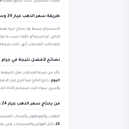
طلبات التسجيل. لذلك تجمع صفحة
سع
طريقة سعر الذهب عيار 24 وسعر جرام ذهب 24 خطوة بخطوة
الاستخدام بسيط ولا يحتاج خبرة تقني
الناتج، ثم انسخه أو حمّله حسب ما ت
كلما كانت المدخلات أدق، كانت نتيجة
س
نصائح لأفضل نتيجة في جرام ذهب 24 عيار وسعر الذهب عيار 
تأكد من صحة المدخلات قبل الضغط على 
اليوم
، راجع الناتج مرة أخرى قبل الاع
وأسرع، سواء كنت تستخدم الأداة للحسا
من يحتاج سعر الذهب عيار 24 وعيار 24 اليوم؟
الطلاب والموظفون وأصحاب المشاريع
24
داخل الفواتير والمستندات. ومن يعم