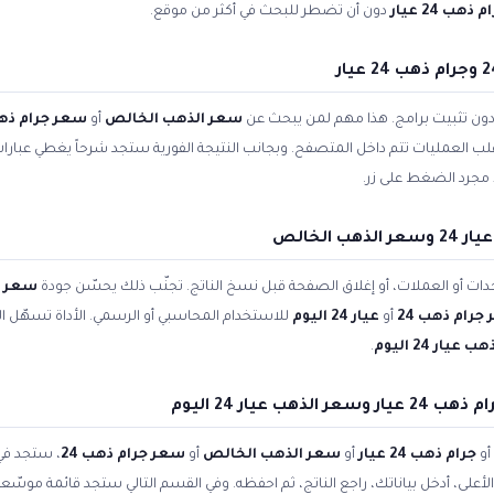
 ذهب 24 عيار
دون أن تضطر للبحث في أكثر من موقع.
 دون تثبيت برامج. هذا مهم لمن يبحث عن
سعر الذهب الخالص
أو
سعر جرام ذهب 
 أغلب العمليات تتم داخل المتصفح. وبجانب النتيجة الفورية ستجد شرحاً يغطي عبار
 مجرد الضغط على زر.
الخالص
ات أو العملات، أو إغلاق الصفحة قبل نسخ الناتج. تجنّب ذلك يحسّن جودة
سعر ال
جرام ذهب 24
أو
عيار 24 اليوم
للاستخدام المحاسبي أو الرسمي. الأداة تسهّل ال
يار 24 اليوم
.
أو
جرام ذهب 24 عيار
أو
سعر الذهب الخالص
أو
سعر جرام ذهب 24
، ستجد ف
من الأعلى، أدخل بياناتك، راجع الناتج، ثم احفظه. وفي القسم التالي ستجد قائمة موسّع