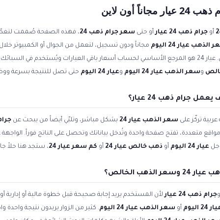
أو
جرام ذهب 24 عيار
أو حتى
سعر جرام ذهب 24
، فهذه الصفحة صُممت لتغطّي
الذهب عيار 24 اليوم
(الذهب الخالص 999) بالجنيه المصري. عيار 24 هو المرجع الأساسي لحساب أسعار باقي العيارات ويُستخدم
الص
و
سعر الذهب عيار 24 اليوم
و
عيار 24 اليوم
حتى تصل للنتيجة بسرعة ووض
ربية تركّز على
سعر الذهب عيار 24
بشكل مباشر، وتلبّي أيضاً من يبحث عن
جرام ذ
ين مواقع متعددة، تفتح صفحة واحدة وتُدخل بياناتك وتحصل على الناتج فوراً. الواجه
وجل
عيار 24 اليوم
أو
ذهب خالص عيار 24
أو
كم سعر عيار 24
، ستجد هنا حلاً ج
لذهب الخالص؟
جرام ذهب 24 عيار
لأن المستخدم يريد إجابة صحيحة قبل خطوة مالية أو إدارية 
ار 24 اليوم
أو
سعر الذهب عيار 24 اليوم
. كثير من الزوار يريدون نتيجة واحدة 