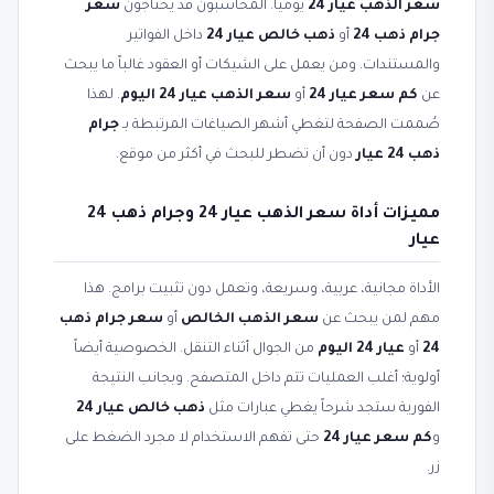
سعر الذهب عيار 24
يومياً. المحاسبون قد يحتاجون
سعر
جرام ذهب 24
أو
ذهب خالص عيار 24
داخل الفواتير
والمستندات. ومن يعمل على الشيكات أو العقود غالباً ما يبحث
عن
كم سعر عيار 24
أو
سعر الذهب عيار 24 اليوم
. لهذا
صُممت الصفحة لتغطي أشهر الصياغات المرتبطة بـ
جرام
ذهب 24 عيار
دون أن تضطر للبحث في أكثر من موقع.
مميزات أداة سعر الذهب عيار 24 وجرام ذهب 24
عيار
الأداة مجانية، عربية، وسريعة، وتعمل دون تثبيت برامج. هذا
مهم لمن يبحث عن
سعر الذهب الخالص
أو
سعر جرام ذهب
24
أو
عيار 24 اليوم
من الجوال أثناء التنقل. الخصوصية أيضاً
أولوية؛ أغلب العمليات تتم داخل المتصفح. وبجانب النتيجة
الفورية ستجد شرحاً يغطي عبارات مثل
ذهب خالص عيار 24
و
كم سعر عيار 24
حتى تفهم الاستخدام لا مجرد الضغط على
زر.