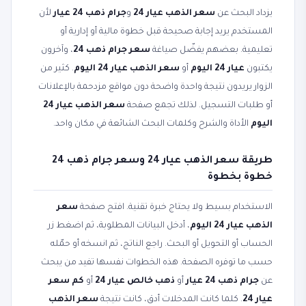
يزداد البحث عن
سعر الذهب عيار 24
و
جرام ذهب 24 عيار
لأن
المستخدم يريد إجابة صحيحة قبل خطوة مالية أو إدارية أو
تعليمية. بعضهم يفضّل صياغة
سعر جرام ذهب 24
، وآخرون
يكتبون
عيار 24 اليوم
أو
سعر الذهب عيار 24 اليوم
. كثير من
الزوار يريدون نتيجة واحدة واضحة دون مواقع مزدحمة بالإعلانات
أو طلبات التسجيل. لذلك تجمع صفحة
سعر الذهب عيار 24
اليوم
الأداة والشرح وكلمات البحث الشائعة في مكان واحد.
طريقة سعر الذهب عيار 24 وسعر جرام ذهب 24
خطوة بخطوة
الاستخدام بسيط ولا يحتاج خبرة تقنية. افتح صفحة
سعر
الذهب عيار 24 اليوم
، أدخل البيانات المطلوبة، ثم اضغط زر
الحساب أو التحويل أو البحث. راجع الناتج، ثم انسخه أو حمّله
حسب ما توفره الصفحة. هذه الخطوات نفسها تفيد من يبحث
عن
جرام ذهب 24 عيار
أو
ذهب خالص عيار 24
أو
كم سعر
عيار 24
. كلما كانت المدخلات أدق، كانت نتيجة
سعر الذهب