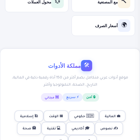
مع المصنعية
محول العملات
💱
🔨
أسعار الصرف
🌍
مملكة الأدوات
🛠
موقع أدوات عربي متكامل يضم أكثر من 150 أداة رقمية ذكية في المالية،
التاريخ، الصحة، التكنولوجيا وأكثر.
🔒 آمن
⚡ سريع
🆓 مجاني
💼 المالية
🇸🇦 حكومي
📅 الوقت
🕌 إسلامية
✍️ نصوص
🎓 أكاديمي
💻 تقنية
🏥 صحة