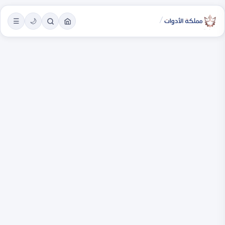
/
☰
🌙