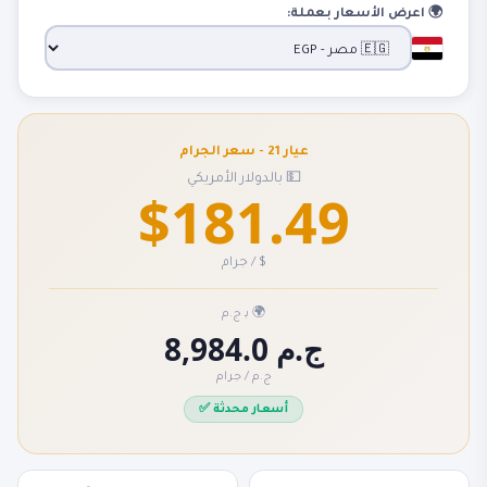
🌍 اعرض الأسعار بعملة:
عيار 21 - سعر الجرام
💵 بالدولار الأمريكي
$181.49
$ / جرام
🌍 بـ ج.م
8,984.0 ج.م
ج.م / جرام
✅ أسعار محدثة