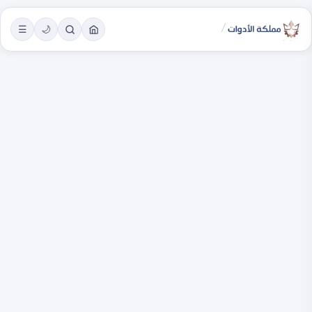
/
☰
🌙