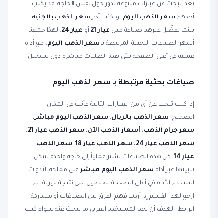
بعد البحث عن عبارات متنوعة تدور حول نفس الحاجة. قد يكتب
أحدهم
سعر الذهب اليوم
، ويكتب آخر
سعر الذهب بالجنيه
،
بينما يفضّل غيرهم صياغة مثل
عيار 21
أو
عيار 24
. لهذا جمعنا
أشهر الصياغات البحثية المرتبطة بـ
سعر الذهب اليوم
، مع أداة
عملية في أعلى الصفحة تلبّي هذه الطلبات مباشرة دون تسجيل.
صياغات بحثية مرتبطة بـ سعر الذهب اليوم
إذا كنت تبحث عن أي من العبارات التالية فأنت في المكان
الصحيح:
سعر الذهب بالريال
،
سعر الذهب اليوم مباشر
،
سعر جرام الذهب
،
أسعار الذهب الآن
،
سعر الذهب عيار 21
،
سعر الذهب عيار 24
،
سعر الذهب عيار 18
،
سعر الذهب
عيار 14
. كل هذه الصياغات تشير عملياً إلى حاجة واحدة يمكن
تلبيتها عبر أداة
سعر الذهب اليوم مباشر
على مملكة الأدوات.
استخدم الأداة في أعلى الصفحة للحصول على نتيجة فورية، ثم
ارجع لهذا القسم إذا أردت فهم الفرق بين الصياغات أو مشاركة
الرابط. الهدف أن يجد المستخدم العربي ما يبحث عنه سواء كتب