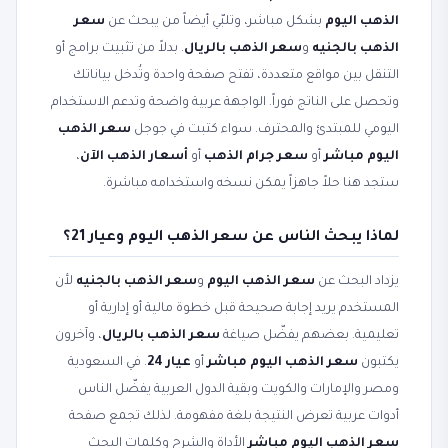
الذهب اليوم
بشكل مباشر، وتلبّي أيضاً من يبحث عن
سعر
الذهب بالجنيه
و
سعر الذهب بالريال
. بدلاً من تثبيت برامج أو
التنقل بين مواقع متعددة، تفتح صفحة واحدة وتُدخل بياناتك
وتحصل على الناتج فوراً. الواجهة عربية واضحة وتدعم الاستخدام
اليومي للمبتدئ والمحترف. سواء كتبت في جوجل
سعر الذهب
اليوم مباشر
أو
سعر جرام الذهب
أو
أسعار الذهب الآن
،
ستجد هنا حلاً جاهزاً يمكن نسخه واستخدامه مباشرة.
لماذا يبحث الناس عن سعر الذهب اليوم وعيار 21؟
يزداد البحث عن
سعر الذهب اليوم
و
سعر الذهب بالجنيه
لأن
المستخدم يريد إجابة صحيحة قبل خطوة مالية أو إدارية أو
تعليمية. بعضهم يفضّل صياغة
سعر الذهب بالريال
، وآخرون
يكتبون
سعر الذهب اليوم مباشر
أو
عيار 24
. في السعودية
ومصر والإمارات والكويت وبقية الدول العربية يفضّل الناس
أدوات عربية تعرض النتيجة بلغة مفهومة. لذلك تجمع صفحة
سعر الذهب اليوم مباشر
الأداة والشرح وكلمات البحث