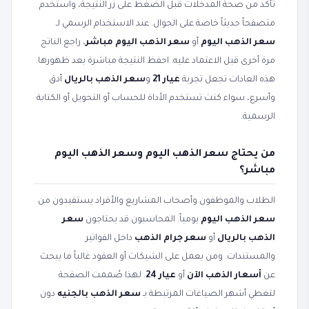
تأكد من صحة المدخلات قبل الضغط على زر النتيجة، واستخدم
متصفحاً حديثاً خاصة على الجوال. عند الاستخدام الرسمي لـ
سعر الذهب اليوم
أو
سعر الذهب اليوم مباشر
، راجع الناتج
مرة أخرى قبل الاعتماد عليه. احفظ النتيجة مباشرة بعد ظهورها.
هذه العادات تجعل تجربة
عيار 21
و
سعر الذهب بالريال
أدق
وأسرع، سواء كنت تستخدم الأداة للحساب أو التحويل أو الكتابة
الرسمية.
من يحتاج سعر الذهب اليوم وسعر الذهب اليوم
مباشر؟
الطلاب والموظفون وأصحاب المشاريع والأفراد يستفيدون من
سعر الذهب اليوم
يومياً. المحاسبون قد يحتاجون
سعر
الذهب بالريال
أو
سعر جرام الذهب
داخل الفواتير
والمستندات. ومن يعمل على الشيكات أو العقود غالباً ما يبحث
عن
أسعار الذهب الآن
أو
عيار 24
. لهذا صُممت الصفحة
لتغطي أشهر الصياغات المرتبطة بـ
سعر الذهب بالجنيه
دون