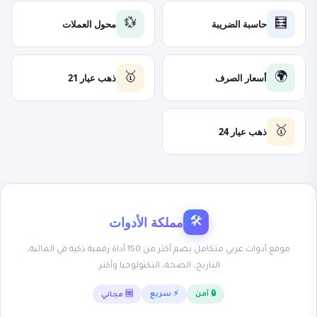
حاسبة الضريبة
محول العملات
💱
🧮
أسعار الصرف
ذهب عيار 21
🥇
🌍
ذهب عيار 24
🥇
مملكة الأدوات
🛠
موقع أدوات عربي متكامل يضم أكثر من 150 أداة رقمية ذكية في المالية،
التاريخ، الصحة، التكنولوجيا وأكثر.
🔒 آمن
⚡ سريع
🆓 مجاني