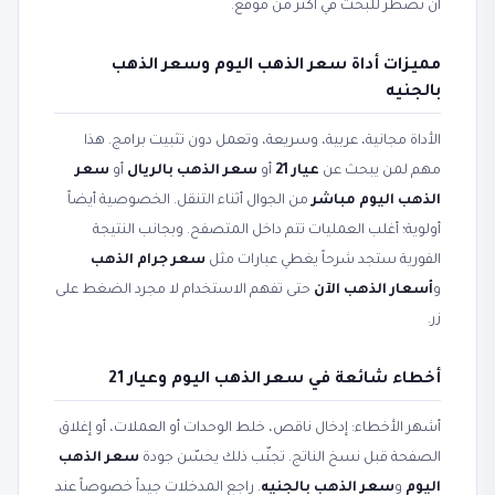
أن تضطر للبحث في أكثر من موقع.
مميزات أداة سعر الذهب اليوم وسعر الذهب
بالجنيه
الأداة مجانية، عربية، وسريعة، وتعمل دون تثبيت برامج. هذا
مهم لمن يبحث عن
عيار 21
أو
سعر الذهب بالريال
أو
سعر
الذهب اليوم مباشر
من الجوال أثناء التنقل. الخصوصية أيضاً
أولوية؛ أغلب العمليات تتم داخل المتصفح. وبجانب النتيجة
الفورية ستجد شرحاً يغطي عبارات مثل
سعر جرام الذهب
و
أسعار الذهب الآن
حتى تفهم الاستخدام لا مجرد الضغط على
زر.
أخطاء شائعة في سعر الذهب اليوم وعيار 21
أشهر الأخطاء: إدخال ناقص، خلط الوحدات أو العملات، أو إغلاق
الصفحة قبل نسخ الناتج. تجنّب ذلك يحسّن جودة
سعر الذهب
اليوم
و
سعر الذهب بالجنيه
. راجع المدخلات جيداً خصوصاً عند