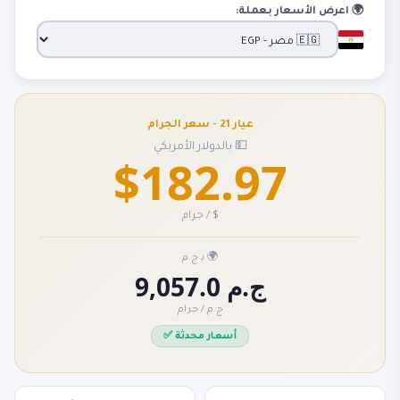
🌍 اعرض الأسعار بعملة:
عيار 21 - سعر الجرام
💵 بالدولار الأمريكي
$182.97
$ / جرام
🌍 بـ ج.م
9,057.0 ج.م
ج.م / جرام
✅ أسعار محدثة