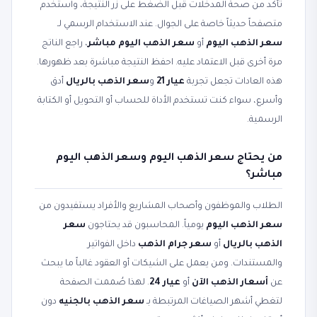
تأكد من صحة المدخلات قبل الضغط على زر النتيجة، واستخدم
متصفحاً حديثاً خاصة على الجوال. عند الاستخدام الرسمي لـ
سعر الذهب اليوم
أو
سعر الذهب اليوم مباشر
، راجع الناتج
مرة أخرى قبل الاعتماد عليه. احفظ النتيجة مباشرة بعد ظهورها.
هذه العادات تجعل تجربة
عيار 21
و
سعر الذهب بالريال
أدق
وأسرع، سواء كنت تستخدم الأداة للحساب أو التحويل أو الكتابة
الرسمية.
من يحتاج سعر الذهب اليوم وسعر الذهب اليوم
مباشر؟
الطلاب والموظفون وأصحاب المشاريع والأفراد يستفيدون من
سعر الذهب اليوم
يومياً. المحاسبون قد يحتاجون
سعر
الذهب بالريال
أو
سعر جرام الذهب
داخل الفواتير
والمستندات. ومن يعمل على الشيكات أو العقود غالباً ما يبحث
عن
أسعار الذهب الآن
أو
عيار 24
. لهذا صُممت الصفحة
لتغطي أشهر الصياغات المرتبطة بـ
سعر الذهب بالجنيه
دون