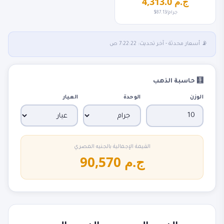
4,313.0 ج.م
$87.13/جرام
📡 أسعار محدثة - آخر تحديث: 7:22:22 ص
🧮 حاسبة الذهب
الوزن
الوحدة
العيار
القيمة الإجمالية بالجنيه المصري
90,570 ج.م