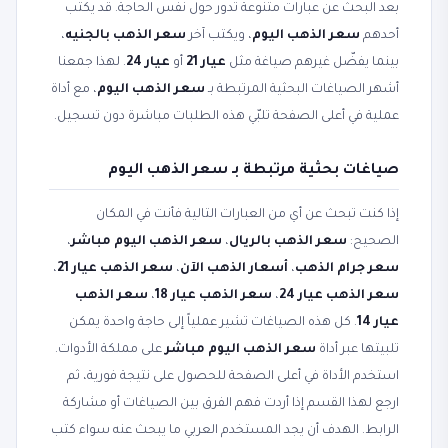
بعد البحث عن عبارات متنوعة تدور حول نفس الحاجة. قد يكتب
أحدهم
سعر الذهب اليوم
، ويكتب آخر
سعر الذهب بالجنيه
،
بينما يفضّل غيرهم صياغة مثل
عيار 21
أو
عيار 24
. لهذا جمعنا
أشهر الصياغات البحثية المرتبطة بـ
سعر الذهب اليوم
، مع أداة
عملية في أعلى الصفحة تلبّي هذه الطلبات مباشرة دون تسجيل.
صياغات بحثية مرتبطة بـ سعر الذهب اليوم
إذا كنت تبحث عن أي من العبارات التالية فأنت في المكان
الصحيح:
سعر الذهب بالريال
،
سعر الذهب اليوم مباشر
،
سعر جرام الذهب
،
أسعار الذهب الآن
،
سعر الذهب عيار 21
،
سعر الذهب عيار 24
،
سعر الذهب عيار 18
،
سعر الذهب
عيار 14
. كل هذه الصياغات تشير عملياً إلى حاجة واحدة يمكن
تلبيتها عبر أداة
سعر الذهب اليوم مباشر
على مملكة الأدوات.
استخدم الأداة في أعلى الصفحة للحصول على نتيجة فورية، ثم
ارجع لهذا القسم إذا أردت فهم الفرق بين الصياغات أو مشاركة
الرابط. الهدف أن يجد المستخدم العربي ما يبحث عنه سواء كتب