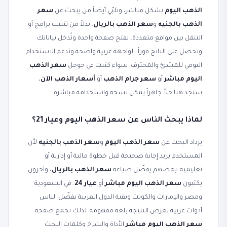
الذهب اليوم
بشكل مباشر، وتلبّي أيضاً من يبحث عن
سعر
الذهب بالجنيه
و
سعر الذهب بالريال
. بدلاً من تثبيت برامج أو
التنقل بين مواقع متعددة، تفتح صفحة واحدة وتُدخل بياناتك
وتحصل على الناتج فوراً. الواجهة عربية واضحة وتدعم الاستخدام
اليومي للمبتدئ والمحترف. سواء كتبت في جوجل
سعر الذهب
اليوم مباشر
أو
سعر جرام الذهب
أو
أسعار الذهب الآن
،
ستجد هنا حلاً جاهزاً يمكن نسخه واستخدامه مباشرة.
لماذا يبحث الناس عن سعر الذهب اليوم وعيار 21؟
يزداد البحث عن
سعر الذهب اليوم
و
سعر الذهب بالجنيه
لأن
المستخدم يريد إجابة صحيحة قبل خطوة مالية أو إدارية أو
تعليمية. بعضهم يفضّل صياغة
سعر الذهب بالريال
، وآخرون
يكتبون
سعر الذهب اليوم مباشر
أو
عيار 24
. في السعودية
ومصر والإمارات والكويت وبقية الدول العربية يفضّل الناس
أدوات عربية تعرض النتيجة بلغة مفهومة. لذلك تجمع صفحة
سعر الذهب اليوم مباشر
الأداة والشرح وكلمات البحث