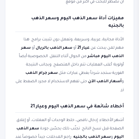
أن تضطر للبحث في أكثر من موقع.
مميزات أداة سعر الذهب اليوم وسعر الذهب
بالجنيه
الأداة مجانية، عربية، وسريعة، وتعمل دون تثبيت برامج. هذا
مهم لمن يبحث عن
عيار 21
أو
سعر الذهب بالريال
أو
سعر
الذهب اليوم مباشر
من الجوال أثناء التنقل. الخصوصية أيضاً
أولوية؛ أغلب العمليات تتم داخل المتصفح. وبجانب النتيجة
الفورية ستجد شرحاً يغطي عبارات مثل
سعر جرام الذهب
و
أسعار الذهب الآن
حتى تفهم الاستخدام لا مجرد الضغط على
زر.
أخطاء شائعة في سعر الذهب اليوم وعيار 21
أشهر الأخطاء: إدخال ناقص، خلط الوحدات أو العملات، أو إغلاق
الصفحة قبل نسخ الناتج. تجنّب ذلك يحسّن جودة
سعر الذهب
اليوم
و
سعر الذهب بالجنيه
. راجع المدخلات جيداً خصوصاً عند