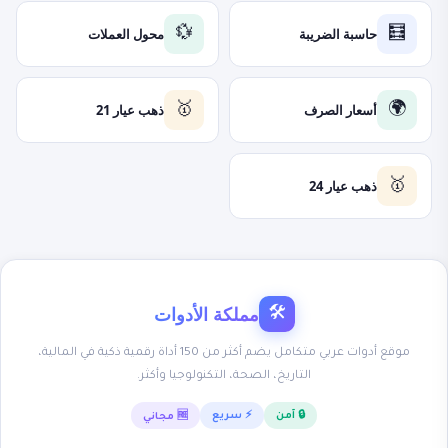
حاسبة الضريبة
محول العملات
💱
🧮
أسعار الصرف
ذهب عيار 21
🥇
🌍
ذهب عيار 24
🥇
مملكة الأدوات
🛠
موقع أدوات عربي متكامل يضم أكثر من 150 أداة رقمية ذكية في المالية،
التاريخ، الصحة، التكنولوجيا وأكثر.
🔒 آمن
⚡ سريع
🆓 مجاني