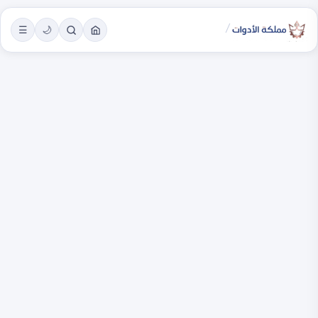
/
☰
🌙