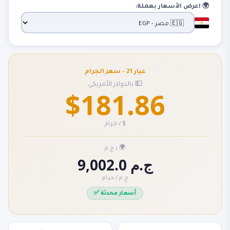
🌍 اعرض الأسعار بعملة:
عيار 21 - سعر الجرام
💵 بالدولار الأمريكي
$181.86
$ / جرام
🌍 بـ ج.م
9,002.0 ج.م
ج.م / جرام
✅ أسعار محدثة