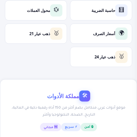
حاسبة الضريبة
محول العملات
💱
🧮
أسعار الصرف
ذهب عيار 21
🥇
🌍
ذهب عيار 24
🥇
مملكة الأدوات
🛠
موقع أدوات عربي متكامل يضم أكثر من 150 أداة رقمية ذكية في المالية،
التاريخ، الصحة، التكنولوجيا وأكثر.
🔒 آمن
⚡ سريع
🆓 مجاني