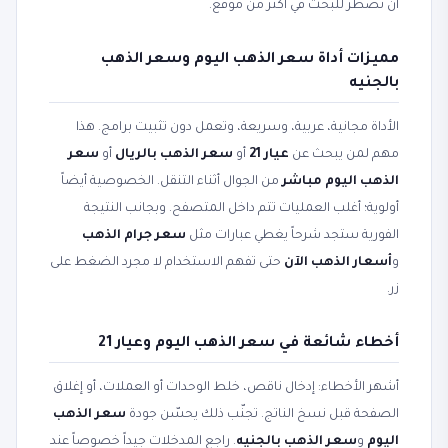
أن تضطر للبحث في أكثر من موقع.
مميزات أداة سعر الذهب اليوم وسعر الذهب
بالجنيه
الأداة مجانية، عربية، وسريعة، وتعمل دون تثبيت برامج. هذا
مهم لمن يبحث عن
عيار 21
أو
سعر الذهب بالريال
أو
سعر
الذهب اليوم مباشر
من الجوال أثناء التنقل. الخصوصية أيضاً
أولوية؛ أغلب العمليات تتم داخل المتصفح. وبجانب النتيجة
الفورية ستجد شرحاً يغطي عبارات مثل
سعر جرام الذهب
و
أسعار الذهب الآن
حتى تفهم الاستخدام لا مجرد الضغط على
زر.
أخطاء شائعة في سعر الذهب اليوم وعيار 21
أشهر الأخطاء: إدخال ناقص، خلط الوحدات أو العملات، أو إغلاق
الصفحة قبل نسخ الناتج. تجنّب ذلك يحسّن جودة
سعر الذهب
اليوم
و
سعر الذهب بالجنيه
. راجع المدخلات جيداً خصوصاً عند