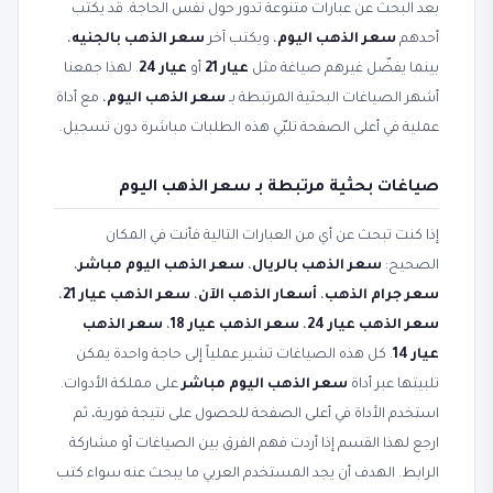
بعد البحث عن عبارات متنوعة تدور حول نفس الحاجة. قد يكتب
أحدهم
سعر الذهب اليوم
، ويكتب آخر
سعر الذهب بالجنيه
،
بينما يفضّل غيرهم صياغة مثل
عيار 21
أو
عيار 24
. لهذا جمعنا
أشهر الصياغات البحثية المرتبطة بـ
سعر الذهب اليوم
، مع أداة
عملية في أعلى الصفحة تلبّي هذه الطلبات مباشرة دون تسجيل.
صياغات بحثية مرتبطة بـ سعر الذهب اليوم
إذا كنت تبحث عن أي من العبارات التالية فأنت في المكان
الصحيح:
سعر الذهب بالريال
،
سعر الذهب اليوم مباشر
،
سعر جرام الذهب
،
أسعار الذهب الآن
،
سعر الذهب عيار 21
،
سعر الذهب عيار 24
،
سعر الذهب عيار 18
،
سعر الذهب
عيار 14
. كل هذه الصياغات تشير عملياً إلى حاجة واحدة يمكن
تلبيتها عبر أداة
سعر الذهب اليوم مباشر
على مملكة الأدوات.
استخدم الأداة في أعلى الصفحة للحصول على نتيجة فورية، ثم
ارجع لهذا القسم إذا أردت فهم الفرق بين الصياغات أو مشاركة
الرابط. الهدف أن يجد المستخدم العربي ما يبحث عنه سواء كتب