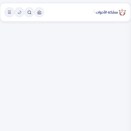
/
☰
🌙