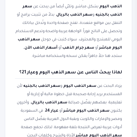
الذهب اليوم
بشكل مباشر، وتلبّي أيضاً من يبحث عن
سعر
الذهب بالجنيه
و
سعر الذهب بالريال
. بدلاً من تثبيت برامج أو
التنقل بين مواقع متعددة، تفتح صفحة واحدة وتُدخل بياناتك
وتحصل على الناتج فوراً. الواجهة عربية واضحة وتدعم الاستخدام
اليومي للمبتدئ والمحترف. سواء كتبت في جوجل
سعر الذهب
اليوم مباشر
أو
سعر جرام الذهب
أو
أسعار الذهب الآن
،
ستجد هنا حلاً جاهزاً يمكن نسخه واستخدامه مباشرة.
لماذا يبحث الناس عن سعر الذهب اليوم وعيار 21؟
يزداد البحث عن
سعر الذهب اليوم
و
سعر الذهب بالجنيه
لأن
المستخدم يريد إجابة صحيحة قبل خطوة مالية أو إدارية أو
تعليمية. بعضهم يفضّل صياغة
سعر الذهب بالريال
، وآخرون
يكتبون
سعر الذهب اليوم مباشر
أو
عيار 24
. في السعودية
ومصر والإمارات والكويت وبقية الدول العربية يفضّل الناس
أدوات عربية تعرض النتيجة بلغة مفهومة. لذلك تجمع صفحة
سعر الذهب اليوم مباشر
الأداة والشرح وكلمات البحث