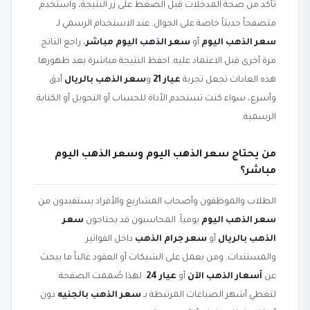
تأكد من صحة المدخلات قبل الضغط على زر النتيجة، واستخدم
متصفحاً حديثاً خاصة على الجوال. عند الاستخدام الرسمي لـ
سعر الذهب اليوم
أو
سعر الذهب اليوم مباشر
، راجع الناتج
مرة أخرى قبل الاعتماد عليه. احفظ النتيجة مباشرة بعد ظهورها.
هذه العادات تجعل تجربة
عيار 21
و
سعر الذهب بالريال
أدق
وأسرع، سواء كنت تستخدم الأداة للحساب أو التحويل أو الكتابة
الرسمية.
من يحتاج سعر الذهب اليوم وسعر الذهب اليوم
مباشر؟
الطلاب والموظفون وأصحاب المشاريع والأفراد يستفيدون من
سعر الذهب اليوم
يومياً. المحاسبون قد يحتاجون
سعر
الذهب بالريال
أو
سعر جرام الذهب
داخل الفواتير
والمستندات. ومن يعمل على الشيكات أو العقود غالباً ما يبحث
عن
أسعار الذهب الآن
أو
عيار 24
. لهذا صُممت الصفحة
لتغطي أشهر الصياغات المرتبطة بـ
سعر الذهب بالجنيه
دون