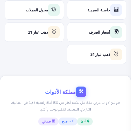
حاسبة الضريبة
محول العملات
💱
🧮
أسعار الصرف
ذهب عيار 21
🥇
🌍
ذهب عيار 24
🥇
مملكة الأدوات
🛠
موقع أدوات عربي متكامل يضم أكثر من 150 أداة رقمية ذكية في المالية،
التاريخ، الصحة، التكنولوجيا وأكثر.
🔒 آمن
⚡ سريع
🆓 مجاني