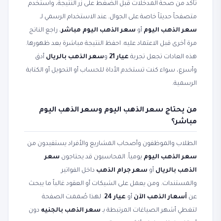
تأكد من صحة المدخلات قبل الضغط على زر النتيجة، واستخدم
متصفحاً حديثاً خاصة على الجوال. عند الاستخدام الرسمي لـ
سعر الذهب اليوم
أو
سعر الذهب اليوم مباشر
، راجع الناتج
مرة أخرى قبل الاعتماد عليه. احفظ النتيجة مباشرة بعد ظهورها.
هذه العادات تجعل تجربة
عيار 21
و
سعر الذهب بالريال
أدق
وأسرع، سواء كنت تستخدم الأداة للحساب أو التحويل أو الكتابة
الرسمية.
من يحتاج سعر الذهب اليوم وسعر الذهب اليوم
مباشر؟
الطلاب والموظفون وأصحاب المشاريع والأفراد يستفيدون من
سعر الذهب اليوم
يومياً. المحاسبون قد يحتاجون
سعر
الذهب بالريال
أو
سعر جرام الذهب
داخل الفواتير
والمستندات. ومن يعمل على الشيكات أو العقود غالباً ما يبحث
عن
أسعار الذهب الآن
أو
عيار 24
. لهذا صُممت الصفحة
لتغطي أشهر الصياغات المرتبطة بـ
سعر الذهب بالجنيه
دون