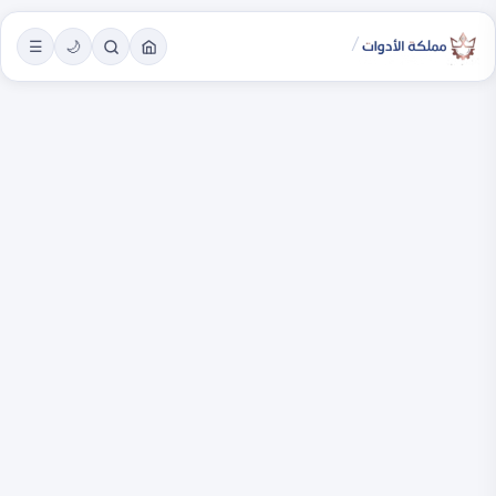
/
☰
🌙