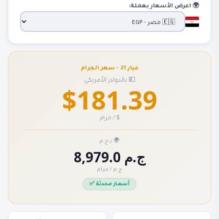
🌍 اعرض الأسعار بعملة:
عيار 21 - سعر الجرام
💵 بالدولار الأمريكي
$181.39
$ / جرام
🌍 بـ ج.م
8,979.0 ج.م
ج.م / جرام
✅ أسعار محدثة