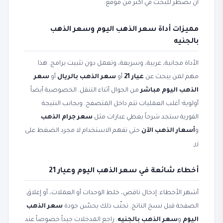
أن تضطر للبحث في أكثر من موقع.
مميزات أداة سعر الذهب اليوم وسعر الذهب
بالجنيه
الأداة مجانية، عربية، وسريعة، وتعمل دون تثبيت برامج. هذا
مهم لمن يبحث عن
عيار 21
أو
سعر الذهب بالريال
أو
سعر
الذهب اليوم مباشر
من الجوال أثناء التنقل. الخصوصية أيضاً
أولوية؛ أغلب العمليات تتم داخل المتصفح. وبجانب النتيجة
الفورية ستجد شرحاً يغطي عبارات مثل
سعر جرام الذهب
و
أسعار الذهب الآن
حتى تفهم الاستخدام لا مجرد الضغط على
زر.
أخطاء شائعة في سعر الذهب اليوم وعيار 21
أشهر الأخطاء: إدخال ناقص، خلط الوحدات أو العملات، أو إغلاق
الصفحة قبل نسخ الناتج. تجنّب ذلك يحسّن جودة
سعر الذهب
اليوم
و
سعر الذهب بالجنيه
. راجع المدخلات جيداً خصوصاً عند