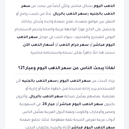
الذهب اليوم
بشكل مباشر، وتلبّي أيضاً من يبحث عن
سعر
الذهب بالجنيه
و
سعر الذهب بالريال
. بدلاً من تثبيت برامج أو
التنقل بين مواقع متعددة، تفتح صفحة واحدة وتُدخل بياناتك
وتحصل على الناتج فوراً. الواجهة عربية واضحة وتدعم الاستخدام
اليومي للمبتدئ والمحترف. سواء كتبت في جوجل
سعر الذهب
اليوم مباشر
أو
سعر جرام الذهب
أو
أسعار الذهب الآن
،
ستجد هنا حلاً جاهزاً يمكن نسخه واستخدامه مباشرة.
لماذا يبحث الناس عن سعر الذهب اليوم وعيار 21؟
يزداد البحث عن
سعر الذهب اليوم
و
سعر الذهب بالجنيه
لأن
المستخدم يريد إجابة صحيحة قبل خطوة مالية أو إدارية أو
تعليمية. بعضهم يفضّل صياغة
سعر الذهب بالريال
، وآخرون
يكتبون
سعر الذهب اليوم مباشر
أو
عيار 24
. في السعودية
ومصر والإمارات والكويت وبقية الدول العربية يفضّل الناس
أدوات عربية تعرض النتيجة بلغة مفهومة. لذلك تجمع صفحة
سعر الذهب اليوم مباشر
الأداة والشرح وكلمات البحث