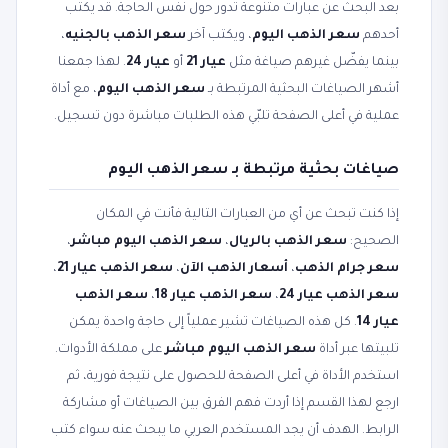
بعد البحث عن عبارات متنوعة تدور حول نفس الحاجة. قد يكتب
أحدهم
سعر الذهب اليوم
، ويكتب آخر
سعر الذهب بالجنيه
،
بينما يفضّل غيرهم صياغة مثل
عيار 21
أو
عيار 24
. لهذا جمعنا
أشهر الصياغات البحثية المرتبطة بـ
سعر الذهب اليوم
، مع أداة
عملية في أعلى الصفحة تلبّي هذه الطلبات مباشرة دون تسجيل.
صياغات بحثية مرتبطة بـ سعر الذهب اليوم
إذا كنت تبحث عن أي من العبارات التالية فأنت في المكان
الصحيح:
سعر الذهب بالريال
،
سعر الذهب اليوم مباشر
،
سعر جرام الذهب
،
أسعار الذهب الآن
،
سعر الذهب عيار 21
،
سعر الذهب عيار 24
،
سعر الذهب عيار 18
،
سعر الذهب
عيار 14
. كل هذه الصياغات تشير عملياً إلى حاجة واحدة يمكن
تلبيتها عبر أداة
سعر الذهب اليوم مباشر
على مملكة الأدوات.
استخدم الأداة في أعلى الصفحة للحصول على نتيجة فورية، ثم
ارجع لهذا القسم إذا أردت فهم الفرق بين الصياغات أو مشاركة
الرابط. الهدف أن يجد المستخدم العربي ما يبحث عنه سواء كتب