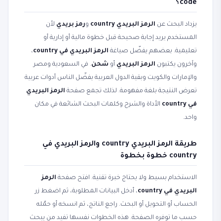
code؟
يزداد البحث عن
الرمز البريدي country
و
رمز بريدي
لأن
المستخدم يريد إجابة صحيحة قبل خطوة مالية أو إدارية أو
تعليمية. بعضهم يفضّل صياغة
الرمز البريدي في country
،
وآخرون يكتبون
الرمز البريدي
أو
شحن
. في السعودية ومصر
والإمارات والكويت وبقية الدول العربية يفضّل الناس أدوات عربية
تعرض النتيجة بلغة مفهومة. لذلك تجمع صفحة
الرمز البريدي
في country
الأداة والشرح وكلمات البحث الشائعة في مكان
واحد.
طريقة الرمز البريدي country والرمز البريدي في
country خطوة بخطوة
الاستخدام بسيط ولا يحتاج خبرة تقنية. افتح صفحة
الرمز
البريدي في country
، أدخل البيانات المطلوبة، ثم اضغط زر
الحساب أو التحويل أو البحث. راجع الناتج، ثم انسخه أو حمّله
حسب ما توفره الصفحة. هذه الخطوات نفسها تفيد من يبحث