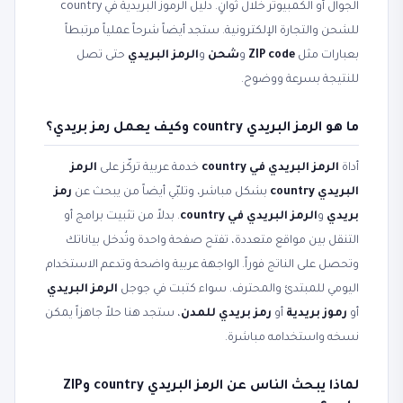
الجوال أو الكمبيوتر خلال ثوانٍ. دليل الرموز البريدية في country
للشحن والتجارة الإلكترونية. ستجد أيضاً شرحاً عملياً مرتبطاً
بعبارات مثل
ZIP code
و
شحن
و
الرمز البريدي
حتى تصل
للنتيجة بسرعة ووضوح.
ما هو الرمز البريدي country وكيف يعمل رمز بريدي؟
أداة
الرمز البريدي في country
خدمة عربية تركّز على
الرمز
البريدي country
بشكل مباشر، وتلبّي أيضاً من يبحث عن
رمز
بريدي
و
الرمز البريدي في country
. بدلاً من تثبيت برامج أو
التنقل بين مواقع متعددة، تفتح صفحة واحدة وتُدخل بياناتك
وتحصل على الناتج فوراً. الواجهة عربية واضحة وتدعم الاستخدام
اليومي للمبتدئ والمحترف. سواء كتبت في جوجل
الرمز البريدي
أو
رموز بريدية
أو
رمز بريدي للمدن
، ستجد هنا حلاً جاهزاً يمكن
نسخه واستخدامه مباشرة.
لماذا يبحث الناس عن الرمز البريدي country وZIP