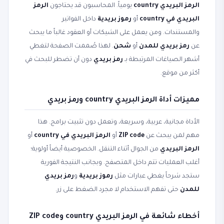
الرمز البريدي country
يومياً. المحاسبون قد يحتاجون
الرمز
البريدي في country
أو
رموز بريدية
داخل الفواتير
والمستندات. ومن يعمل على الشيكات أو العقود غالباً ما يبحث
عن
رمز بريدي للمدن
أو
شحن
. لهذا صُممت الصفحة لتغطي
أشهر الصياغات المرتبطة بـ
رمز بريدي
دون أن تضطر للبحث في
أكثر من موقع.
مميزات أداة الرمز البريدي country ورمز بريدي
الأداة مجانية، عربية، وسريعة، وتعمل دون تثبيت برامج. هذا
مهم لمن يبحث عن
ZIP code
أو
الرمز البريدي في country
أو
الرمز البريدي
من الجوال أثناء التنقل. الخصوصية أيضاً أولوية؛
أغلب العمليات تتم داخل المتصفح. وبجانب النتيجة الفورية
ستجد شرحاً يغطي عبارات مثل
رموز بريدية
و
رمز بريدي
للمدن
حتى تفهم الاستخدام لا مجرد الضغط على زر.
أخطاء شائعة في الرمز البريدي country وZIP code