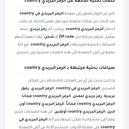
كلمات بحثية شائعة عن الرمز البريدي country
كثير من الزوار يصلون إلى صفحة
الرمز البريدي في country
بعد البحث عن عبارات متنوعة تدور حول نفس الحاجة. قد يكتب
أحدهم
الرمز البريدي country
، ويكتب آخر
رمز بريدي
، بينما
يفضّل غيرهم صياغة مثل
ZIP code
أو
شحن
. لهذا جمعنا أشهر
الصياغات البحثية المرتبطة بـ
الرمز البريدي country
، مع أداة
عملية في أعلى الصفحة تلبّي هذه الطلبات مباشرة دون تسجيل.
صياغات بحثية مرتبطة بـ الرمز البريدي country
إذا كنت تبحث عن أي من العبارات التالية فأنت في المكان
الصحيح:
الرمز البريدي في country
،
الرمز البريدي
،
رموز
بريدية
،
رمز بريدي للمدن
،
الرمز البريدي country مجانا
،
الرمز البريدي country مجاناً
،
الرمز البريدي country أون
لاين
،
الرمز البريدي country أونلاين
. كل هذه الصياغات تشير
عملياً إلى حاجة واحدة يمكن تلبيتها عبر أداة
الرمز البريدي في
country
على مملكة الأدوات. استخدم الأداة في أعلى الصفحة