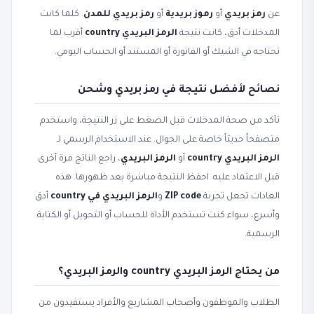
عن
رمز بريدي
أو
رموز بريدية
أو
رمز بريدي للمدن
. كلما كانت
المدخلات أدق، كانت نتيجة
الرمز البريدي country
أقرب لما
تحتاجه في الشيك أو الفاتورة أو المستند أو الحساب اليومي.
نصائح لأفضل نتيجة في رمز بريدي وشحن
تأكد من صحة المدخلات قبل الضغط على زر النتيجة، واستخدم
متصفحاً حديثاً خاصة على الجوال. عند الاستخدام الرسمي لـ
الرمز البريدي country
أو
الرمز البريدي
، راجع الناتج مرة أخرى
قبل الاعتماد عليه. احفظ النتيجة مباشرة بعد ظهورها. هذه
العادات تجعل تجربة
ZIP code
و
الرمز البريدي في country
أدق
وأسرع، سواء كنت تستخدم الأداة للحساب أو التحويل أو الكتابة
الرسمية.
من يحتاج الرمز البريدي country والرمز البريدي؟
الطلاب والموظفون وأصحاب المشاريع والأفراد يستفيدون من