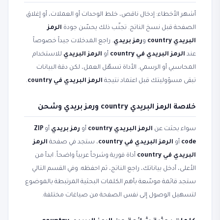
أشهر الأخطاء: إدخال ناقص، خلط الوحدات أو العملات، أو إغلاق
الصفحة قبل نسخ الناتج. تجنّب ذلك يحسّن جودة
الرمز
البريدي country
و
رمز بريدي
. راجع المدخلات جيداً خصوصاً
عند
الرمز البريدي في country
أو
الرمز البريدي
للاستخدام
المحاسبي أو الرسمي. الأداة تسهّل العمل، لكن دقة البيانات
تبقى مسؤوليتك قبل اعتماد نتيجة
الرمز البريدي في country
.
خلاصة الرمز البريدي country ورمز بريدي وشحن
سواء بحثت عن
الرمز البريدي country
أو
رمز بريدي
أو
ZIP
code
أو
الرمز البريدي في country
، ستجد في صفحة
الرمز
البريدي في country
أداة فورية وشرحاً عربياً واضحاً. ابدأ من
الأعلى، أدخل بياناتك، راجع الناتج، ثم احفظه. وفي القسم التالي
ستجد قائمة موسّعة بأهم الكلمات البحثية المرتبطة بالموضوع
لتسهيل الوصول إلى نفس الصفحة من صياغات مختلفة.