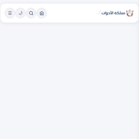
/
☰
🌙