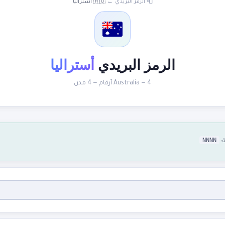
📮 الرمز البريدي
←
🇦🇺 أستراليا
الرمز البريدي
أستراليا
Australia — 4 أرقام — 4 مدن
NNNN