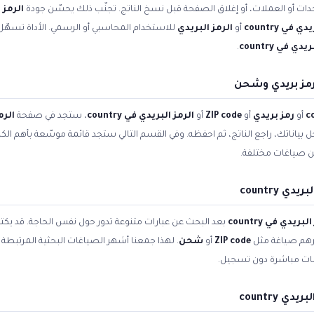
ات أو العملات، أو إغلاق الصفحة قبل نسخ الناتج. تجنّب ذلك يحسّن جودة
الرمز الب
 في country
أو
الرمز البريدي
للاستخدام المحاسبي أو الرسمي. الأداة تسهّل 
دي في country
.
أو
رمز بريدي
أو
ZIP code
أو
الرمز البريدي في country
، ستجد في صفحة
الرمز
 أدخل بياناتك، راجع الناتج، ثم احفظه. وفي القسم التالي ستجد قائمة موسّعة بأهم ا
 صياغات مختلفة.
 country
لبريدي في country
بعد البحث عن عبارات متنوعة تدور حول نفس الحاجة. قد يك
يرهم صياغة مثل
ZIP code
أو
شحن
. لهذا جمعنا أشهر الصياغات البحثية المرتبطة ب
لبات مباشرة دون تسجيل.
 country