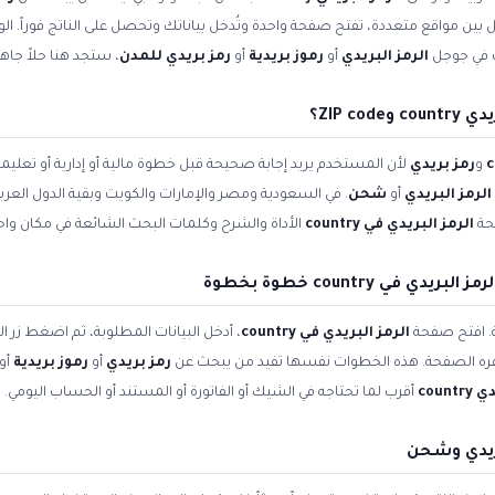
تنقل بين مواقع متعددة، تفتح صفحة واحدة وتُدخل بياناتك وتحصل على الناتج فوراً. 
ت في جوجل
الرمز البريدي
أو
رموز بريدية
أو
رمز بريدي للمدن
، ستجد هنا حلاً جا
ZIP c؟
و
رمز بريدي
لأن المستخدم يريد إجابة صحيحة قبل خطوة مالية أو إدارية أو تعل
الرمز البريدي
أو
شحن
. في السعودية ومصر والإمارات والكويت وبقية الدول العر
حة
الرمز البريدي في country
الأداة والشرح وكلمات البحث الشائعة في مكان واح
ة. افتح صفحة
الرمز البريدي في country
، أدخل البيانات المطلوبة، ثم اضغط زر ا
وفره الصفحة. هذه الخطوات نفسها تفيد من يبحث عن
رمز بريدي
أو
رموز بريدية
أو
count
أقرب لما تحتاجه في الشيك أو الفاتورة أو المستند أو الحساب اليومي.
ريدي وشحن