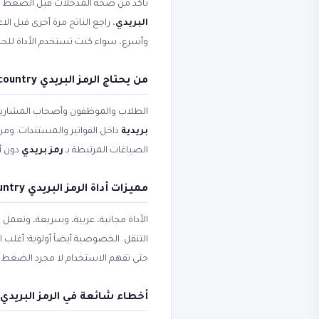
تأكد من صحة المدخلات قبل الضغط على 
البريدي
، راجع الناتج مرة أخرى قبل ا
وأسرع، سواء كنت تستخدم الأداة للحسا
من يحتاج الرمز البريدي country والرمز البريدي؟
الطلاب والموظفون وأصحاب المشاريع
بريدية
داخل الفواتير والمستندات. ومن
الصياغات المرتبطة بـ
رمز بريدي
دون أ
مميزات أداة الرمز البريدي country ورمز بريدي
الأداة مجانية، عربية، وسريعة، وتعمل
التنقل. الخصوصية أيضاً أولوية؛ أغلب
حتى تفهم الاستخدام لا مجرد الضغط ع
أخطاء شائعة في الرمز البريدي country وZIP code