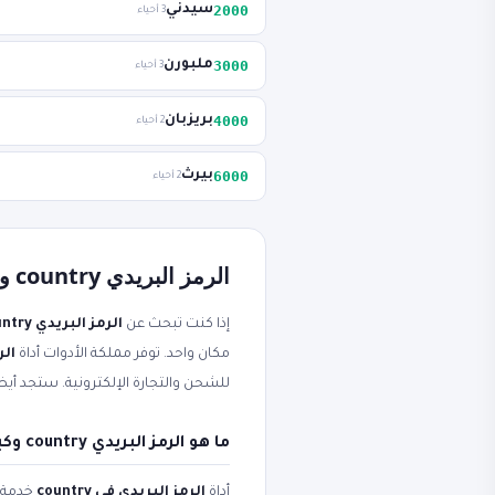
2000
سيدني
3 أحياء
3000
ملبورن
3 أحياء
4000
بريزبان
2 أحياء
6000
بيرث
2 أحياء
الرمز البريدي country ورمز بريدي مجاناً أون لاين
إذا كنت تبحث عن
الرمز البريدي country
مكان واحد. توفر مملكة الأدوات أداة
الرم
للشحن والتجارة الإلكترونية. ستجد أيضا
ما هو الرمز البريدي country وكيف يعمل رمز بريدي؟
أداة
الرمز البريدي في country
خدمة ع