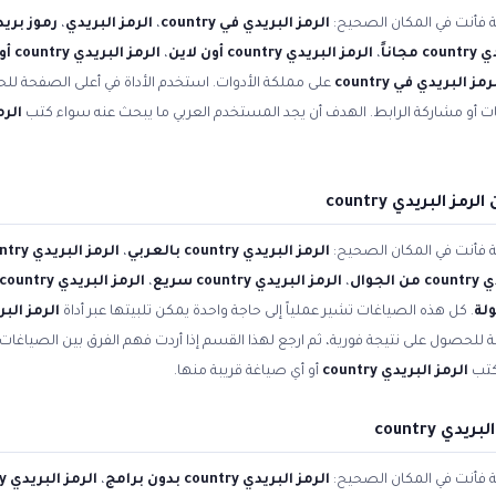
ية فأنت في المكان الصحيح:
الرمز البريدي في country
،
الرمز البريدي
،
رموز بريد
جاناً
،
الرمز البريدي country أون لاين
،
الرمز البريدي country أونلاين
رمز البريدي في country
على مملكة الأدوات. استخدم الأداة في أعلى الصفحة للح
ات أو مشاركة الرابط. الهدف أن يجد المستخدم العربي ما يبحث عنه سواء كتب
الرمز 
البريدي country
ية فأنت في المكان الصحيح:
الرمز البريدي country بالعربي
،
الرمز البريدي country باللغة العربية
لجوال
،
الرمز البريدي country سريع
،
الرمز البريدي country دقيق
. كل هذه الصياغات تشير عملياً إلى حاجة واحدة يمكن تلبيتها عبر أداة
الرمز البريدي
ة للحصول على نتيجة فورية، ثم ارجع لهذا القسم إذا أردت فهم الفرق بين الصياغات 
كتب
الرمز البريدي country
أو أي صياغة قريبة منها.
ي country
ية فأنت في المكان الصحيح:
الرمز البريدي country بدون برامج
،
الرمز البريدي country أون لاين مجانا