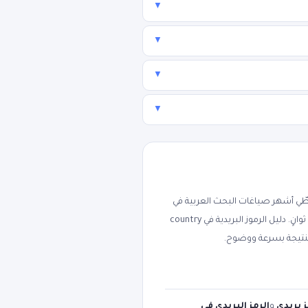
▼
▼
▼
▼
ي أشهر صياغات البحث العربية في
مجاناً ودون تسجيل، لتعمل من الجوال أو الكمبيوتر خلال ثوانٍ. دليل الرموز البريدية في country
تيجة بسرعة ووضوح.
ز بريدي
و
الرمز البريدي في