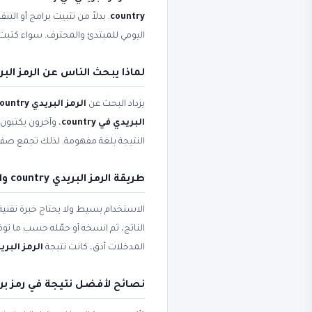
country
. بدلاً من تثبيت برامج أو ال
اليومي للمبتدئ والمحترف. سواء كتب
لماذا يبحث الناس عن الرمز البريدي country وode
يزداد البحث عن
الرمز البريدي country
البريدي في country
، وآخرون يكتبون
النتيجة بلغة مفهومة. لذلك تجمع صف
طريقة الرمز البريدي country والرمز البريدي في country خطوة بخطوة
الاستخدام بسيط ولا يحتاج خبرة تقني
الناتج، ثم انسخه أو حمّله حسب ما ت
المدخلات أدق، كانت نتيجة
الرمز البريدي ry
نصائح لأفضل نتيجة في رمز ب