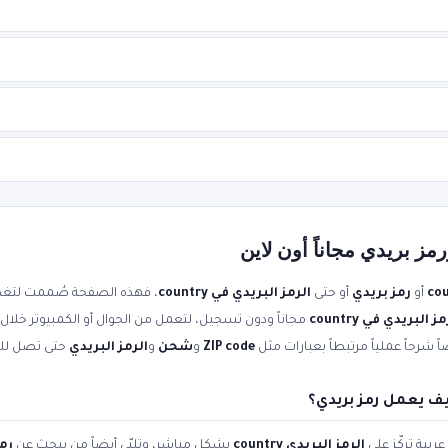
أو
رمز بريدي
أو حتى
الرمز البريدي في country
، فهذه الصفحة صُممت لتغطّ
ز البريدي في country
ً شرحاً عملياً مرتبطاً بعبارات مثل
ZIP code
و
شحن
و
الرمز البريدي
حتى تصل للن
ربية تركّز على
الرمز البريدي country
بشكل مباشر، وتلبّي أيضاً من يبحث عن
رم