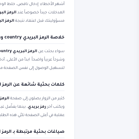
أشهر الأخطاء: إدخال ناقص، خلط الوحد
المدخلات جيداً خصوصاً عند
الرمز البريدي
مسؤوليتك قبل اعتماد نتيجة
الرمز البري
خلاصة الرمز البريدي country ورمز بريدي وشحن
سواء بحثت عن
الرمز البريدي country
وشرحاً عربياً واضحاً. ابدأ من الأعلى،
لتسهيل الوصول إلى نفس الصفحة من
كلمات بحثية شائعة عن الرمز البريدي
كثير من الزوار يصلون إلى صفحة
الرمز ا
ويكتب آخر
رمز بريدي
، بينما يفضّل غ
عملية في أعلى الصفحة تلبّي هذه الط
صياغات بحثية مرتبطة بـ الرمز البريدي