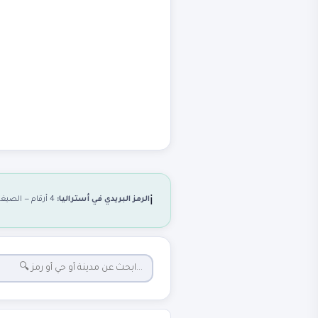
الرمز البريدي في أستراليا:
4 أرقام — الصيغة:
ℹ️