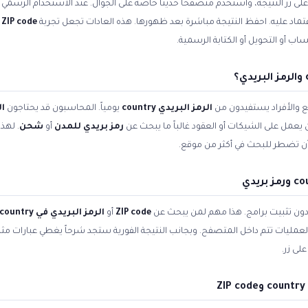
زر النتيجة، واستخدم متصفحاً حديثاً خاصة على الجوال. عند الاستخدام الرسمي ل
لاعتماد عليه. احفظ النتيجة مباشرة بعد ظهورها. هذه العادات تجعل تجربة
ZIP code
و
ب أو التحويل أو الكتابة الرسمية.
 والأفراد يستفيدون من
الرمز البريدي country
يومياً. المحاسبون قد يحتاجون
ال
 يعمل على الشيكات أو العقود غالباً ما يبحث عن
رمز بريدي للمدن
أو
شحن
. لهذ
ن تضطر للبحث في أكثر من موقع.
 دون تثبيت برامج. هذا مهم لمن يبحث عن
ZIP code
أو
الرمز البريدي في country
 العمليات تتم داخل المتصفح. وبجانب النتيجة الفورية ستجد شرحاً يغطي عبارات مث
لى زر.