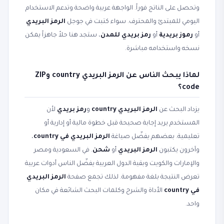
وتحصل على الناتج فوراً. الواجهة عربية واضحة وتدعم الاستخدام
اليومي للمبتدئ والمحترف. سواء كتبت في جوجل
الرمز البريدي
أو
رموز بريدية
أو
رمز بريدي للمدن
، ستجد هنا حلاً جاهزاً يمكن
نسخه واستخدامه مباشرة.
لماذا يبحث الناس عن الرمز البريدي country وZIP
code؟
يزداد البحث عن
الرمز البريدي country
و
رمز بريدي
لأن
المستخدم يريد إجابة صحيحة قبل خطوة مالية أو إدارية أو
تعليمية. بعضهم يفضّل صياغة
الرمز البريدي في country
،
وآخرون يكتبون
الرمز البريدي
أو
شحن
. في السعودية ومصر
والإمارات والكويت وبقية الدول العربية يفضّل الناس أدوات عربية
تعرض النتيجة بلغة مفهومة. لذلك تجمع صفحة
الرمز البريدي
في country
الأداة والشرح وكلمات البحث الشائعة في مكان
واحد.