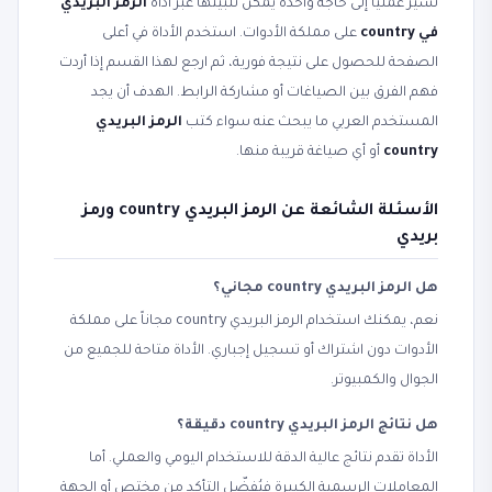
تشير عملياً إلى حاجة واحدة يمكن تلبيتها عبر أداة
الرمز البريدي
في country
على مملكة الأدوات. استخدم الأداة في أعلى
الصفحة للحصول على نتيجة فورية، ثم ارجع لهذا القسم إذا أردت
فهم الفرق بين الصياغات أو مشاركة الرابط. الهدف أن يجد
المستخدم العربي ما يبحث عنه سواء كتب
الرمز البريدي
country
أو أي صياغة قريبة منها.
الأسئلة الشائعة عن الرمز البريدي country ورمز
بريدي
هل الرمز البريدي country مجاني؟
نعم، يمكنك استخدام الرمز البريدي country مجاناً على مملكة
الأدوات دون اشتراك أو تسجيل إجباري. الأداة متاحة للجميع من
الجوال والكمبيوتر.
هل نتائج الرمز البريدي country دقيقة؟
الأداة تقدم نتائج عالية الدقة للاستخدام اليومي والعملي. أما
المعاملات الرسمية الكبيرة فيُفضّل التأكد من مختص أو الجهة