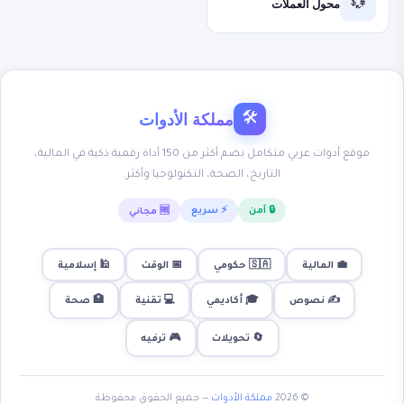
محول العملات
💱
مملكة الأدوات
🛠
موقع أدوات عربي متكامل يضم أكثر من 150 أداة رقمية ذكية في المالية،
التاريخ، الصحة، التكنولوجيا وأكثر.
🔒 آمن
⚡ سريع
🆓 مجاني
💼 المالية
🇸🇦 حكومي
📅 الوقت
🕌 إسلامية
✍️ نصوص
🎓 أكاديمي
💻 تقنية
🏥 صحة
🎮 ترفيه
🔄 تحويلات
© 2026
مملكة الأدوات
— جميع الحقوق محفوظة