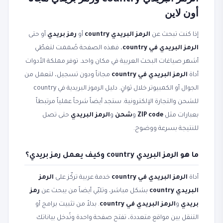
أون لاين
إذا كنت تبحث عن
الرمز البريدي country
أو
رمز بريدي
أو حتى
الرمز البريدي في country
، فهذه الصفحة صُممت لتغطّي
أشهر صياغات البحث العربية في مكان واحد. توفر مملكة الأدوات
أداة
الرمز البريدي في country
مجاناً ودون تسجيل، لتعمل من
الجوال أو الكمبيوتر خلال ثوانٍ. دليل الرموز البريدية في country
للشحن والتجارة الإلكترونية. ستجد أيضاً شرحاً عملياً مرتبطاً
بعبارات مثل
ZIP code
و
شحن
و
الرمز البريدي
حتى تصل
للنتيجة بسرعة ووضوح.
ما هو الرمز البريدي country وكيف يعمل رمز بريدي؟
أداة
الرمز البريدي في country
خدمة عربية تركّز على
الرمز
البريدي country
بشكل مباشر، وتلبّي أيضاً من يبحث عن
رمز
بريدي
و
الرمز البريدي في country
. بدلاً من تثبيت برامج أو
التنقل بين مواقع متعددة، تفتح صفحة واحدة وتُدخل بياناتك