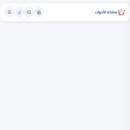
/
☰
🌙