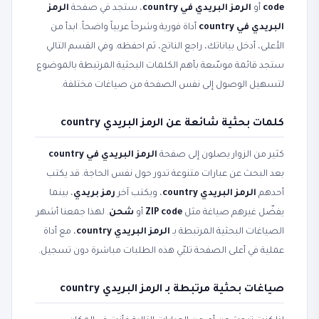
code
أو
الرمز البريدي في country
، ستجد في صفحة
الرمز
البريدي في country
أداة فورية وشرحاً عربياً واضحاً. ابدأ من
الأعلى، أدخل بياناتك، راجع الناتج، ثم احفظه. وفي القسم التالي
ستجد قائمة موسّعة بأهم الكلمات البحثية المرتبطة بالموضوع
لتسهيل الوصول إلى نفس الصفحة من صياغات مختلفة.
كلمات بحثية شائعة عن الرمز البريدي country
كثير من الزوار يصلون إلى صفحة
الرمز البريدي في country
بعد البحث عن عبارات متنوعة تدور حول نفس الحاجة. قد يكتب
أحدهم
الرمز البريدي country
، ويكتب آخر
رمز بريدي
، بينما
يفضّل غيرهم صياغة مثل
ZIP code
أو
شحن
. لهذا جمعنا أشهر
الصياغات البحثية المرتبطة بـ
الرمز البريدي country
، مع أداة
عملية في أعلى الصفحة تلبّي هذه الطلبات مباشرة دون تسجيل.
صياغات بحثية مرتبطة بـ الرمز البريدي country