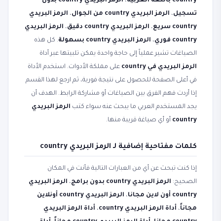
country باللغة العربية
،
الرمز البريدي country بدون
تسجيل
،
الرمز البريدي country من الجوال
،
الرمز البريدي
country سريع
،
الرمز البريدي country دقيق
،
الرمز البريدي
country فوري
،
الرمز البريدي country بسهولة
. كل هذه
الصياغات تشير عملياً إلى حاجة واحدة يمكن تلبيتها عبر أداة
الرمز البريدي في country
على مملكة الأدوات. استخدم الأداة
في أعلى الصفحة للحصول على نتيجة فورية، ثم ارجع لهذا القسم
إذا أردت فهم الفرق بين الصياغات أو مشاركة الرابط. الهدف أن
يجد المستخدم العربي ما يبحث عنه سواء كتب
الرمز البريدي
country
أو أي صياغة قريبة منها.
كلمات مفتاحية إضافية لـ الرمز البريدي country
إذا كنت تبحث عن أي من العبارات التالية فأنت في المكان
الصحيح:
الرمز البريدي country بدون برامج
،
الرمز البريدي
country أون لاين مجانا
،
الرمز البريدي country أونلاين
مجاناً
،
أداة الرمز البريدي country
،
أداة الرمز البريدي