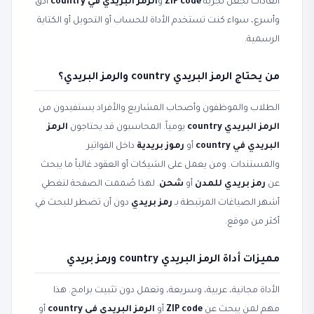
العادات تجعل تجربة
ZIP code
و
الرمز البريدي في country
أدق
وأسرع، سواء كنت تستخدم الأداة للحساب أو التحويل أو الكتابة
الرسمية.
من يحتاج الرمز البريدي country والرمز البريدي؟
الطلاب والموظفون وأصحاب المشاريع والأفراد يستفيدون من
الرمز البريدي country
يومياً. المحاسبون قد يحتاجون
الرمز
البريدي في country
أو
رموز بريدية
داخل الفواتير
والمستندات. ومن يعمل على الشيكات أو العقود غالباً ما يبحث
عن
رمز بريدي للمدن
أو
شحن
. لهذا صُممت الصفحة لتغطي
أشهر الصياغات المرتبطة بـ
رمز بريدي
دون أن تضطر للبحث في
أكثر من موقع.
مميزات أداة الرمز البريدي country ورمز بريدي
الأداة مجانية، عربية، وسريعة، وتعمل دون تثبيت برامج. هذا
مهم لمن يبحث عن
ZIP code
أو
الرمز البريدي في country
أو