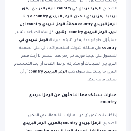
إذا كنت تبحث عن أي من العبارات التالية فأنت في المكان
الصحيح:
الرمز البريدي في country
،
الرمز البريدي
،
رموز
بريدية
،
رمز بريدي للمدن
،
الرمز البريدي country مجانا
،
الرمز البريدي country مجاناً
،
الرمز البريدي country أون
لاين
،
الرمز البريدي country أونلاين
. كل هذه الصياغات تشير
عملياً إلى حاجة واحدة يمكن تلبيتها عبر أداة
الرمز البريدي في
country
على مملكة الأدوات. استخدم الأداة في أعلى الصفحة
للحصول على نتيجة فورية، ثم ارجع لهذا القسم إذا أردت فهم
الفرق بين الصياغات أو مشاركة الرابط. الهدف أن يجد المستخدم
العربي ما يبحث عنه سواء كتب
الرمز البريدي country
أو أي
صياغة قريبة منها.
عبارات يستخدمها الباحثون عن الرمز البريدي
country
إذا كنت تبحث عن أي من العبارات التالية فأنت في المكان
الصحيح:
الرمز البريدي country بالعربي
،
الرمز البريدي