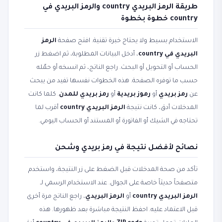
طريقة الرمز البريدي country والرمز البريدي في
country خطوة بخطوة
الاستخدام بسيط ولا يحتاج خبرة تقنية. افتح صفحة
الرمز
البريدي في country
، أدخل البيانات المطلوبة، ثم اضغط زر
الحساب أو التحويل أو البحث. راجع الناتج، ثم انسخه أو حمّله
حسب ما توفره الصفحة. هذه الخطوات نفسها تفيد من يبحث
عن
رمز بريدي
أو
رموز بريدية
أو
رمز بريدي للمدن
. كلما كانت
المدخلات أدق، كانت نتيجة
الرمز البريدي country
أقرب لما
تحتاجه في الشيك أو الفاتورة أو المستند أو الحساب اليومي.
نصائح لأفضل نتيجة في رمز بريدي وشحن
تأكد من صحة المدخلات قبل الضغط على زر النتيجة، واستخدم
متصفحاً حديثاً خاصة على الجوال. عند الاستخدام الرسمي لـ
الرمز البريدي country
أو
الرمز البريدي
، راجع الناتج مرة أخرى
قبل الاعتماد عليه. احفظ النتيجة مباشرة بعد ظهورها. هذه