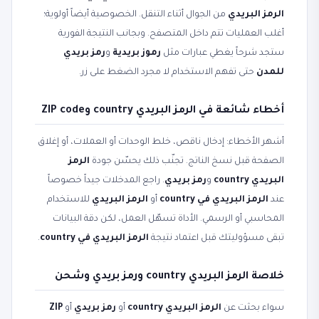
الرمز البريدي
من الجوال أثناء التنقل. الخصوصية أيضاً أولوية؛
أغلب العمليات تتم داخل المتصفح. وبجانب النتيجة الفورية
ستجد شرحاً يغطي عبارات مثل
رموز بريدية
و
رمز بريدي
للمدن
حتى تفهم الاستخدام لا مجرد الضغط على زر.
أخطاء شائعة في الرمز البريدي country وZIP code
أشهر الأخطاء: إدخال ناقص، خلط الوحدات أو العملات، أو إغلاق
الصفحة قبل نسخ الناتج. تجنّب ذلك يحسّن جودة
الرمز
البريدي country
و
رمز بريدي
. راجع المدخلات جيداً خصوصاً
عند
الرمز البريدي في country
أو
الرمز البريدي
للاستخدام
المحاسبي أو الرسمي. الأداة تسهّل العمل، لكن دقة البيانات
تبقى مسؤوليتك قبل اعتماد نتيجة
الرمز البريدي في country
.
خلاصة الرمز البريدي country ورمز بريدي وشحن
سواء بحثت عن
الرمز البريدي country
أو
رمز بريدي
أو
ZIP