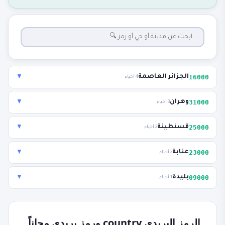
16000
الجزائر العاصمة
▼
4 أحياء
31000
وهران
▼
3 أحياء
25000
قسنطينة
▼
2 أحياء
23000
عنابة
▼
2 أحياء
09000
بليدة
▼
1 أحياء
الرمز البريدي country ورمز بريدي مجاناً