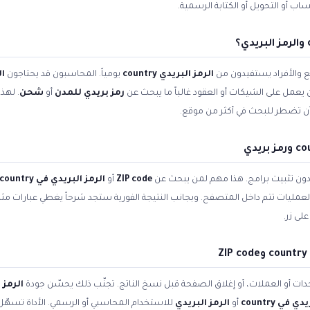
ب أو التحويل أو الكتابة الرسمية.
 والأفراد يستفيدون من
الرمز البريدي country
يومياً. المحاسبون قد يحتاجون
ال
 يعمل على الشيكات أو العقود غالباً ما يبحث عن
رمز بريدي للمدن
أو
شحن
. لهذ
ن تضطر للبحث في أكثر من موقع.
 دون تثبيت برامج. هذا مهم لمن يبحث عن
ZIP code
أو
الرمز البريدي في country
 العمليات تتم داخل المتصفح. وبجانب النتيجة الفورية ستجد شرحاً يغطي عبارات مث
لى زر.
ات أو العملات، أو إغلاق الصفحة قبل نسخ الناتج. تجنّب ذلك يحسّن جودة
الرمز الب
 في country
أو
الرمز البريدي
للاستخدام المحاسبي أو الرسمي. الأداة تسهّل 