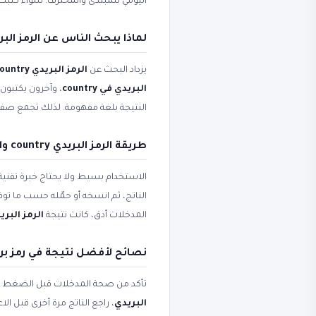
اليومي للمبتدئ والمحترف. سواء كتب
لماذا يبحث الناس عن الرمز البريدي country وode
يزداد البحث عن
الرمز البريدي country
البريدي في country
، وآخرون يكتبون
النتيجة بلغة مفهومة. لذلك تجمع صف
طريقة الرمز البريدي country والرمز البريدي في country خطوة بخطوة
الاستخدام بسيط ولا يحتاج خبرة تقني
الناتج، ثم انسخه أو حمّله حسب ما ت
المدخلات أدق، كانت نتيجة
الرمز البريدي ry
نصائح لأفضل نتيجة في رمز ب
تأكد من صحة المدخلات قبل الضغط على 
البريدي
، راجع الناتج مرة أخرى قبل ا