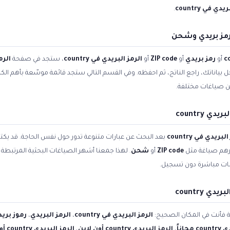
دي في country
.
أو
رمز بريدي
أو
ZIP code
أو
الرمز البريدي في country
، ستجد في صفحة
الرمز
 أدخل بياناتك، راجع الناتج، ثم احفظه. وفي القسم التالي ستجد قائمة موسّعة بأهم ا
 صياغات مختلفة.
 country
لبريدي في country
بعد البحث عن عبارات متنوعة تدور حول نفس الحاجة. قد يك
يرهم صياغة مثل
ZIP code
أو
شحن
. لهذا جمعنا أشهر الصياغات البحثية المرتبطة ب
لبات مباشرة دون تسجيل.
 country
ية فأنت في المكان الصحيح:
الرمز البريدي في country
،
الرمز البريدي
،
رموز بريد
جاناً
،
الرمز البريدي country أون لاين
،
الرمز البريدي country أونلاين