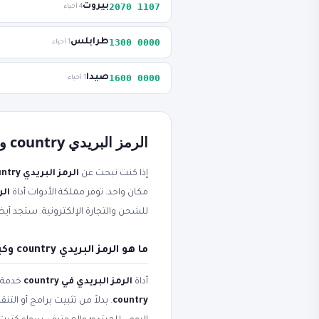
1107 2070
بيروت
4 أحياء
0000 1300
طرابلس
1 أحياء
0000 1600
صيدا
1 أحياء
الرمز البريدي country ورمز بريدي مجاناً أون لاين
إذا كنت تبحث عن
الرمز البريدي country
مكان واحد. توفر مملكة الأدوات أداة
الرم
للشحن والتجارة الإلكترونية. ستجد أيضا
ما هو الرمز البريدي country وكيف يعمل رمز بريدي؟
أداة
الرمز البريدي في country
خدمة ع
country
. بدلاً من تثبيت برامج أو ال