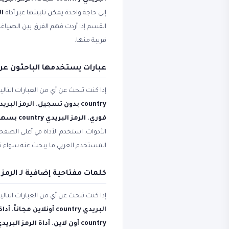
إلى حاجة واحدة يمكن تلبيتها عبر أداة
ال
القسم إذا أردت فهم الفرق بين الصياغ
قريبة منها.
عبارات يستخدمها الباحثون عن الرمز 
إذا كنت تبحث عن أي من العبارات التال
country بدون تسجيل
،
الرمز البريدي country من ا
فوري
،
الرمز البريدي country بسهولة
الأدوات. استخدم الأداة في أعلى الصفح
المستخدم العربي ما يبحث عنه سواء 
كلمات مفتاحية إضافية لـ الرمز البريد
إذا كنت تبحث عن أي من العبارات التال
البريدي country أونلاين مجاناً
،
أداة 
country أون لاين
،
أداة الرمز البريدي country أونل