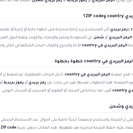
ت في جوجل
الرمز البريدي
أو
رموز بريدية
أو
رمز بريدي للمدن
، ستجد هنا حلاً جا
ZIP c؟
و
رمز بريدي
لأن المستخدم يريد إجابة صحيحة قبل خطوة مالية أو إدارية أو تعل
الرمز البريدي
أو
شحن
. في السعودية ومصر والإمارات والكويت وبقية الدول العر
حة
الرمز البريدي في country
الأداة والشرح وكلمات البحث الشائعة في مكان واح
ة. افتح صفحة
الرمز البريدي في country
، أدخل البيانات المطلوبة، ثم اضغط زر ا
وفره الصفحة. هذه الخطوات نفسها تفيد من يبحث عن
رمز بريدي
أو
رموز بريدية
أو
count
أقرب لما تحتاجه في الشيك أو الفاتورة أو المستند أو الحساب اليومي.
ريدي وشحن
زر النتيجة، واستخدم متصفحاً حديثاً خاصة على الجوال. عند الاستخدام الرسمي ل
لاعتماد عليه. احفظ النتيجة مباشرة بعد ظهورها. هذه العادات تجعل تجربة
ZIP code
و