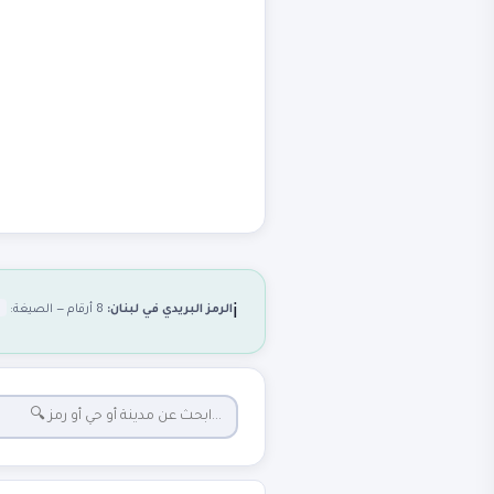
الرمز البريدي في لبنان:
8 أرقام — الصيغة:
ℹ️