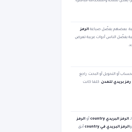
هزاً يمكن نسخه واستخدامه مباشرة.
يمية. بعضهم يفضّل صياغة
الرمز
بية يفضّل الناس أدوات عربية تعرض
د.
لحساب أو التحويل أو البحث. راجع
رمز بريدي للمدن
. كلما كانت
ـ
الرمز البريدي country
أو
الرمز
الرمز البريدي في country
أدق