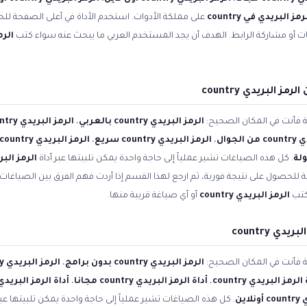
رمز البريدي في country
على مملكة الأدوات. استخدم الأداة في أعلى الصفحة للح
ات أو مشاركة الرابط. الهدف أن يجد المستخدم العربي ما يبحث عنه سواء كتب
الرمز 
البريدي country
ية فأنت في المكان الصحيح:
الرمز البريدي country بالعربي
،
الرمز البريدي country باللغة العربية
لجوال
،
الرمز البريدي country سريع
،
الرمز البريدي country دقيق
. كل هذه الصياغات تشير عملياً إلى حاجة واحدة يمكن تلبيتها عبر أداة
الرمز البريدي
ة للحصول على نتيجة فورية، ثم ارجع لهذا القسم إذا أردت فهم الفرق بين الصياغات 
كتب
الرمز البريدي country
أو أي صياغة قريبة منها.
ي country
ية فأنت في المكان الصحيح:
الرمز البريدي country بدون برامج
،
الرمز البريدي country أون لاين مجانا
الرمز البريدي country
،
أداة الرمز البريدي country مجانا
،
أداة الرمز البريدي country مجان
اين
. كل هذه الصياغات تشير عملياً إلى حاجة واحدة يمكن تلبيتها عبر