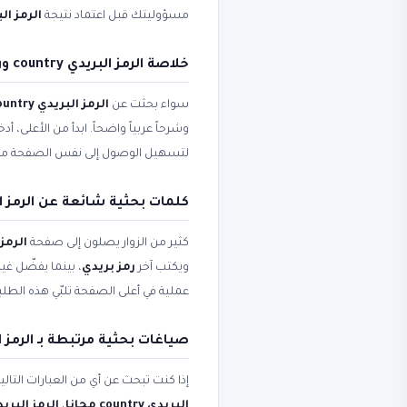
مسؤوليتك قبل اعتماد نتيجة
الرمز البري
خلاصة الرمز البريدي country ورمز بريدي وشحن
سواء بحثت عن
الرمز البريدي country
وشرحاً عربياً واضحاً. ابدأ من الأعلى،
لتسهيل الوصول إلى نفس الصفحة من
كلمات بحثية شائعة عن الرمز البريدي
كثير من الزوار يصلون إلى صفحة
الرمز ا
ويكتب آخر
رمز بريدي
، بينما يفضّل غ
عملية في أعلى الصفحة تلبّي هذه الط
صياغات بحثية مرتبطة بـ الرمز البريدي
إذا كنت تبحث عن أي من العبارات التال
البريدي country مجانا
،
الرمز البريدي country م