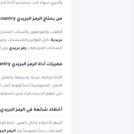
وأسرع، سواء كنت تستخدم الأداة للحسا
من يحتاج الرمز البريدي country والرمز البريدي؟
الطلاب والموظفون وأصحاب المشاريع
بريدية
داخل الفواتير والمستندات. ومن
الصياغات المرتبطة بـ
رمز بريدي
دون أ
مميزات أداة الرمز البريدي country ورمز بريدي
الأداة مجانية، عربية، وسريعة، وتعمل
التنقل. الخصوصية أيضاً أولوية؛ أغلب
حتى تفهم الاستخدام لا مجرد الضغط ع
أخطاء شائعة في الرمز البريدي country وZIP code
أشهر الأخطاء: إدخال ناقص، خلط الوحد
المدخلات جيداً خصوصاً عند
الرمز البريدي