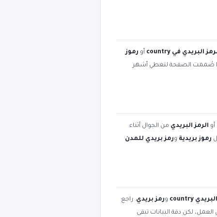
رمز البريدي في country
أو
رموز
ا صُممت الصفحة لتغطي أشهر
أو
الرمز البريدي
من الجوال أثناء
ل
رموز بريدية
و
رمز بريدي للمدن
ريدي country
و
رمز بريدي
. راجع
العمل، لكن دقة البيانات تبقى