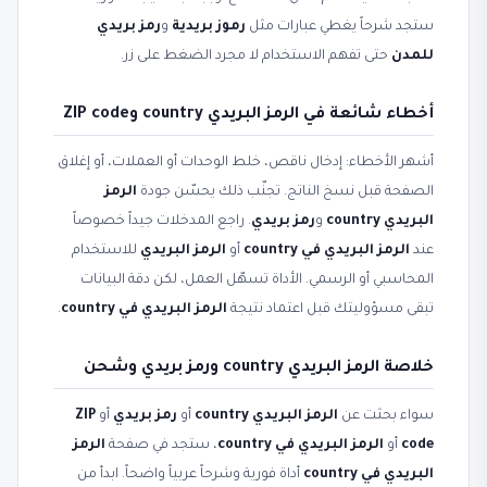
ستجد شرحاً يغطي عبارات مثل
رموز بريدية
و
رمز بريدي
للمدن
حتى تفهم الاستخدام لا مجرد الضغط على زر.
أخطاء شائعة في الرمز البريدي country وZIP code
أشهر الأخطاء: إدخال ناقص، خلط الوحدات أو العملات، أو إغلاق
الصفحة قبل نسخ الناتج. تجنّب ذلك يحسّن جودة
الرمز
البريدي country
و
رمز بريدي
. راجع المدخلات جيداً خصوصاً
عند
الرمز البريدي في country
أو
الرمز البريدي
للاستخدام
المحاسبي أو الرسمي. الأداة تسهّل العمل، لكن دقة البيانات
تبقى مسؤوليتك قبل اعتماد نتيجة
الرمز البريدي في country
.
خلاصة الرمز البريدي country ورمز بريدي وشحن
سواء بحثت عن
الرمز البريدي country
أو
رمز بريدي
أو
ZIP
code
أو
الرمز البريدي في country
، ستجد في صفحة
الرمز
البريدي في country
أداة فورية وشرحاً عربياً واضحاً. ابدأ من