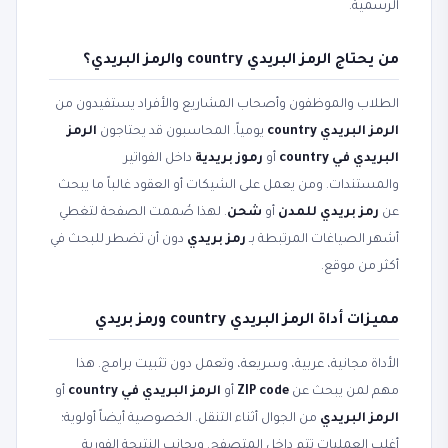
الرسمية.
من يحتاج الرمز البريدي country والرمز البريدي؟
الطلاب والموظفون وأصحاب المشاريع والأفراد يستفيدون من
الرمز البريدي country
يومياً. المحاسبون قد يحتاجون
الرمز
البريدي في country
أو
رموز بريدية
داخل الفواتير
والمستندات. ومن يعمل على الشيكات أو العقود غالباً ما يبحث
عن
رمز بريدي للمدن
أو
شحن
. لهذا صُممت الصفحة لتغطي
أشهر الصياغات المرتبطة بـ
رمز بريدي
دون أن تضطر للبحث في
أكثر من موقع.
مميزات أداة الرمز البريدي country ورمز بريدي
الأداة مجانية، عربية، وسريعة، وتعمل دون تثبيت برامج. هذا
مهم لمن يبحث عن
ZIP code
أو
الرمز البريدي في country
أو
الرمز البريدي
من الجوال أثناء التنقل. الخصوصية أيضاً أولوية؛
أغلب العمليات تتم داخل المتصفح. وبجانب النتيجة الفورية