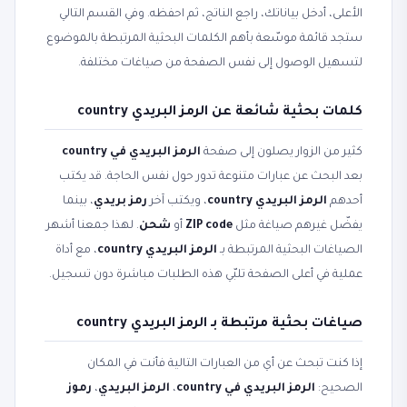
الأعلى، أدخل بياناتك، راجع الناتج، ثم احفظه. وفي القسم التالي
ستجد قائمة موسّعة بأهم الكلمات البحثية المرتبطة بالموضوع
لتسهيل الوصول إلى نفس الصفحة من صياغات مختلفة.
كلمات بحثية شائعة عن الرمز البريدي country
كثير من الزوار يصلون إلى صفحة
الرمز البريدي في country
بعد البحث عن عبارات متنوعة تدور حول نفس الحاجة. قد يكتب
أحدهم
الرمز البريدي country
، ويكتب آخر
رمز بريدي
، بينما
يفضّل غيرهم صياغة مثل
ZIP code
أو
شحن
. لهذا جمعنا أشهر
الصياغات البحثية المرتبطة بـ
الرمز البريدي country
، مع أداة
عملية في أعلى الصفحة تلبّي هذه الطلبات مباشرة دون تسجيل.
صياغات بحثية مرتبطة بـ الرمز البريدي country
إذا كنت تبحث عن أي من العبارات التالية فأنت في المكان
الصحيح:
الرمز البريدي في country
،
الرمز البريدي
،
رموز