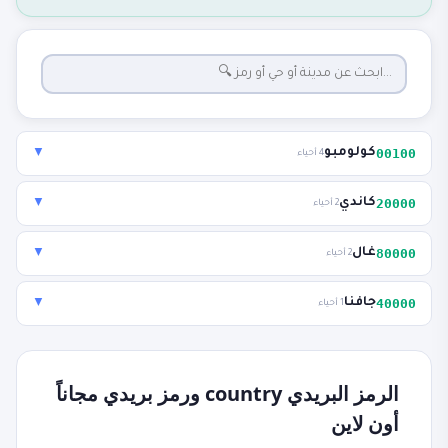
00100
كولومبو
▼
4 أحياء
20000
كاندي
▼
2 أحياء
80000
غال
▼
2 أحياء
40000
جافنا
▼
1 أحياء
الرمز البريدي country ورمز بريدي مجاناً
أون لاين