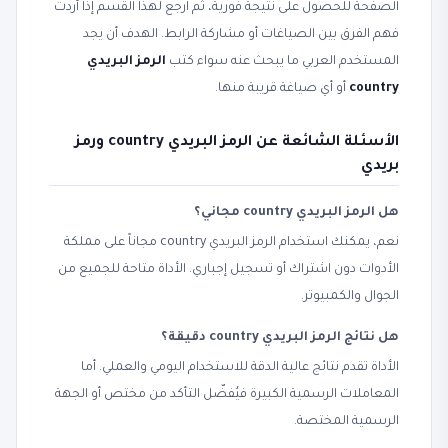
الصفحة للحصول على نتيجة فورية، ثم ارجع لهذا القسم إذا أردت
فهم الفرق بين الصياغات أو مشاركة الرابط. الهدف أن يجد
المستخدم العربي ما يبحث عنه سواء كتب
الرمز البريدي
country
أو أي صياغة قريبة منها.
الأسئلة الشائعة عن الرمز البريدي country ورمز
بريدي
هل الرمز البريدي country مجاني؟
نعم، يمكنك استخدام الرمز البريدي country مجاناً على مملكة
الأدوات دون اشتراك أو تسجيل إجباري. الأداة متاحة للجميع من
الجوال والكمبيوتر.
هل نتائج الرمز البريدي country دقيقة؟
الأداة تقدم نتائج عالية الدقة للاستخدام اليومي والعملي. أما
المعاملات الرسمية الكبيرة فيُفضّل التأكد من مختص أو الجهة
الرسمية المختصة.