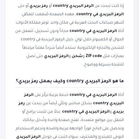
إذا كنت تبحث عن
الرمز البريدي country
أو
رمز بريدي
أو حتى
الرمز البريدي في country
، فهذه الصفحة صُممت لتغطّي
أشهر صياغات البحث العربية في مكان واحد. توفر مملكة الأدوات
أداة
الرمز البريدي في country
مجاناً ودون تسجيل، لتعمل من
الجوال أو الكمبيوتر خلال ثوانٍ. دليل الرموز البريدية في country
للشحن والتجارة الإلكترونية. ستجد أيضاً شرحاً عملياً مرتبطاً
بعبارات مثل
ZIP code
و
شحن
و
الرمز البريدي
حتى تصل
للنتيجة بسرعة ووضوح.
ما هو الرمز البريدي country وكيف يعمل رمز بريدي؟
أداة
الرمز البريدي في country
خدمة عربية تركّز على
الرمز
البريدي country
بشكل مباشر، وتلبّي أيضاً من يبحث عن
رمز
بريدي
و
الرمز البريدي في country
. بدلاً من تثبيت برامج أو
التنقل بين مواقع متعددة، تفتح صفحة واحدة وتُدخل بياناتك
وتحصل على الناتج فوراً. الواجهة عربية واضحة وتدعم الاستخدام
اليومي للمبتدئ والمحترف. سواء كتبت في جوجل
الرمز البريدي