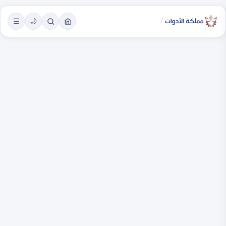
/
☰
🌙