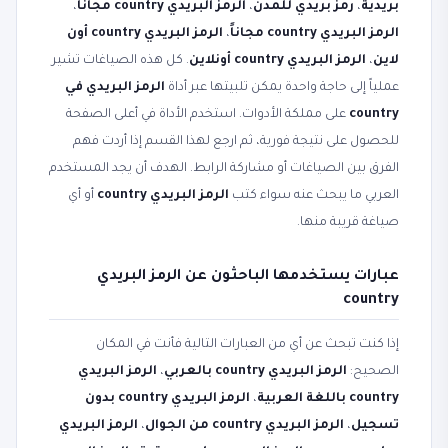
بريدية
،
رمز بريدي للمدن
،
الرمز البريدي country مجانا
،
الرمز البريدي country مجاناً
،
الرمز البريدي country أون
لاين
،
الرمز البريدي country أونلاين
. كل هذه الصياغات تشير
عملياً إلى حاجة واحدة يمكن تلبيتها عبر أداة
الرمز البريدي في
country
على مملكة الأدوات. استخدم الأداة في أعلى الصفحة
للحصول على نتيجة فورية، ثم ارجع لهذا القسم إذا أردت فهم
الفرق بين الصياغات أو مشاركة الرابط. الهدف أن يجد المستخدم
العربي ما يبحث عنه سواء كتب
الرمز البريدي country
أو أي
صياغة قريبة منها.
عبارات يستخدمها الباحثون عن الرمز البريدي
country
إذا كنت تبحث عن أي من العبارات التالية فأنت في المكان
الصحيح:
الرمز البريدي country بالعربي
،
الرمز البريدي
country باللغة العربية
،
الرمز البريدي country بدون
تسجيل
،
الرمز البريدي country من الجوال
،
الرمز البريدي