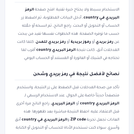
الاستخدام بسيط ولا يحتاج خبرة تقنية. افتح صفحة
الرمز
البريدي في country
، أدخل البيانات المطلوبة، ثم اضغط زر
الحساب أو التحويل أو البحث. راجع الناتج، ثم انسخه أو حمّله
حسب ما توفره الصفحة. هذه الخطوات نفسها تفيد من يبحث
عن
رمز بريدي
أو
رموز بريدية
أو
رمز بريدي للمدن
. كلما كانت
المدخلات أدق، كانت نتيجة
الرمز البريدي country
أقرب لما
تحتاجه في الشيك أو الفاتورة أو المستند أو الحساب اليومي.
نصائح لأفضل نتيجة في رمز بريدي وشحن
تأكد من صحة المدخلات قبل الضغط على زر النتيجة، واستخدم
متصفحاً حديثاً خاصة على الجوال. عند الاستخدام الرسمي لـ
الرمز البريدي country
أو
الرمز البريدي
، راجع الناتج مرة أخرى
قبل الاعتماد عليه. احفظ النتيجة مباشرة بعد ظهورها. هذه
العادات تجعل تجربة
ZIP code
و
الرمز البريدي في country
أدق
وأسرع، سواء كنت تستخدم الأداة للحساب أو التحويل أو الكتابة