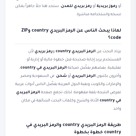
أو
رموز بريدية
أو
رمز بريدي للمدن
، ستجد هنا حلاً جاهزاً يمكن
نسخه واستخدامه مباشرة.
لماذا يبحث الناس عن الرمز البريدي country وZIP
code؟
يزداد البحث عن
الرمز البريدي country
و
رمز بريدي
لأن
المستخدم يريد إجابة صحيحة قبل خطوة مالية أو إدارية أو
تعليمية. بعضهم يفضّل صياغة
الرمز البريدي في country
،
وآخرون يكتبون
الرمز البريدي
أو
شحن
. في السعودية ومصر
والإمارات والكويت وبقية الدول العربية يفضّل الناس أدوات عربية
تعرض النتيجة بلغة مفهومة. لذلك تجمع صفحة
الرمز البريدي
في country
الأداة والشرح وكلمات البحث الشائعة في مكان
واحد.
طريقة الرمز البريدي country والرمز البريدي في
country خطوة بخطوة