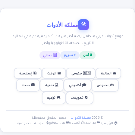
مملكة الأدوات
🛠
موقع أدوات عربي متكامل يضم أكثر من 150 أداة رقمية ذكية في المالية،
التاريخ، الصحة، التكنولوجيا وأكثر.
🔒 آمن
⚡ سريع
🆓 مجاني
💼 المالية
🇸🇦 حكومي
📅 الوقت
🕌 إسلامية
✍️ نصوص
🎓 أكاديمي
💻 تقنية
🏥 صحة
🎮 ترفيه
🔄 تحويلات
© 2026
مملكة الأدوات
— جميع الحقوق محفوظة
👑 من نحن
📩 اتصل بنا
🌐 عن الموقع
🏠 الرئيسية
🔒 سياسة الخصوصية