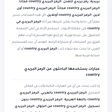
بريدية
،
رمز بريدي للمدن
،
الرمز البريدي country مجانا
،
الرمز البريدي country مجاناً
،
الرمز البريدي country أون
لاين
،
الرمز البريدي country أونلاين
. كل هذه الصياغات تشير
عملياً إلى حاجة واحدة يمكن تلبيتها عبر أداة
الرمز البريدي في
country
على مملكة الأدوات. استخدم الأداة في أعلى الصفحة
للحصول على نتيجة فورية، ثم ارجع لهذا القسم إذا أردت فهم
الفرق بين الصياغات أو مشاركة الرابط. الهدف أن يجد المستخدم
العربي ما يبحث عنه سواء كتب
الرمز البريدي country
أو أي
صياغة قريبة منها.
عبارات يستخدمها الباحثون عن الرمز البريدي
country
إذا كنت تبحث عن أي من العبارات التالية فأنت في المكان
الصحيح:
الرمز البريدي country بالعربي
،
الرمز البريدي
country باللغة العربية
،
الرمز البريدي country بدون
تسجيل
،
الرمز البريدي country من الجوال
،
الرمز البريدي