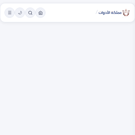
/
☰
🌙