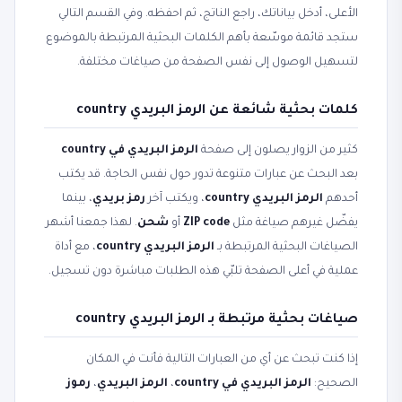
الأعلى، أدخل بياناتك، راجع الناتج، ثم احفظه. وفي القسم التالي
ستجد قائمة موسّعة بأهم الكلمات البحثية المرتبطة بالموضوع
لتسهيل الوصول إلى نفس الصفحة من صياغات مختلفة.
كلمات بحثية شائعة عن الرمز البريدي country
كثير من الزوار يصلون إلى صفحة
الرمز البريدي في country
بعد البحث عن عبارات متنوعة تدور حول نفس الحاجة. قد يكتب
أحدهم
الرمز البريدي country
، ويكتب آخر
رمز بريدي
، بينما
يفضّل غيرهم صياغة مثل
ZIP code
أو
شحن
. لهذا جمعنا أشهر
الصياغات البحثية المرتبطة بـ
الرمز البريدي country
، مع أداة
عملية في أعلى الصفحة تلبّي هذه الطلبات مباشرة دون تسجيل.
صياغات بحثية مرتبطة بـ الرمز البريدي country
إذا كنت تبحث عن أي من العبارات التالية فأنت في المكان
الصحيح:
الرمز البريدي في country
،
الرمز البريدي
،
رموز