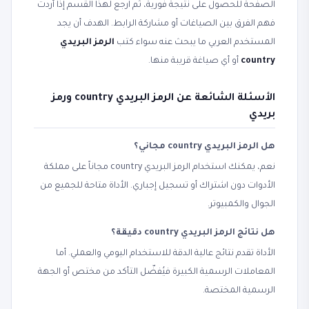
الصفحة للحصول على نتيجة فورية، ثم ارجع لهذا القسم إذا أردت
فهم الفرق بين الصياغات أو مشاركة الرابط. الهدف أن يجد
المستخدم العربي ما يبحث عنه سواء كتب
الرمز البريدي
country
أو أي صياغة قريبة منها.
الأسئلة الشائعة عن الرمز البريدي country ورمز
بريدي
هل الرمز البريدي country مجاني؟
نعم، يمكنك استخدام الرمز البريدي country مجاناً على مملكة
الأدوات دون اشتراك أو تسجيل إجباري. الأداة متاحة للجميع من
الجوال والكمبيوتر.
هل نتائج الرمز البريدي country دقيقة؟
الأداة تقدم نتائج عالية الدقة للاستخدام اليومي والعملي. أما
المعاملات الرسمية الكبيرة فيُفضّل التأكد من مختص أو الجهة
الرسمية المختصة.