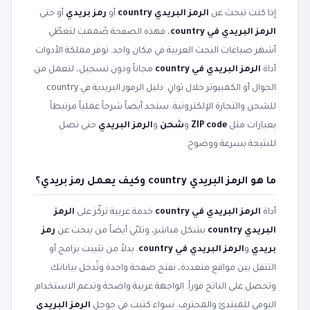
إذا كنت تبحث عن
الرمز البريدي country
أو
رمز بريدي
أو حتى
الرمز البريدي في country
، فهذه الصفحة صُممت لتغطّي
أشهر صياغات البحث العربية في مكان واحد. توفر مملكة الأدوات
أداة
الرمز البريدي في country
مجاناً ودون تسجيل، لتعمل من
الجوال أو الكمبيوتر خلال ثوانٍ. دليل الرموز البريدية في country
للشحن والتجارة الإلكترونية. ستجد أيضاً شرحاً عملياً مرتبطاً
بعبارات مثل
ZIP code
و
شحن
و
الرمز البريدي
حتى تصل
للنتيجة بسرعة ووضوح.
ما هو الرمز البريدي country وكيف يعمل رمز بريدي؟
أداة
الرمز البريدي في country
خدمة عربية تركّز على
الرمز
البريدي country
بشكل مباشر، وتلبّي أيضاً من يبحث عن
رمز
بريدي
و
الرمز البريدي في country
. بدلاً من تثبيت برامج أو
التنقل بين مواقع متعددة، تفتح صفحة واحدة وتُدخل بياناتك
وتحصل على الناتج فوراً. الواجهة عربية واضحة وتدعم الاستخدام
اليومي للمبتدئ والمحترف. سواء كتبت في جوجل
الرمز البريدي