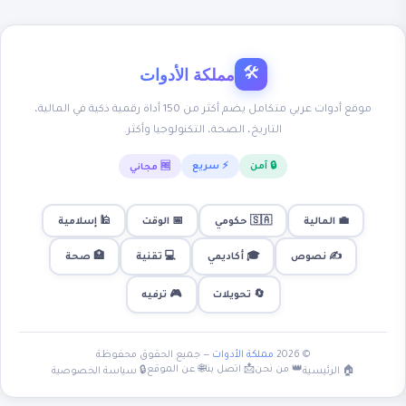
مملكة الأدوات
🛠
موقع أدوات عربي متكامل يضم أكثر من 150 أداة رقمية ذكية في المالية،
التاريخ، الصحة، التكنولوجيا وأكثر.
🔒 آمن
⚡ سريع
🆓 مجاني
💼 المالية
🇸🇦 حكومي
📅 الوقت
🕌 إسلامية
✍️ نصوص
🎓 أكاديمي
💻 تقنية
🏥 صحة
🎮 ترفيه
🔄 تحويلات
© 2026
مملكة الأدوات
— جميع الحقوق محفوظة
👑 من نحن
📩 اتصل بنا
🌐 عن الموقع
🏠 الرئيسية
🔒 سياسة الخصوصية