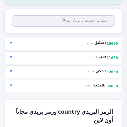
10000
دمشق
▼
2 أحياء
21000
حلب
▼
1 أحياء
42000
حمص
▼
1 أحياء
35000
اللاذقية
▼
1 أحياء
الرمز البريدي country ورمز بريدي مجاناً
أون لاين