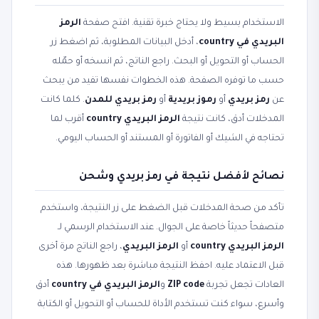
الاستخدام بسيط ولا يحتاج خبرة تقنية. افتح صفحة
الرمز
البريدي في country
، أدخل البيانات المطلوبة، ثم اضغط زر
الحساب أو التحويل أو البحث. راجع الناتج، ثم انسخه أو حمّله
حسب ما توفره الصفحة. هذه الخطوات نفسها تفيد من يبحث
عن
رمز بريدي
أو
رموز بريدية
أو
رمز بريدي للمدن
. كلما كانت
المدخلات أدق، كانت نتيجة
الرمز البريدي country
أقرب لما
تحتاجه في الشيك أو الفاتورة أو المستند أو الحساب اليومي.
نصائح لأفضل نتيجة في رمز بريدي وشحن
تأكد من صحة المدخلات قبل الضغط على زر النتيجة، واستخدم
متصفحاً حديثاً خاصة على الجوال. عند الاستخدام الرسمي لـ
الرمز البريدي country
أو
الرمز البريدي
، راجع الناتج مرة أخرى
قبل الاعتماد عليه. احفظ النتيجة مباشرة بعد ظهورها. هذه
العادات تجعل تجربة
ZIP code
و
الرمز البريدي في country
أدق
وأسرع، سواء كنت تستخدم الأداة للحساب أو التحويل أو الكتابة