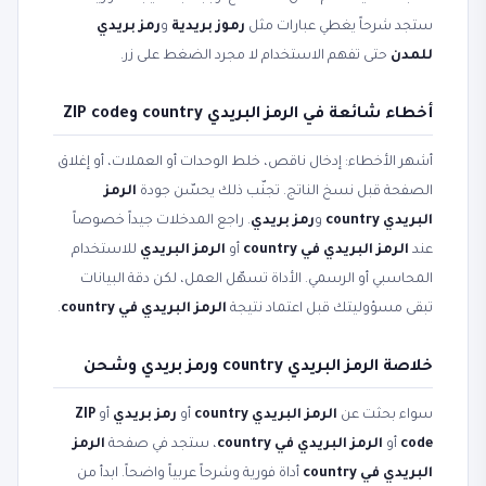
ستجد شرحاً يغطي عبارات مثل
رموز بريدية
و
رمز بريدي
للمدن
حتى تفهم الاستخدام لا مجرد الضغط على زر.
أخطاء شائعة في الرمز البريدي country وZIP code
أشهر الأخطاء: إدخال ناقص، خلط الوحدات أو العملات، أو إغلاق
الصفحة قبل نسخ الناتج. تجنّب ذلك يحسّن جودة
الرمز
البريدي country
و
رمز بريدي
. راجع المدخلات جيداً خصوصاً
عند
الرمز البريدي في country
أو
الرمز البريدي
للاستخدام
المحاسبي أو الرسمي. الأداة تسهّل العمل، لكن دقة البيانات
تبقى مسؤوليتك قبل اعتماد نتيجة
الرمز البريدي في country
.
خلاصة الرمز البريدي country ورمز بريدي وشحن
سواء بحثت عن
الرمز البريدي country
أو
رمز بريدي
أو
ZIP
code
أو
الرمز البريدي في country
، ستجد في صفحة
الرمز
البريدي في country
أداة فورية وشرحاً عربياً واضحاً. ابدأ من