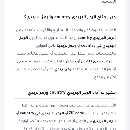
الرسمية.
من يحتاج الرمز البريدي country والرمز البريدي؟
الطلاب والموظفون وأصحاب المشاريع والأفراد يستفيدون من
الرمز البريدي country
يومياً. المحاسبون قد يحتاجون
الرمز
البريدي في country
أو
رموز بريدية
داخل الفواتير
والمستندات. ومن يعمل على الشيكات أو العقود غالباً ما يبحث
عن
رمز بريدي للمدن
أو
شحن
. لهذا صُممت الصفحة لتغطي
أشهر الصياغات المرتبطة بـ
رمز بريدي
دون أن تضطر للبحث في
أكثر من موقع.
مميزات أداة الرمز البريدي country ورمز بريدي
الأداة مجانية، عربية، وسريعة، وتعمل دون تثبيت برامج. هذا
مهم لمن يبحث عن
ZIP code
أو
الرمز البريدي في country
أو
الرمز البريدي
من الجوال أثناء التنقل. الخصوصية أيضاً أولوية؛
أغلب العمليات تتم داخل المتصفح. وبجانب النتيجة الفورية