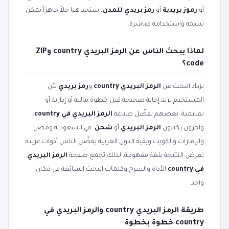
أو
رموز بريدية
أو
رمز بريدي للمدن
، ستجد هنا حلاً جاهزاً يمكن
نسخه واستخدامه مباشرة.
لماذا يبحث الناس عن الرمز البريدي country وZIP
code؟
يزداد البحث عن
الرمز البريدي country
و
رمز بريدي
لأن
المستخدم يريد إجابة صحيحة قبل خطوة مالية أو إدارية أو
تعليمية. بعضهم يفضّل صياغة
الرمز البريدي في country
،
وآخرون يكتبون
الرمز البريدي
أو
شحن
. في السعودية ومصر
والإمارات والكويت وبقية الدول العربية يفضّل الناس أدوات عربية
تعرض النتيجة بلغة مفهومة. لذلك تجمع صفحة
الرمز البريدي
في country
الأداة والشرح وكلمات البحث الشائعة في مكان
واحد.
طريقة الرمز البريدي country والرمز البريدي في
country خطوة بخطوة