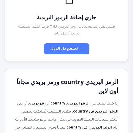
📮
جاري إضافة الرموز البريدية
نعمل على إضافة بيانات الرمز البريدي لـ
TH
قريباً. تفقد الصفحة
مجدداً خلال أيام.
← تصفح كل الدول
الرمز البريدي country ورمز بريدي مجاناً
أون لاين
إذا كنت تبحث عن
الرمز البريدي country
أو
رمز بريدي
أو حتى
الرمز البريدي في country
، فهذه الصفحة صُممت لتغطّي
أشهر صياغات البحث العربية في مكان واحد. توفر مملكة الأدوات
أداة
الرمز البريدي في country
مجاناً ودون تسجيل، لتعمل من