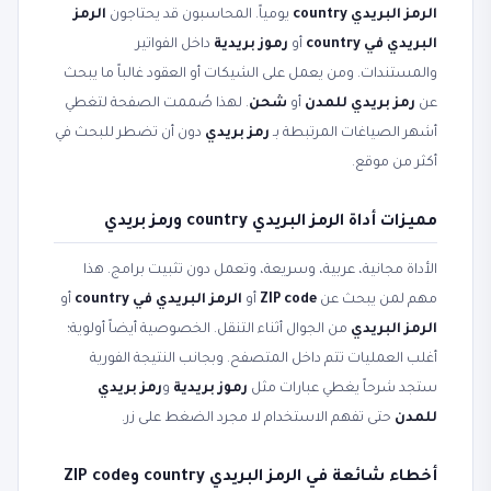
الرمز البريدي country
يومياً. المحاسبون قد يحتاجون
الرمز
البريدي في country
أو
رموز بريدية
داخل الفواتير
والمستندات. ومن يعمل على الشيكات أو العقود غالباً ما يبحث
عن
رمز بريدي للمدن
أو
شحن
. لهذا صُممت الصفحة لتغطي
أشهر الصياغات المرتبطة بـ
رمز بريدي
دون أن تضطر للبحث في
أكثر من موقع.
مميزات أداة الرمز البريدي country ورمز بريدي
الأداة مجانية، عربية، وسريعة، وتعمل دون تثبيت برامج. هذا
مهم لمن يبحث عن
ZIP code
أو
الرمز البريدي في country
أو
الرمز البريدي
من الجوال أثناء التنقل. الخصوصية أيضاً أولوية؛
أغلب العمليات تتم داخل المتصفح. وبجانب النتيجة الفورية
ستجد شرحاً يغطي عبارات مثل
رموز بريدية
و
رمز بريدي
للمدن
حتى تفهم الاستخدام لا مجرد الضغط على زر.
أخطاء شائعة في الرمز البريدي country وZIP code