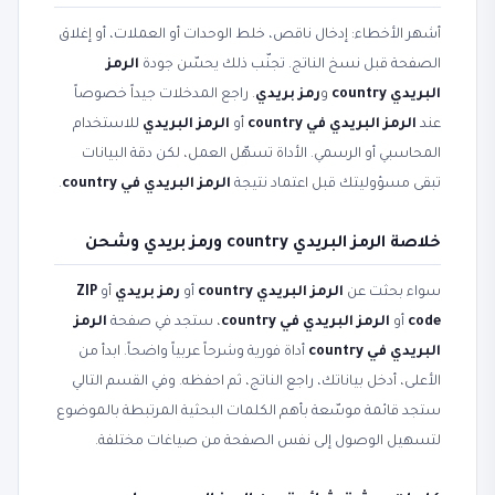
أشهر الأخطاء: إدخال ناقص، خلط الوحدات أو العملات، أو إغلاق
الصفحة قبل نسخ الناتج. تجنّب ذلك يحسّن جودة
الرمز
البريدي country
و
رمز بريدي
. راجع المدخلات جيداً خصوصاً
عند
الرمز البريدي في country
أو
الرمز البريدي
للاستخدام
المحاسبي أو الرسمي. الأداة تسهّل العمل، لكن دقة البيانات
تبقى مسؤوليتك قبل اعتماد نتيجة
الرمز البريدي في country
.
خلاصة الرمز البريدي country ورمز بريدي وشحن
سواء بحثت عن
الرمز البريدي country
أو
رمز بريدي
أو
ZIP
code
أو
الرمز البريدي في country
، ستجد في صفحة
الرمز
البريدي في country
أداة فورية وشرحاً عربياً واضحاً. ابدأ من
الأعلى، أدخل بياناتك، راجع الناتج، ثم احفظه. وفي القسم التالي
ستجد قائمة موسّعة بأهم الكلمات البحثية المرتبطة بالموضوع
لتسهيل الوصول إلى نفس الصفحة من صياغات مختلفة.