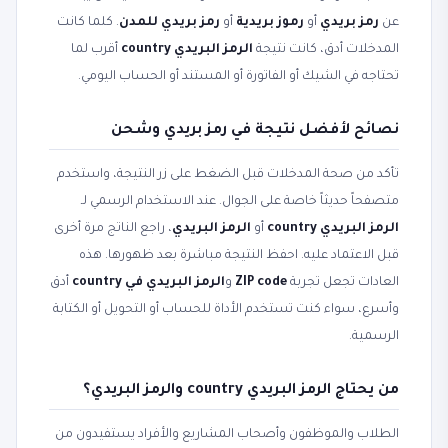
عن
رمز بريدي
أو
رموز بريدية
أو
رمز بريدي للمدن
. كلما كانت
المدخلات أدق، كانت نتيجة
الرمز البريدي country
أقرب لما
تحتاجه في الشيك أو الفاتورة أو المستند أو الحساب اليومي.
نصائح لأفضل نتيجة في رمز بريدي وشحن
تأكد من صحة المدخلات قبل الضغط على زر النتيجة، واستخدم
متصفحاً حديثاً خاصة على الجوال. عند الاستخدام الرسمي لـ
الرمز البريدي country
أو
الرمز البريدي
، راجع الناتج مرة أخرى
قبل الاعتماد عليه. احفظ النتيجة مباشرة بعد ظهورها. هذه
العادات تجعل تجربة
ZIP code
و
الرمز البريدي في country
أدق
وأسرع، سواء كنت تستخدم الأداة للحساب أو التحويل أو الكتابة
الرسمية.
من يحتاج الرمز البريدي country والرمز البريدي؟
الطلاب والموظفون وأصحاب المشاريع والأفراد يستفيدون من