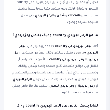
الجوال أو الكمبيوتر خلال ثوانٍ. دليل الرموز البريدية في country
للشحن والتجارة الإلكترونية. ستجد أيضاً شرحاً عملياً مرتبطاً
بعبارات مثل
ZIP code
و
شحن
و
الرمز البريدي
حتى تصل
للنتيجة بسرعة ووضوح.
ما هو الرمز البريدي country وكيف يعمل رمز بريدي؟
أداة
الرمز البريدي في country
خدمة عربية تركّز على
الرمز
البريدي country
بشكل مباشر، وتلبّي أيضاً من يبحث عن
رمز
بريدي
و
الرمز البريدي في country
. بدلاً من تثبيت برامج أو
التنقل بين مواقع متعددة، تفتح صفحة واحدة وتُدخل بياناتك
وتحصل على الناتج فوراً. الواجهة عربية واضحة وتدعم الاستخدام
اليومي للمبتدئ والمحترف. سواء كتبت في جوجل
الرمز البريدي
أو
رموز بريدية
أو
رمز بريدي للمدن
، ستجد هنا حلاً جاهزاً يمكن
نسخه واستخدامه مباشرة.
لماذا يبحث الناس عن الرمز البريدي country وZIP