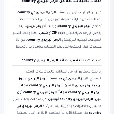
كلمات بحثية شائعة عن الرمز البريدي country
كثير من الزوار يصلون إلى صفحة
الرمز البريدي في country
بعد البحث عن عبارات متنوعة تدور حول نفس الحاجة. قد يكتب
أحدهم
الرمز البريدي country
، ويكتب آخر
رمز بريدي
، بينما
يفضّل غيرهم صياغة مثل
ZIP code
أو
شحن
. لهذا جمعنا أشهر
الصياغات البحثية المرتبطة بـ
الرمز البريدي country
، مع أداة
عملية في أعلى الصفحة تلبّي هذه الطلبات مباشرة دون تسجيل.
صياغات بحثية مرتبطة بـ الرمز البريدي country
إذا كنت تبحث عن أي من العبارات التالية فأنت في المكان
الصحيح:
الرمز البريدي في country
،
الرمز البريدي
،
رموز
بريدية
،
رمز بريدي للمدن
،
الرمز البريدي country مجانا
،
الرمز البريدي country مجاناً
،
الرمز البريدي country أون
لاين
،
الرمز البريدي country أونلاين
. كل هذه الصياغات تشير
عملياً إلى حاجة واحدة يمكن تلبيتها عبر أداة
الرمز البريدي في
country
على مملكة الأدوات. استخدم الأداة في أعلى الصفحة