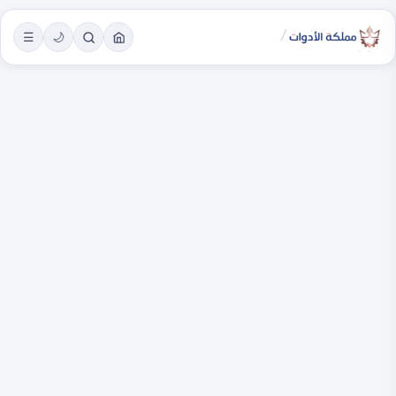
/
☰
🌙