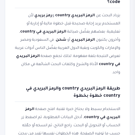
code؟
يزداد البحث عن
الرمز البريدي country
و
رمز بريدي
لأن
المستخدم يريد إجابة صحيحة قبل خطوة مالية أو إدارية أو
تعليمية. بعضهم يفضّل صياغة
الرمز البريدي في country
،
وآخرون يكتبون
الرمز البريدي
أو
شحن
. في السعودية ومصر
والإمارات والكويت وبقية الدول العربية يفضّل الناس أدوات عربية
تعرض النتيجة بلغة مفهومة. لذلك تجمع صفحة
الرمز البريدي
في country
الأداة والشرح وكلمات البحث الشائعة في مكان
واحد.
طريقة الرمز البريدي country والرمز البريدي في
country خطوة بخطوة
الاستخدام بسيط ولا يحتاج خبرة تقنية. افتح صفحة
الرمز
البريدي في country
، أدخل البيانات المطلوبة، ثم اضغط زر
الحساب أو التحويل أو البحث. راجع الناتج، ثم انسخه أو حمّله
حسب ما توفره الصفحة. هذه الخطوات نفسها تفيد من يبحث