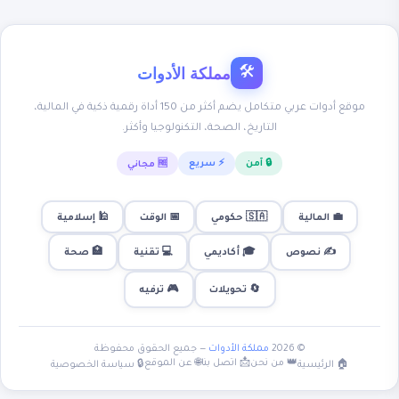
مملكة الأدوات
🛠
موقع أدوات عربي متكامل يضم أكثر من 150 أداة رقمية ذكية في المالية،
التاريخ، الصحة، التكنولوجيا وأكثر.
🔒 آمن
⚡ سريع
🆓 مجاني
💼 المالية
🇸🇦 حكومي
📅 الوقت
🕌 إسلامية
✍️ نصوص
🎓 أكاديمي
💻 تقنية
🏥 صحة
🎮 ترفيه
🔄 تحويلات
© 2026
مملكة الأدوات
— جميع الحقوق محفوظة
👑 من نحن
📩 اتصل بنا
🌐 عن الموقع
🏠 الرئيسية
🔒 سياسة الخصوصية