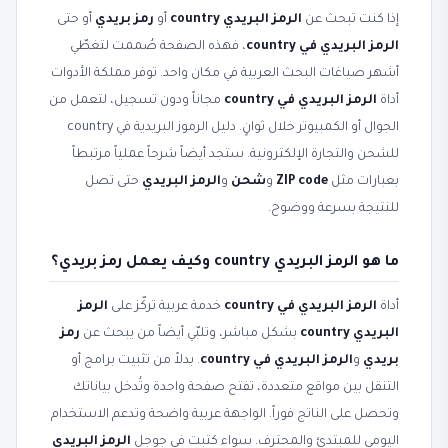
إذا كنت تبحث عن
الرمز البريدي country
أو
رمز بريدي
أو حتى
الرمز البريدي في country
، فهذه الصفحة صُممت لتغطّي
أشهر صياغات البحث العربية في مكان واحد. توفر مملكة الأدوات
أداة
الرمز البريدي في country
مجاناً ودون تسجيل، لتعمل من
الجوال أو الكمبيوتر خلال ثوانٍ. دليل الرموز البريدية في country
للشحن والتجارة الإلكترونية. ستجد أيضاً شرحاً عملياً مرتبطاً
بعبارات مثل
ZIP code
و
شحن
و
الرمز البريدي
حتى تصل
للنتيجة بسرعة ووضوح.
ما هو الرمز البريدي country وكيف يعمل رمز بريدي؟
أداة
الرمز البريدي في country
خدمة عربية تركّز على
الرمز
البريدي country
بشكل مباشر، وتلبّي أيضاً من يبحث عن
رمز
بريدي
و
الرمز البريدي في country
. بدلاً من تثبيت برامج أو
التنقل بين مواقع متعددة، تفتح صفحة واحدة وتُدخل بياناتك
وتحصل على الناتج فوراً. الواجهة عربية واضحة وتدعم الاستخدام
اليومي للمبتدئ والمحترف. سواء كتبت في جوجل
الرمز البريدي