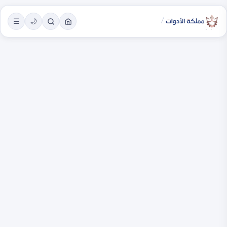
/
☰
🌙