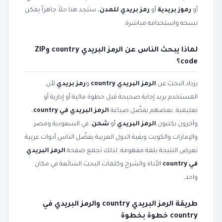
أو
رموز بريدية
أو
رمز بريدي للمدن
، ستجد هنا حلاً جاهزاً يمكن
نسخه واستخدامه مباشرة.
لماذا يبحث الناس عن الرمز البريدي country وZIP
code؟
يزداد البحث عن
الرمز البريدي country
و
رمز بريدي
لأن
المستخدم يريد إجابة صحيحة قبل خطوة مالية أو إدارية أو
تعليمية. بعضهم يفضّل صياغة
الرمز البريدي في country
،
وآخرون يكتبون
الرمز البريدي
أو
شحن
. في السعودية ومصر
والإمارات والكويت وبقية الدول العربية يفضّل الناس أدوات عربية
تعرض النتيجة بلغة مفهومة. لذلك تجمع صفحة
الرمز البريدي
في country
الأداة والشرح وكلمات البحث الشائعة في مكان
واحد.
طريقة الرمز البريدي country والرمز البريدي في
country خطوة بخطوة