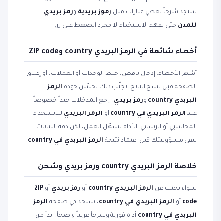
ستجد شرحاً يغطي عبارات مثل
رموز بريدية
و
رمز بريدي
للمدن
حتى تفهم الاستخدام لا مجرد الضغط على زر.
أخطاء شائعة في الرمز البريدي country وZIP code
أشهر الأخطاء: إدخال ناقص، خلط الوحدات أو العملات، أو إغلاق
الصفحة قبل نسخ الناتج. تجنّب ذلك يحسّن جودة
الرمز
البريدي country
و
رمز بريدي
. راجع المدخلات جيداً خصوصاً
عند
الرمز البريدي في country
أو
الرمز البريدي
للاستخدام
المحاسبي أو الرسمي. الأداة تسهّل العمل، لكن دقة البيانات
تبقى مسؤوليتك قبل اعتماد نتيجة
الرمز البريدي في country
.
خلاصة الرمز البريدي country ورمز بريدي وشحن
سواء بحثت عن
الرمز البريدي country
أو
رمز بريدي
أو
ZIP
code
أو
الرمز البريدي في country
، ستجد في صفحة
الرمز
البريدي في country
أداة فورية وشرحاً عربياً واضحاً. ابدأ من