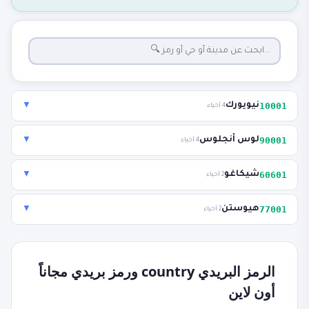
10001
نيويورك
▼
4 أحياء
90001
لوس أنجلوس
▼
4 أحياء
60601
شيكاغو
▼
2 أحياء
77001
هيوستن
▼
2 أحياء
الرمز البريدي country ورمز بريدي مجاناً
أون لاين