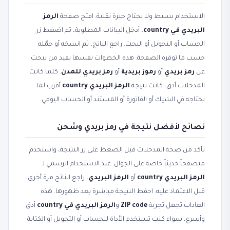
الاستخدام بسيط ولا يحتاج خبرة تقنية. افتح صفحة
الرمز
البريدي في country
، أدخل البيانات المطلوبة، ثم اضغط زر
الحساب أو التحويل أو البحث. راجع الناتج، ثم انسخه أو حمّله
حسب ما توفره الصفحة. هذه الخطوات نفسها تفيد من يبحث
عن
رمز بريدي
أو
رموز بريدية
أو
رمز بريدي للمدن
. كلما كانت
المدخلات أدق، كانت نتيجة
الرمز البريدي country
أقرب لما
تحتاجه في الشيك أو الفاتورة أو المستند أو الحساب اليومي.
نصائح لأفضل نتيجة في رمز بريدي وشحن
تأكد من صحة المدخلات قبل الضغط على زر النتيجة، واستخدم
متصفحاً حديثاً خاصة على الجوال. عند الاستخدام الرسمي لـ
الرمز البريدي country
أو
الرمز البريدي
، راجع الناتج مرة أخرى
قبل الاعتماد عليه. احفظ النتيجة مباشرة بعد ظهورها. هذه
العادات تجعل تجربة
ZIP code
و
الرمز البريدي في country
أدق
وأسرع، سواء كنت تستخدم الأداة للحساب أو التحويل أو الكتابة