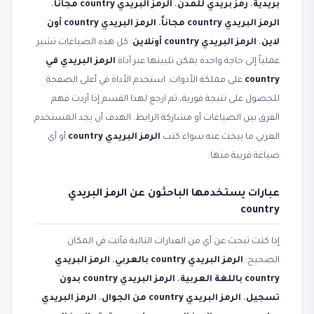
بريدية
،
رمز بريدي للمدن
،
الرمز البريدي country مجانا
،
الرمز البريدي country مجاناً
،
الرمز البريدي country أون
لاين
،
الرمز البريدي country أونلاين
. كل هذه الصياغات تشير
عملياً إلى حاجة واحدة يمكن تلبيتها عبر أداة
الرمز البريدي في
country
على مملكة الأدوات. استخدم الأداة في أعلى الصفحة
للحصول على نتيجة فورية، ثم ارجع لهذا القسم إذا أردت فهم
الفرق بين الصياغات أو مشاركة الرابط. الهدف أن يجد المستخدم
العربي ما يبحث عنه سواء كتب
الرمز البريدي country
أو أي
صياغة قريبة منها.
عبارات يستخدمها الباحثون عن الرمز البريدي
country
إذا كنت تبحث عن أي من العبارات التالية فأنت في المكان
الصحيح:
الرمز البريدي country بالعربي
،
الرمز البريدي
country باللغة العربية
،
الرمز البريدي country بدون
تسجيل
،
الرمز البريدي country من الجوال
،
الرمز البريدي