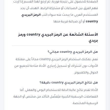
الصفحة للحصول على نتيجة فورية، ثم ارجع لهذا القسم إذا أردت
فهم الفرق بين الصياغات أو مشاركة الرابط. الهدف أن يجد
المستخدم العربي ما يبحث عنه سواء كتب
الرمز البريدي
country
أو أي صياغة قريبة منها.
الأسئلة الشائعة عن الرمز البريدي country ورمز
بريدي
هل الرمز البريدي country مجاني؟
نعم، يمكنك استخدام الرمز البريدي country مجاناً على مملكة
الأدوات دون اشتراك أو تسجيل إجباري. الأداة متاحة للجميع من
الجوال والكمبيوتر.
هل نتائج الرمز البريدي country دقيقة؟
الأداة تقدم نتائج عالية الدقة للاستخدام اليومي والعملي. أما
المعاملات الرسمية الكبيرة فيُفضّل التأكد من مختص أو الجهة
الرسمية المختصة.