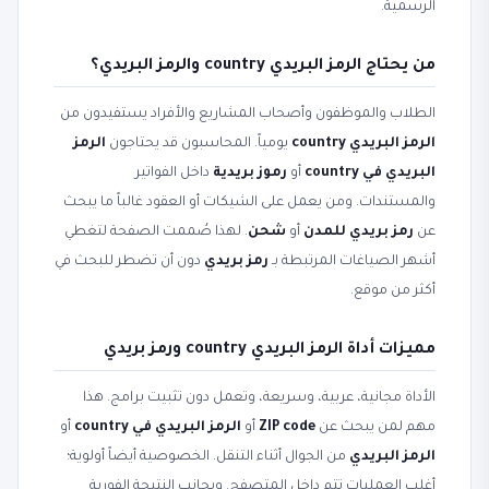
الرسمية.
من يحتاج الرمز البريدي country والرمز البريدي؟
الطلاب والموظفون وأصحاب المشاريع والأفراد يستفيدون من
الرمز البريدي country
يومياً. المحاسبون قد يحتاجون
الرمز
البريدي في country
أو
رموز بريدية
داخل الفواتير
والمستندات. ومن يعمل على الشيكات أو العقود غالباً ما يبحث
عن
رمز بريدي للمدن
أو
شحن
. لهذا صُممت الصفحة لتغطي
أشهر الصياغات المرتبطة بـ
رمز بريدي
دون أن تضطر للبحث في
أكثر من موقع.
مميزات أداة الرمز البريدي country ورمز بريدي
الأداة مجانية، عربية، وسريعة، وتعمل دون تثبيت برامج. هذا
مهم لمن يبحث عن
ZIP code
أو
الرمز البريدي في country
أو
الرمز البريدي
من الجوال أثناء التنقل. الخصوصية أيضاً أولوية؛
أغلب العمليات تتم داخل المتصفح. وبجانب النتيجة الفورية