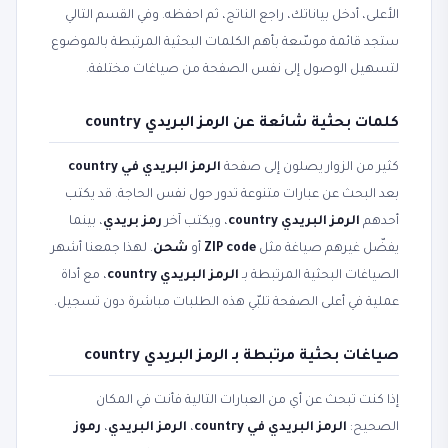
الأعلى، أدخل بياناتك، راجع الناتج، ثم احفظه. وفي القسم التالي
ستجد قائمة موسّعة بأهم الكلمات البحثية المرتبطة بالموضوع
لتسهيل الوصول إلى نفس الصفحة من صياغات مختلفة.
كلمات بحثية شائعة عن الرمز البريدي country
كثير من الزوار يصلون إلى صفحة
الرمز البريدي في country
بعد البحث عن عبارات متنوعة تدور حول نفس الحاجة. قد يكتب
أحدهم
الرمز البريدي country
، ويكتب آخر
رمز بريدي
، بينما
يفضّل غيرهم صياغة مثل
ZIP code
أو
شحن
. لهذا جمعنا أشهر
الصياغات البحثية المرتبطة بـ
الرمز البريدي country
، مع أداة
عملية في أعلى الصفحة تلبّي هذه الطلبات مباشرة دون تسجيل.
صياغات بحثية مرتبطة بـ الرمز البريدي country
إذا كنت تبحث عن أي من العبارات التالية فأنت في المكان
الصحيح:
الرمز البريدي في country
،
الرمز البريدي
،
رموز