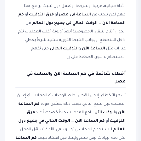
الأداة مجانية، عربية، وسريعة، وتعمل دون تثبيت برامج. هذا
مهم لمن يبحث عن
الساعة في مصر
أو
فرق التوقيت
أو
كم
الساعة الآن — الوقت الحالي في جميع دول العالم
من
الجوال أثناء التنقل. الخصوصية أيضاً أولوية؛ أغلب العمليات تتم
داخل المتصفح. وبجانب النتيجة الفورية ستجد شرحاً يغطي
عبارات مثل
الساعة الآن
و
التوقيت الحالي
حتى تفهم
الاستخدام لا مجرد الضغط على زر.
أخطاء شائعة في كم الساعة الآن والساعة في
مصر
أشهر الأخطاء: إدخال ناقص، خلط الوحدات أو العملات، أو إغلاق
الصفحة قبل نسخ الناتج. تجنّب ذلك يحسّن جودة
كم الساعة
الآن
و
الوقت الآن
. راجع المدخلات جيداً خصوصاً عند
فرق
التوقيت
أو
كم الساعة الآن — الوقت الحالي في جميع دول
العالم
للاستخدام المحاسبي أو الرسمي. الأداة تسهّل العمل،
لكن دقة البيانات تبقى مسؤوليتك قبل اعتماد نتيجة
كم الساعة