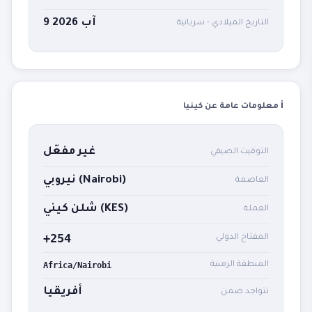
9 آب 2026
التاريخ الميلادي - سريانية
ℹ️ معلومات عامة عن كينيا
غير مفعّل
التوقيت الصيفي
نيروبي (Nairobi)
العاصمة
شلن كيني (KES)
العملة
+254
المفتاح الدولي
المنطقة الزمنية
Africa/Nairobi
أفريقيا
تتواجد ضمن