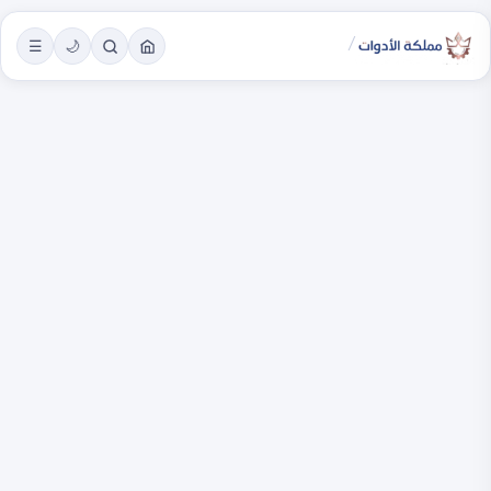
/
☰
🌙