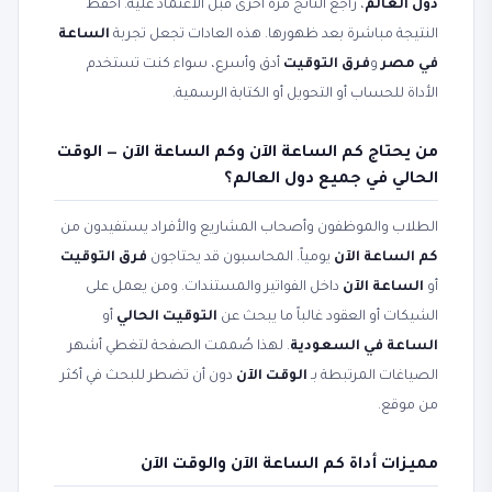
دول العالم
، راجع الناتج مرة أخرى قبل الاعتماد عليه. احفظ
النتيجة مباشرة بعد ظهورها. هذه العادات تجعل تجربة
الساعة
في مصر
و
فرق التوقيت
أدق وأسرع، سواء كنت تستخدم
الأداة للحساب أو التحويل أو الكتابة الرسمية.
من يحتاج كم الساعة الآن وكم الساعة الآن — الوقت
الحالي في جميع دول العالم؟
الطلاب والموظفون وأصحاب المشاريع والأفراد يستفيدون من
كم الساعة الآن
يومياً. المحاسبون قد يحتاجون
فرق التوقيت
أو
الساعة الآن
داخل الفواتير والمستندات. ومن يعمل على
الشيكات أو العقود غالباً ما يبحث عن
التوقيت الحالي
أو
الساعة في السعودية
. لهذا صُممت الصفحة لتغطي أشهر
الصياغات المرتبطة بـ
الوقت الآن
دون أن تضطر للبحث في أكثر
من موقع.
مميزات أداة كم الساعة الآن والوقت الآن