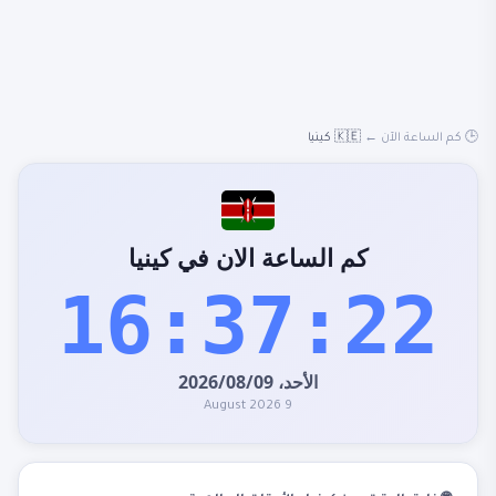
🕒 كم الساعة الآن
←
🇰🇪 كينيا
كم الساعة الان في كينيا
16:37:23
الأحد، 09/‏08/‏2026
9 August 2026