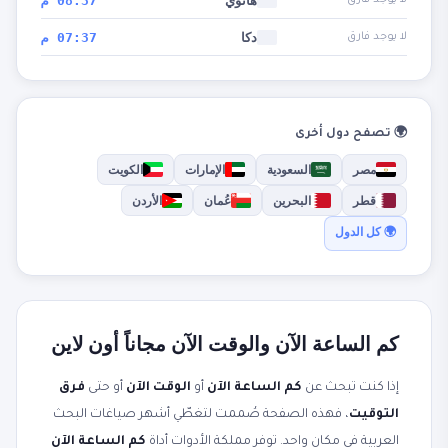
هانوي
08:37 م
لا يوجد فارق
دكا
07:37 م
لا يوجد فارق
🌍 تصفح دول أخرى
مصر
السعودية
الإمارات
الكويت
قطر
البحرين
عُمان
الأردن
🌍 كل الدول
كم الساعة الآن والوقت الآن مجاناً أون لاين
إذا كنت تبحث عن
كم الساعة الآن
أو
الوقت الآن
أو حتى
فرق
التوقيت
، فهذه الصفحة صُممت لتغطّي أشهر صياغات البحث
العربية في مكان واحد. توفر مملكة الأدوات أداة
كم الساعة الآن