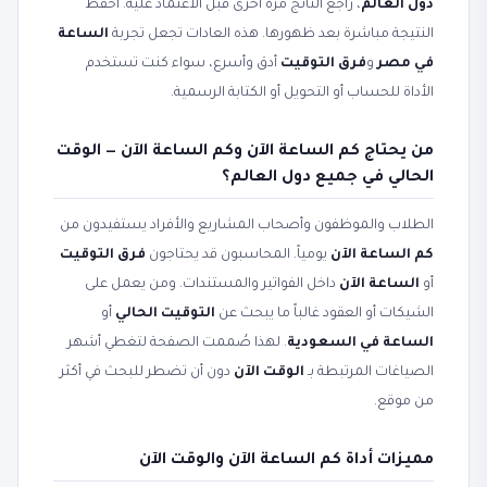
دول العالم
، راجع الناتج مرة أخرى قبل الاعتماد عليه. احفظ
النتيجة مباشرة بعد ظهورها. هذه العادات تجعل تجربة
الساعة
في مصر
و
فرق التوقيت
أدق وأسرع، سواء كنت تستخدم
الأداة للحساب أو التحويل أو الكتابة الرسمية.
من يحتاج كم الساعة الآن وكم الساعة الآن — الوقت
الحالي في جميع دول العالم؟
الطلاب والموظفون وأصحاب المشاريع والأفراد يستفيدون من
كم الساعة الآن
يومياً. المحاسبون قد يحتاجون
فرق التوقيت
أو
الساعة الآن
داخل الفواتير والمستندات. ومن يعمل على
الشيكات أو العقود غالباً ما يبحث عن
التوقيت الحالي
أو
الساعة في السعودية
. لهذا صُممت الصفحة لتغطي أشهر
الصياغات المرتبطة بـ
الوقت الآن
دون أن تضطر للبحث في أكثر
من موقع.
مميزات أداة كم الساعة الآن والوقت الآن