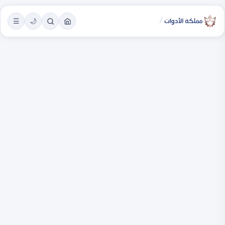
/
☰
🌙