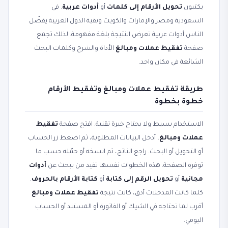
يكتبون
تحويل الأرقام إلى كلمات
أو
أدوات عربية
. في
السعودية ومصر والإمارات والكويت وبقية الدول العربية يفضّل
الناس أدوات عربية تعرض النتيجة بلغة مفهومة. لذلك تجمع
صفحة
تفقيط عملات ومبالغ
الأداة والشرح وكلمات البحث
الشائعة في مكان واحد.
طريقة تفقيط عملات ومبالغ وتفقيط الأرقام
خطوة بخطوة
الاستخدام بسيط ولا يحتاج خبرة تقنية. افتح صفحة
تفقيط
عملات ومبالغ
، أدخل البيانات المطلوبة، ثم اضغط زر الحساب
أو التحويل أو البحث. راجع الناتج، ثم انسخه أو حمّله حسب ما
توفره الصفحة. هذه الخطوات نفسها تفيد من يبحث عن
أدوات
مجانية
أو
تحويل الرقم إلى كتابة
أو
كتابة الأرقام بالحروف
.
كلما كانت المدخلات أدق، كانت نتيجة
تفقيط عملات ومبالغ
أقرب لما تحتاجه في الشيك أو الفاتورة أو المستند أو الحساب
اليومي.