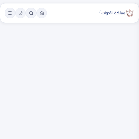
/
☰
🌙