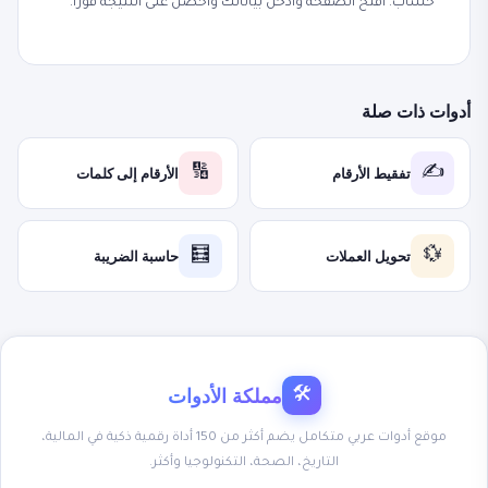
حساب. افتح الصفحة وأدخل بياناتك واحصل على النتيجة فوراً.
أدوات ذات صلة
تفقيط الأرقام
الأرقام إلى كلمات
🔢
✍️
تحويل العملات
حاسبة الضريبة
🧮
💱
مملكة الأدوات
🛠
موقع أدوات عربي متكامل يضم أكثر من 150 أداة رقمية ذكية في المالية،
التاريخ، الصحة، التكنولوجيا وأكثر.