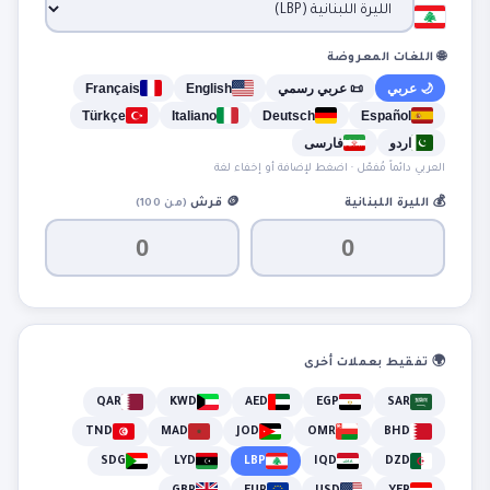
🌐 اللغات المعروضة
🌙 عربي
📜 عربي رسمي
English
Français
Türkçe
Italiano
Deutsch
Español
اردو
فارسی
العربي دائماً مُفعّل · اضغط لإضافة أو إخفاء لغة
💰
الليرة اللبنانية
🪙
قرش
(من 100)
🌍 تفقيط بعملات أخرى
QAR
KWD
AED
EGP
SAR
TND
MAD
JOD
OMR
BHD
SDG
LYD
LBP
IQD
DZD