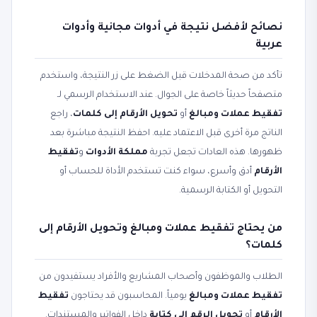
نصائح لأفضل نتيجة في أدوات مجانية وأدوات
عربية
تأكد من صحة المدخلات قبل الضغط على زر النتيجة، واستخدم
متصفحاً حديثاً خاصة على الجوال. عند الاستخدام الرسمي لـ
تفقيط عملات ومبالغ
أو
تحويل الأرقام إلى كلمات
، راجع
الناتج مرة أخرى قبل الاعتماد عليه. احفظ النتيجة مباشرة بعد
ظهورها. هذه العادات تجعل تجربة
مملكة الأدوات
و
تفقيط
الأرقام
أدق وأسرع، سواء كنت تستخدم الأداة للحساب أو
التحويل أو الكتابة الرسمية.
من يحتاج تفقيط عملات ومبالغ وتحويل الأرقام إلى
كلمات؟
الطلاب والموظفون وأصحاب المشاريع والأفراد يستفيدون من
تفقيط عملات ومبالغ
يومياً. المحاسبون قد يحتاجون
تفقيط
الأرقام
أو
تحويل الرقم إلى كتابة
داخل الفواتير والمستندات.