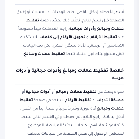
أشهر الأخطاء: إدخال ناقص، خلط الوحدات أو العملات، أو إغلاق
الصفحة قبل نسخ الناتج. تجنّب ذلك يحسّن جودة
تفقيط
عملات ومبالغ
و
أدوات مجانية
. راجع المدخلات جيداً خصوصاً
عند
تفقيط الأرقام
أو
تحويل الأرقام إلى كلمات
للاستخدام
المحاسبي أو الرسمي. الأداة تسهّل العمل، لكن دقة البيانات
تبقى مسؤوليتك قبل اعتماد نتيجة
تفقيط عملات ومبالغ
.
خلاصة تفقيط عملات ومبالغ وأدوات مجانية وأدوات
عربية
سواء بحثت عن
تفقيط عملات ومبالغ
أو
أدوات مجانية
أو
مملكة الأدوات
أو
تفقيط الأرقام
، ستجد في صفحة
تفقيط
عملات ومبالغ
أداة فورية وشرحاً عربياً واضحاً. ابدأ من الأعلى،
أدخل بياناتك، راجع الناتج، ثم احفظه. وفي القسم التالي ستجد
قائمة موسّعة بأهم الكلمات البحثية المرتبطة بالموضوع
لتسهيل الوصول إلى نفس الصفحة من صياغات مختلفة.