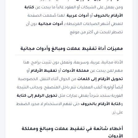
ومن يعمل على الشيكات أو العقود غالباً ما يبحث عن
كتابة
الأرقام بالحروف
أو
أدوات عربية
. لهذا صُممت الصفحة
لتغطي أشهر الصياغات المرتبطة بـ
أدوات مجانية
دون أن
تضطر للبحث في أكثر من موقع.
مميزات أداة تفقيط عملات ومبالغ وأدوات مجانية
الأداة مجانية، عربية، وسريعة، وتعمل دون تثبيت برامج. هذا
مهم لمن يبحث عن
مملكة الأدوات
أو
تفقيط الأرقام
أو
تحويل الأرقام إلى كلمات
من الجوال أثناء التنقل. الخصوصية
أيضاً أولوية؛ أغلب العمليات تتم داخل المتصفح. وبجانب النتيجة
الفورية ستجد شرحاً يغطي عبارات مثل
تحويل الرقم إلى كتابة
و
كتابة الأرقام بالحروف
حتى تفهم الاستخدام لا مجرد الضغط
على زر.
أخطاء شائعة في تفقيط عملات ومبالغ ومملكة
الأدوات