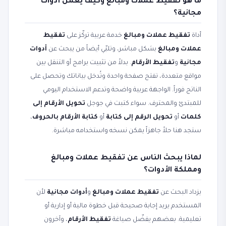
ما هو تفقيط عملات ومبالغ وكيف يعمل أدوات
مجانية؟
أداة
تفقيط عملات ومبالغ
خدمة عربية تركّز على
تفقيط
عملات ومبالغ
بشكل مباشر، وتلبّي أيضاً من يبحث عن
أدوات
مجانية
و
تفقيط الأرقام
. بدلاً من تثبيت برامج أو التنقل بين
مواقع متعددة، تفتح صفحة واحدة وتُدخل بياناتك وتحصل على
الناتج فوراً. الواجهة عربية واضحة وتدعم الاستخدام اليومي
للمبتدئ والمحترف. سواء كتبت في جوجل
تحويل الأرقام إلى
كلمات
أو
تحويل الرقم إلى كتابة
أو
كتابة الأرقام بالحروف
،
ستجد هنا حلاً جاهزاً يمكن نسخه واستخدامه مباشرة.
لماذا يبحث الناس عن تفقيط عملات ومبالغ
ومملكة الأدوات؟
يزداد البحث عن
تفقيط عملات ومبالغ
و
أدوات مجانية
لأن
المستخدم يريد إجابة صحيحة قبل خطوة مالية أو إدارية أو
تعليمية. بعضهم يفضّل صياغة
تفقيط الأرقام
، وآخرون