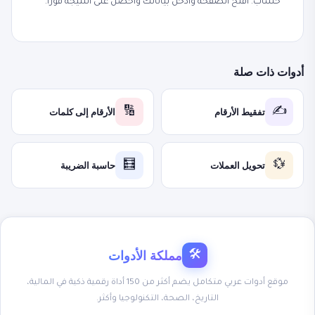
حساب. افتح الصفحة وأدخل بياناتك واحصل على النتيجة فوراً.
أدوات ذات صلة
تفقيط الأرقام
الأرقام إلى كلمات
🔢
✍️
تحويل العملات
حاسبة الضريبة
🧮
💱
مملكة الأدوات
🛠
موقع أدوات عربي متكامل يضم أكثر من 150 أداة رقمية ذكية في المالية،
التاريخ، الصحة، التكنولوجيا وأكثر.