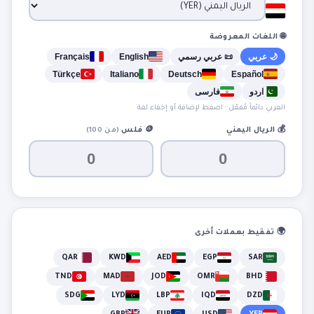
🌐 اللغات المعروضة
🌙 عربي
📜 عربي رسمي
English
Français
Türkçe
Italiano
Deutsch
Español
اردو
فارسی
العربي دائماً مُفعّل · اضغط لإضافة أو إخفاء لغة
💰
الريال اليمني
🪙
فلس
(من 100)
🌍 تفقيط بعملات أخرى
QAR
KWD
AED
EGP
SAR
TND
MAD
JOD
OMR
BHD
SDG
LYD
LBP
IQD
DZD