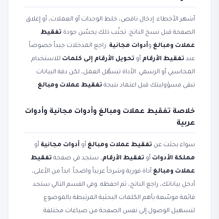
أشهر الأخطاء: إدخال ناقص، خلط الوحدات أو العملات، أو إغلاق
الصفحة قبل نسخ الناتج. تجنّب ذلك يحسّن جودة
تفقيط
عملات ومبالغ
و
أدوات مجانية
. راجع المدخلات جيداً خصوصاً
عند
تفقيط الأرقام
أو
تحويل الأرقام إلى كلمات
للاستخدام
المحاسبي أو الرسمي. الأداة تسهّل العمل، لكن دقة البيانات
تبقى مسؤوليتك قبل اعتماد نتيجة
تفقيط عملات ومبالغ
.
خلاصة تفقيط عملات ومبالغ وأدوات مجانية وأدوات
عربية
سواء بحثت عن
تفقيط عملات ومبالغ
أو
أدوات مجانية
أو
مملكة الأدوات
أو
تفقيط الأرقام
، ستجد في صفحة
تفقيط
عملات ومبالغ
أداة فورية وشرحاً عربياً واضحاً. ابدأ من الأعلى،
أدخل بياناتك، راجع الناتج، ثم احفظه. وفي القسم التالي ستجد
قائمة موسّعة بأهم الكلمات البحثية المرتبطة بالموضوع
لتسهيل الوصول إلى نفس الصفحة من صياغات مختلفة.