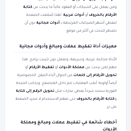
ومن يعمل على الشيكات أو العقود غالباً ما يبحث عن
كتابة
الأرقام بالحروف
أو
أدوات عربية
. لهذا صُممت الصفحة
لتغطي أشهر الصياغات المرتبطة بـ
أدوات مجانية
دون أن
تضطر للبحث في أكثر من موقع.
مميزات أداة تفقيط عملات ومبالغ وأدوات مجانية
الأداة مجانية، عربية، وسريعة، وتعمل دون تثبيت برامج. هذا
مهم لمن يبحث عن
مملكة الأدوات
أو
تفقيط الأرقام
أو
تحويل الأرقام إلى كلمات
من الجوال أثناء التنقل. الخصوصية
أيضاً أولوية؛ أغلب العمليات تتم داخل المتصفح. وبجانب النتيجة
الفورية ستجد شرحاً يغطي عبارات مثل
تحويل الرقم إلى كتابة
و
كتابة الأرقام بالحروف
حتى تفهم الاستخدام لا مجرد الضغط
على زر.
أخطاء شائعة في تفقيط عملات ومبالغ ومملكة
الأدوات