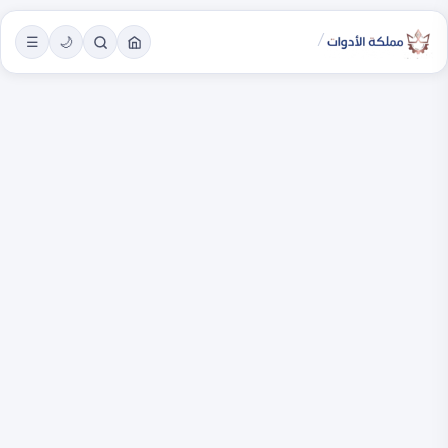
/
☰
🌙