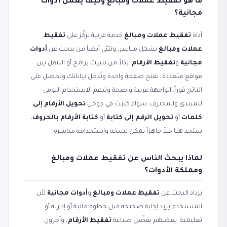
ما هو تفقيط عملات ومبالغ وكيف يعمل أدوات
مجانية؟
أداة
تفقيط عملات ومبالغ
خدمة عربية تركّز على
تفقيط
عملات ومبالغ
بشكل مباشر، وتلبّي أيضاً من يبحث عن
أدوات
مجانية
و
تفقيط الأرقام
. بدلاً من تثبيت برامج أو التنقل بين
مواقع متعددة، تفتح صفحة واحدة وتُدخل بياناتك وتحصل على
الناتج فوراً. الواجهة عربية واضحة وتدعم الاستخدام اليومي
للمبتدئ والمحترف. سواء كتبت في جوجل
تحويل الأرقام إلى
كلمات
أو
تحويل الرقم إلى كتابة
أو
كتابة الأرقام بالحروف
،
ستجد هنا حلاً جاهزاً يمكن نسخه واستخدامه مباشرة.
لماذا يبحث الناس عن تفقيط عملات ومبالغ
ومملكة الأدوات؟
يزداد البحث عن
تفقيط عملات ومبالغ
و
أدوات مجانية
لأن
المستخدم يريد إجابة صحيحة قبل خطوة مالية أو إدارية أو
تعليمية. بعضهم يفضّل صياغة
تفقيط الأرقام
، وآخرون