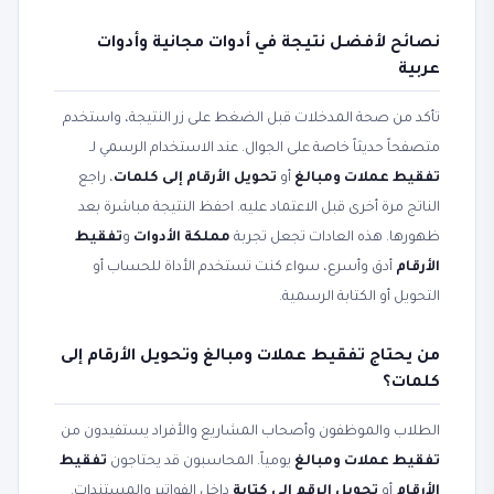
نصائح لأفضل نتيجة في أدوات مجانية وأدوات
عربية
تأكد من صحة المدخلات قبل الضغط على زر النتيجة، واستخدم
متصفحاً حديثاً خاصة على الجوال. عند الاستخدام الرسمي لـ
تفقيط عملات ومبالغ
أو
تحويل الأرقام إلى كلمات
، راجع
الناتج مرة أخرى قبل الاعتماد عليه. احفظ النتيجة مباشرة بعد
ظهورها. هذه العادات تجعل تجربة
مملكة الأدوات
و
تفقيط
الأرقام
أدق وأسرع، سواء كنت تستخدم الأداة للحساب أو
التحويل أو الكتابة الرسمية.
من يحتاج تفقيط عملات ومبالغ وتحويل الأرقام إلى
كلمات؟
الطلاب والموظفون وأصحاب المشاريع والأفراد يستفيدون من
تفقيط عملات ومبالغ
يومياً. المحاسبون قد يحتاجون
تفقيط
الأرقام
أو
تحويل الرقم إلى كتابة
داخل الفواتير والمستندات.