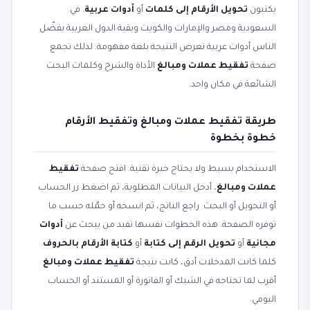
يكتبون
تحويل الأرقام إلى كلمات
أو
أدوات عربية
. في
السعودية ومصر والإمارات والكويت وبقية الدول العربية يفضّل
الناس أدوات عربية تعرض النتيجة بلغة مفهومة. لذلك تجمع
صفحة
تفقيط عملات ومبالغ
الأداة والشرح وكلمات البحث
الشائعة في مكان واحد.
طريقة تفقيط عملات ومبالغ وتفقيط الأرقام
خطوة بخطوة
الاستخدام بسيط ولا يحتاج خبرة تقنية. افتح صفحة
تفقيط
عملات ومبالغ
، أدخل البيانات المطلوبة، ثم اضغط زر الحساب
أو التحويل أو البحث. راجع الناتج، ثم انسخه أو حمّله حسب ما
توفره الصفحة. هذه الخطوات نفسها تفيد من يبحث عن
أدوات
مجانية
أو
تحويل الرقم إلى كتابة
أو
كتابة الأرقام بالحروف
.
كلما كانت المدخلات أدق، كانت نتيجة
تفقيط عملات ومبالغ
أقرب لما تحتاجه في الشيك أو الفاتورة أو المستند أو الحساب
اليومي.