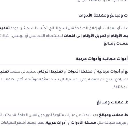
ستخدام لا مجرد الضغط على زر.
ومبالغ ومملكة الأدوات
ات أو العملات، أو إغلاق الصفحة قبل نسخ الناتج. تجنّب ذلك يحسّن جودة
تفقيط
ط الأرقام
أو
تحويل الأرقام إلى كلمات
للاستخدام المحاسبي أو الرسمي. الأداة ت
ملات ومبالغ
.
وات مجانية وأدوات عربية
غ
أو
أدوات مجانية
أو
مملكة الأدوات
أو
تفقيط الأرقام
، ستجد في صفحة
تفقيط
ياناتك، راجع الناتج، ثم احفظه. وفي القسم التالي ستجد قائمة موسّعة بأهم الكلمات
مختلفة.
 عملات ومبالغ
 عملات ومبالغ
بعد البحث عن عبارات متنوعة تدور حول نفس الحاجة. قد يكتب 
ل غيرهم صياغة مثل
مملكة الأدوات
أو
أدوات عربية
. لهذا جمعنا أشهر الصياغات ا