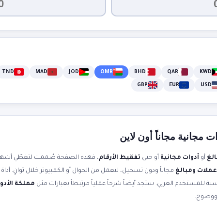
TND
MAD
JOD
OMR
BHD
QAR
KWD
GBP
EUR
USD
 مجانية مجاناً أون لاين
لغ
أو
أدوات مجانية
أو حتى
تفقيط الأرقام
، فهذه الصفحة صُممت لتغطّي أشهر 
ملات ومبالغ
مجاناً ودون تسجيل، لتعمل من الجوال أو الكمبيوتر خلال ثوانٍ. أدا
ة للمستخدم العربي. ستجد أيضاً شرحاً عملياً مرتبطاً بعبارات مثل
مملكة الأدو
ووضوح.