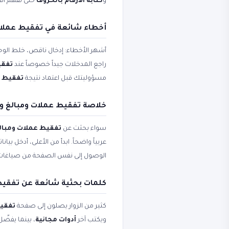
و
كتابة الأرقام بالحروف
حتى تفهم الا
أخطاء شائعة في تفقيط عملات 
أشهر الأخطاء: إدخال ناقص، خلط الوحد
راجع المدخلات جيداً خصوصاً عند
تفقي
مسؤوليتك قبل اعتماد نتيجة
تفقيط ع
خلاصة تفقيط عملات ومبالغ وأد
سواء بحثت عن
تفقيط عملات ومبال
عربياً واضحاً. ابدأ من الأعلى، أدخل ب
الوصول إلى نفس الصفحة من صياغات 
كلمات بحثية شائعة عن تفقيط
كثير من الزوار يصلون إلى صفحة
تفقيط
ويكتب آخر
أدوات مجانية
، بينما يفضّ