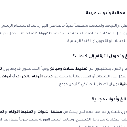
جانية وأدوات عربية
زر النتيجة، واستخدم متصفحاً حديثاً خاصة على الجوال. عند الاستخدام الرسمي ل
أخرى قبل الاعتماد عليه. احفظ النتيجة مباشرة بعد ظهورها. هذه العادات تجعل تجرب
حساب أو التحويل أو الكتابة الرسمية.
وتحويل الأرقام إلى كلمات؟
 والأفراد يستفيدون من
تفقيط عملات ومبالغ
يومياً. المحاسبون قد يحتاجون
تف
يعمل على الشيكات أو العقود غالباً ما يبحث عن
كتابة الأرقام بالحروف
أو
أدوات ع
نية
دون أن تضطر للبحث في أكثر من موقع.
لغ وأدوات مجانية
 دون تثبيت برامج. هذا مهم لمن يبحث عن
مملكة الأدوات
أو
تفقيط الأرقام
أو
تحو
 أغلب العمليات تتم داخل المتصفح. وبجانب النتيجة الفورية ستجد شرحاً يغطي عبار