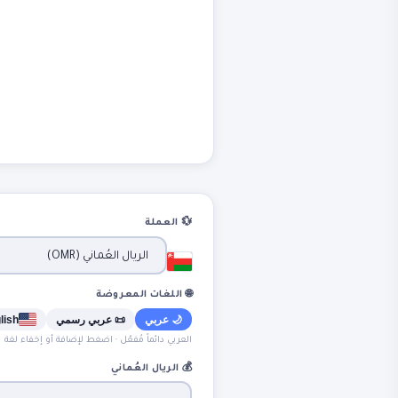
💱 العملة
🌐 اللغات المعروضة
🌙 عربي
📜 عربي رسمي
lish
العربي دائماً مُفعّل · اضغط لإضافة أو إخفاء لغة
💰
الريال العُماني