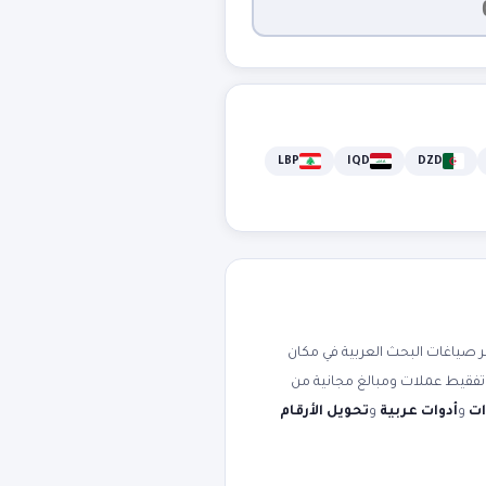
LBP
IQD
DZD
صياغات البحث العربية في مكان
ة تفقيط عملات ومبالغ مجانية من
ات
و
أدوات عربية
و
تحويل الأرقام